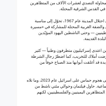
لمحاولة التصدي لعشرات الآلاف من المتظاهرين
ة في القدس الشرقية المحتلة.
يوم القدس، الذي يحتفل به اليهود الإسرائيليون سنوياً بذكرى احتلال المدينة عام 1967، تحوّل إلى مناسبة
 والضفة الغربية المحتلة للمشاركة في «مسيرة
ينيين — وحتى الناشطين اليهود المؤيّدين
لدة القديمة.
ين اعتدى إسرائيليون متطرفون وطنياً — كثير
ضت أملاك للتخريب، كما اضطرّ رجال الشرطة
ة قد أغلقت أبوابها منذ الصباح خوفاً من
«الوضع تفاقم كثيراً منذ 7 أكتوبر»، قال فيلتمان، في إشارة إلى هجوم حماس على اسرائيل عام 2023، وما تلاه
اعية. حاول فيلتمان وحوالي مئتي ناشط من
لمتظاهرين اليمينيين والفلسطينيين، لكنهم