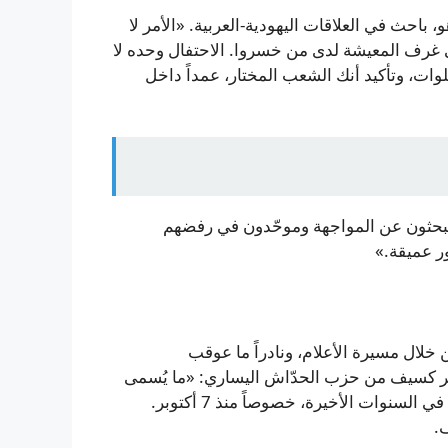
باحث في العلاقات اليهودية‑العربية. «الأمر لا
 في غرف المعيشة لدى من خسروا. الاحتفال وحده لا
ات، وتأكيد أنك الشعب المختار، عمداً داخل
بحثون عن المواجهة وموحّدون في رفضهم
 خلال مسيرة الأعلام، ونادراً ما عوقب
أوفر كسيف من حزب الحدّاش اليساري: «ما يُسمى
مسيرة الأعلام… كانت دائماً حدثاً عنيفاً»، مضيفاً أنها تفاقمت في السنوات الأخيرة، خصوصاً منذ 7 أكتوبر.
.