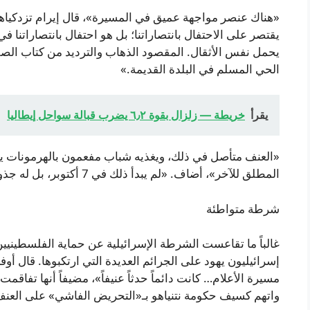
«هناك عنصر مواجهة عميق في المسيرة»، قال إيرام تزدكياهو، 
يقتصر على الاحتفال بانتصاراتنا؛ بل هو احتفال بانتصاراتنا
يحمل نفس الأثقال. المقصود الذهاب والترديد من كتاب الصلو
الحي المسلم في البلدة القديمة.»
يقرأ
خريطة — زلزال بقوة ٦٫٢ يضرب قبالة سواحل إيطاليا
«العنف متأصل في ذلك، ويغذيه شباب مفعمون بالهرمونات ي
المطلق للآخر»، أضاف. «لم يبدأ ذلك في 7 أكتوبر، بل له جذور عميقة.»
شرطة متواطئة
غالباً ما تقاعست الشرطة الإسرائيلية عن حماية الفلسطينيين
إسرائيليون يهود على الجرائم العديدة التي ارتكبوها. قال 
واتهم كسيف حكومة نتنياهو بـ«التحريض الفاشي» على العنف