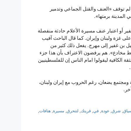
م توقف «العنف والقتل الجماعي وتدمير
 المدينة برمتها».
ر أو اعتبار عنف مسيرة الأعلام حادثة منفصلة
لى غزة ولبنان وإيران. كما قال الباحث آفيب
ل بن غفير إلى مهرج. يفعل ذلك كثير من
بسيط مخادع». هم يرفضون الاعتراف بأن هذا جزء
قة الكافية ليقولوا امام الناس إن للفلسطينيين
ائيل 2026. هو جزء من سلطة ومجتمع يضعان، رغم الحروب مع إيران ولبنان،
خر.
ياق
,
شرق
,
عودة
,
في
,
قريتك
,
لتتحرق
,
مسيرة
,
هتافات
,