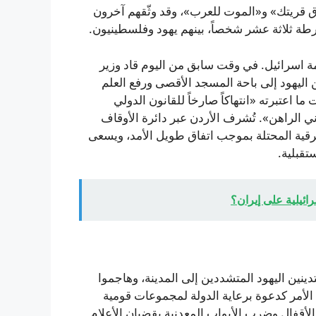
ق قريتك» و«الموت للعرب»، وقد وثّقهم آخرون
ة ثلاثة عشر شخصاً، بينهم يهود وفلسطينيون.
 اسرائيل. في وقت سابق من اليوم قاد وزير
ن اليهود إلى باحة المسجد الأقصى ورفع العلم
ما اعتبرته «انتهاكاً صارخاً للقانون الدولي
وني الراهن». تُشرف الأردن عبر دائرة الأوقاف
قية المحتلة بموجب اتفاق طويل الأمد، ويسعى
تقبلية.
ائيلية على إيران؟
ينين اليهود المتشددين إلى المدينة، وهاجموا
أمر كدعوة برعاية الدولة لمجموعات قومية
قفال وضرب الأبواب المعدنية بقضبان الأعلام