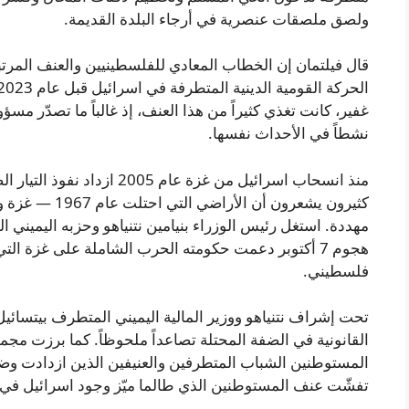
ولصق ملصقات عنصرية في أرجاء البلدة القديمة.
قال فيلتمان إن الخطاب المعادي للفلسطينيين والعنف المرتب
غفير، كانت تغذي كثيراً من هذا العنف، إذ غالباً ما تصدّر مسؤ
نشطاً في الأحداث نفسها.
منذ انسحاب اسرائيل من غزة عا
كثيرون يشعرون أ
مهددة. استغل رئيس الوزراء بنيامين نتنياهو وحزبه اليميني ا
فلسطيني.
تحت إشراف نتنياهو ووزير المالية اليميني المتطرف بيتسا
القانونية في الضفة المحتلة تصاعداً ملحوظاً. كما برزت م
المستوطنين الشباب المتطرفين والعنيفين الذين ازدادت وضو
تفشّت عنف المستوطنين الذي طالما ميّز وجود اسرائيل في 