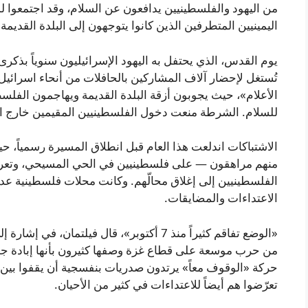
من اليهود والفلسطينيين يدافعون عن السلام، وقد اجتمعوا 
اليمينيين المتطرفين الذين كانوا يتوجهون إلى البلدة القديم
تُستغل لإحضار آلاف المشاركين بالحافلات من أنحاء اسرائيل
الأعلام»، حيث يجوبون أزقة البلدة القديمة ويهاجمون الفلسط
للسلام. الشرطة منعت دخول الفلسطينيين المقيمين خارج الب
الاشتباكات اندلعت هذا العام قبل انطلاق المسيرة رسمياً، ح
منهم مراهقون — على فلسطينيين في الحي المسيحي، وتعر
الفلسطينيين إلى إغلاق محالّهم. وكانت محلات فلسطينية عديد
الاعتداءات والمضايقات.
من حرب موسعة على قطاع غزة وصفها كثيرون بأنها إبادة جم
حركة «الوقوف معاً» يرتدون صدريات بنفسجية أن يقفوا بين ا
تعرّضوا هم أيضاً للاعتداءات في كثير من الأحيان.