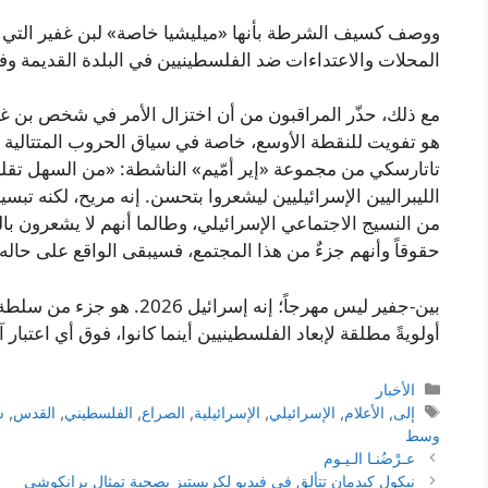
ووصف كسيف الشرطة بأنها «ميليشيا خاصة» لبن غفير التي ل
المحلات والاعتداءات ضد الفلسطينيين في البلدة القديمة وفي
مع ذلك، حذّر المراقبون من أن اختزال الأمر في شخص بن غفي
هو تفويت للنقطة الأوسع، خاصة في سياق الحروب المتتالية ع
تاتارسكي من مجموعة «إير أمّيم» الناشطة: «من السهل تقلي
الليبراليين الإسرائيليين ليشعروا بتحسن. إنه مريح، لكنه ت
من النسيج الاجتماعي الإسرائيلي، وطالما أنهم لا يشعرون بالث
حقوقاً وأنهم جزءٌ من هذا المجتمع، فسيبقى الواقع على حاله.
بين-جفير ليس مهرجاً؛ إنه إسر
أولويةً مطلقة لإبعاد الفلسطينيين أينما كانوا، فوق أي اعتبار آ
التصنيفات
الأخبار
الوسوم
إلى
,
الأعلام
,
الإسرائيلي
,
الإسرائيلية
,
الصراع
,
الفلسطيني
,
القدس
,
س
وسط
عـرْضُنـا الـيـوم
نيكول كيدمان تتألق في فيديو لكريستيز بصحبة تمثال برانكوشي