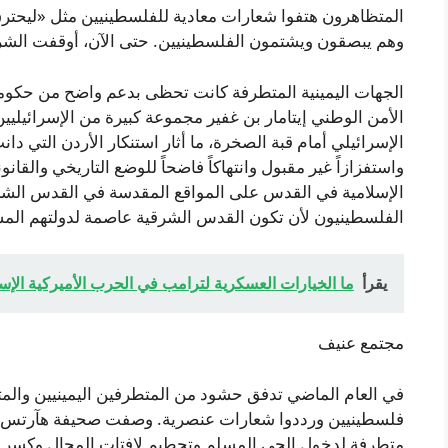
المتظاهرون هتفوا شعارات معادية للفلسطينيين مثل «ليحتر
وهم يبصقون ويشتمون الفلسطينيين. حتى الآن، أوقفت الشرط
الجهات اليمينية المتطرفة كانت تحظى بدعم واضح من حكومة
الأمن الوطني إيتامار بن غفير مجموعة كبيرة من الإسرائيليي
الإسرائيلي أمام قبة الصخرة، ما أثار استنكار الأردن التي دانت 
واستفزازاً غير مقبول وانتهاكاً فاضحاً للوضع التاريخي والقان
الإسلامية في القدس على المواقع المقدسة في القدس الشر
الفلسطينيون لأن تكون القدس الشرقية عاصمة لدولتهم المس
يقرأ
ما الخيارات العسكرية لترامب في الحرب الأميركية الإسر
مجتمع عنيف
في العام الماضي تدفق حشود من المتطرفين اليمينيين والمتد
فلسطينيين ورددوا شعارات عنصرية. وصفت صحيفة هآرتس ال
متطرفة لدخول الحي المسلم وتحطيم لافتات المحال وكسر الأ