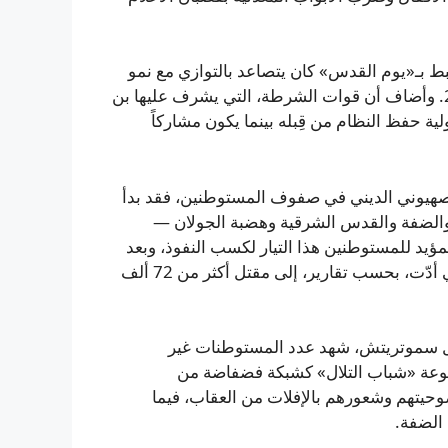
ط بـ«يوم القدس» كان يتصاعد بالتوازي مع نمو
الحركة القومية الدينية المتطرفة في اسرائيل قبل عام 2023. وأضاف أن قوات الشرطة، التي يشرف عليها بن
ولية حفظ النظام من قِبله بينما يكون مشاركاً
م 2005 ازداد نفوذ التيار الصهيوني الديني في صفوف المستوطنين، فقد بدأ
ن الأراضي التي احتلت عام 1967 — غزة والضفة والقدس الشرقية وهضبة الجولان —
لمؤيد للمستوطنين هذا التيار لكسب النفوذ، وبعد
هجوم 7 أكتوبر دعمت حكومته الحرب الشاملة على غزة التي أدّت، بحسب تقارير، إلى مقتل أكثر من 72 ألف
ئيل سموتريتش، شهد عدد المستوطنات غير
جموعة «شباب التلال» كشبكة فضفاضة من
حيتهم وشعورهم بالإفلات من العقاب، فيما
الضفة.