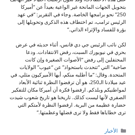
بتحويل الجهات المانحة غير الواعية بعيداً عن “أميركا
250” نحو برامجها الخاصة. وجاء في التقرير: “في عهد
الرئيس ترامب، تم اختطاف هذه الذكرى وتحويلها إلى
بؤرة للفساد والإثراء الذاتي.”
لكن نائب الرئيس جي دي فانس، أثناء حديثه في عرض
بحري في نيويورك السبت، رفض الانتقادات. ودعا
المحتفلين إلى رفض “الأصوات الصغيرة وإن كانت
صاخبة” التي “تتحدث باستحواذ” عن “عيوب” الولايات
المتحدة. وقال: “ما أطلبه منكم، أيها الأميركيون مثلي، في
عيد ميلادنا الـ250، هو أن ترفضوا النظرة ثنائية الأبعاد
لمواطنيكم وبلدكم. ارفضوا فكرة أن أميركا مكان للتفكير
الصفري لأنها ليست كذلك. تاريخنا هو تاريخ شعوب شيدت
حضارة عظيمة من البرية. ارفضوا النظرة لأمتكم التي
ترى خطاياها فقط ولا ترى فضلها وعظمتها.”
التصنيفات
الأخبار