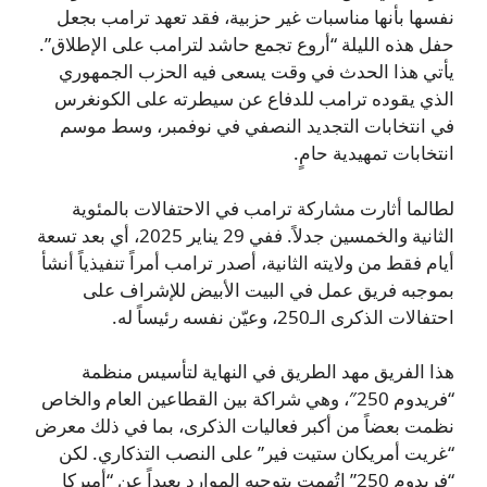
نفسها بأنها مناسبات غير حزبية، فقد تعهد ترامب بجعل
حفل هذه الليلة “أروع تجمع حاشد لترامب على الإطلاق”.
يأتي هذا الحدث في وقت يسعى فيه الحزب الجمهوري
الذي يقوده ترامب للدفاع عن سيطرته على الكونغرس
في انتخابات التجديد النصفي في نوفمبر، وسط موسم
انتخابات تمهيدية حامٍ.
لطالما أثارت مشاركة ترامب في الاحتفالات بالمئوية
الثانية والخمسين جدلاً. ففي 29 يناير 2025، أي بعد تسعة
أيام فقط من ولايته الثانية، أصدر ترامب أمراً تنفيذياً أنشأ
بموجبه فريق عمل في البيت الأبيض للإشراف على
احتفالات الذكرى الـ250، وعيّن نفسه رئيساً له.
هذا الفريق مهد الطريق في النهاية لتأسيس منظمة
“فريدوم 250″، وهي شراكة بين القطاعين العام والخاص
نظمت بعضاً من أكبر فعاليات الذكرى، بما في ذلك معرض
“غريت أمريكان ستيت فير” على النصب التذكاري. لكن
“فريدوم 250” اتُهمت بتوجيه الموارد بعيداً عن “أميركا