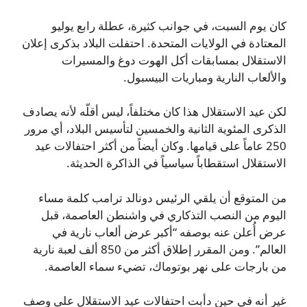
كان يوم السبت، في جوانب كثيرة، عطلة رابع يوليو
المعتادة في الولايات المتحدة. احتفلت البلاد بذكرى إعلان
الاستقلال بمسابقات أكل الهوت دوغ والمسيرات
والألعاب النارية ومباريات البيسبول.
لكن عيد الاستقلال هذا كان مختلفاً، ليس أقلّه لأنه يصادف
الذكرى المئوية الثانية والخمسين لتأسيس البلاد، أي مرور
250 عاماً على قيامها. وكان أيضاً من أكثر احتفالات عيد
الاستقلال استقطاباً سياسياً في الذاكرة الحديثة.
من المتوقع أن يلقي الرئيس دونالد ترامب كلمة مساء
اليوم من النصب التذكاري في واشنطن العاصمة، قبل
عرض أُعلن عنه بوصفه “أكبر عرض ألعاب نارية في
العالم”. ومن المقرر إطلاق أكثر من 850 ألف لعبة نارية
من بارجات على نهر بوتوماك، تضيء سماء العاصمة.
غير أنه في حين دأبت احتفالات عيد الاستقلال على وصف