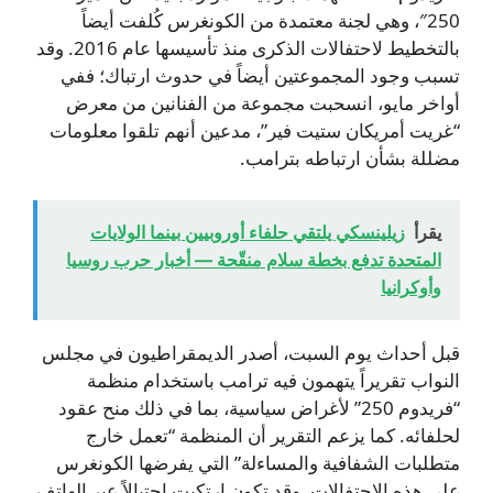
250″، وهي لجنة معتمدة من الكونغرس كُلفت أيضاً
بالتخطيط لاحتفالات الذكرى منذ تأسيسها عام 2016. وقد
تسبب وجود المجموعتين أيضاً في حدوث ارتباك؛ ففي
أواخر مايو، انسحبت مجموعة من الفنانين من معرض
“غريت أمريكان ستيت فير”، مدعين أنهم تلقوا معلومات
مضللة بشأن ارتباطه بترامب.
يقرأ
زيلينسكي يلتقي حلفاء أوروبيين بينما الولايات
المتحدة تدفع بخطة سلام منقّحة — أخبار حرب روسيا
وأوكرانيا
قبل أحداث يوم السبت، أصدر الديمقراطيون في مجلس
النواب تقريراً يتهمون فيه ترامب باستخدام منظمة
“فريدوم 250” لأغراض سياسية، بما في ذلك منح عقود
لحلفائه. كما يزعم التقرير أن المنظمة “تعمل خارج
متطلبات الشفافية والمساءلة” التي يفرضها الكونغرس
على هذه الاحتفالات، وقد تكون ارتكبت احتيالاً عبر الهاتف