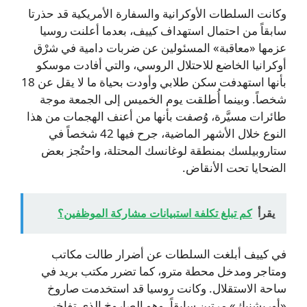
وكانت السلطات الأوكرانية والسفارة الأمريكية قد حذرتا
سابقاً من احتمال استهداف كييف، بعدما أعلنت روسيا
عزمها «معاقبة» المسئولين عن ضربات دامية في شرْق
أوكرانيا الخاضع للاحتلال الروسي، والتي أفادت موسكو
بأنها استهدفت سكن طلابي وأودت بحياة ما لا يقل عن 18
شخصاً. وبينما أُطلقت يوم الخميس إلى الجمعة موجة
طائرات مسيَّرة، وُصفت بأنها من أعنف الهجمات من هذا
النوع خلال الأشهر الماضية، جرح فيها 42 شخصاً في
ستاروبيلسك بمنطقة لوغانسك المحتلة، واحتُجز بعض
الضحايا تحت الأنقاض.
يقرأ
كم تبلغ تكلفة استبيانات مشاركة الموظفين؟
في كييف أبلغت السلطات عن أضرار طالت مكاتب
ومتاجر ومدخل محطة مترو، كما تضرر مكتب بريد في
ساحة الاستقلال. وكانت روسيا قد استخدمت صاروخ
«أورِيشنيك» مرتين سابقاً، وهو الصاروخ الذي تفاخر