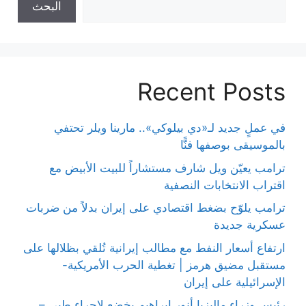
البحث
Recent Posts
في عملٍ جديد لـ«دي بيلوكي».. مارينا ويلر تحتفي
بالموسيقى بوصفها فنًّا
ترامب يعيّن ويل شارف مستشاراً للبيت الأبيض مع
اقتراب الانتخابات النصفية
ترامب يلوّح بضغط اقتصادي على إيران بدلاً من ضربات
عسكرية جديدة
ارتفاع أسعار النفط مع مطالب إيرانية تُلقي بظلالها على
مستقبل مضيق هرمز | تغطية الحرب الأمريكية-
الإسرائيلية على إيران
رئيس وزراء ماليزيا أنور إبراهيم يخضع لإجراء طبي –