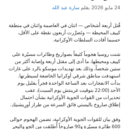
24 مايو 2026
بقلم
سارة عبد الله
قُتل أربعة أشخاص — اثنان في العاصمة واثنان في منطقة
كييف المحيطة — وتَضرَّرت أربعون نقطة على الأقل،
حسبما أفادت السلطات الأوكرانية.
شنت روسيا هجوماً كثيفاً بصواريخ وطائرات مسيّرة على
كييف ومحيطها، ما أدى إلى مقتل أربعة وإصابة أكثر من
ستين شخصاً، وذلك بعد تهديدات موسكو بالرد على غارات
استهدفت مناطق شرقي أوكرانيا الخاضعة لسيطرتها.
بدأت الانفجارات بعد الساعة الواحدة فجراً بقليل يوم
الأحد (22:00 بتوقيت غرينتش يوم السبت)، عقب
تحذيرات من القوات الجوية الأوكرانية بشأن احتمال
إطلاق صاروخ باليستي فائق السرعة من طراز أورِيشنيك.
وفق بيان للقوات الجوية الأوكرانية، تضمن الهجوم حوالى
600 طائرة مسيّرة و90 صاروخاً أُطلقت من الجو والبحر