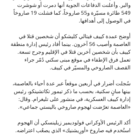
والبر. وأعلنت الدفاعات الجوية أنها دمرت أو شوشرت
549 طائرة مسيّرة و55 صاروخاً، كما فشلت 19 صاروخاً
في الوصول إلى أهدافها.
أوضح عمدة كييف فيتالي كليشكو أن شخصين قتلا في
العاصمة وأصيب 56 آخرون. بينما أفاد رئيس إدارة منطقة
كييف بأن شخصين آخرين قتلا في الإقليم وجرح تسعة.
تعمل فرق الإطفاء في موقع مبنى سكني دُمّر جراء
القصف الصاروخي والمسيّر في كييف.
سُجلت أضرار في أربعين موقعاً عبر عدة أحياء بالعاصمة،
بينها مبانٍ سكنية، بحسب ما ذكر تيمور تكاتشينكو، رئيس
إدارة كييف العسكرية، في منشور على تليغرام. وقال:
«العاصمة تعرّضت لهجوم صاروخي باليستي جماعي».
أكد الرئيس الأوكراني فولوديمير زيلينسكي أن الهجوم
استُخدم فيه صاروخ «أورِيشنيك» الذي يصعُب اعتراضه.