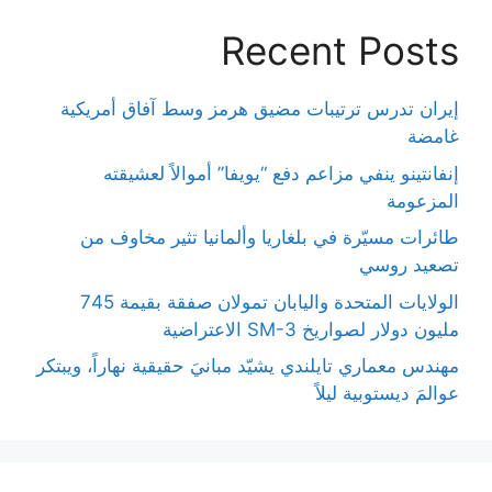
Recent Posts
إيران تدرس ترتيبات مضيق هرمز وسط آفاق أمريكية
غامضة
إنفانتينو ينفي مزاعم دفع “يويفا” أموالاً لعشيقته
المزعومة
طائرات مسيّرة في بلغاريا وألمانيا تثير مخاوف من
تصعيد روسي
الولايات المتحدة واليابان تمولان صفقة بقيمة 745
مليون دولار لصواريخ SM-3 الاعتراضية
مهندس معماري تايلندي يشيّد مبانيَ حقيقية نهاراً، ويبتكر
عوالمَ ديستوبية ليلاً