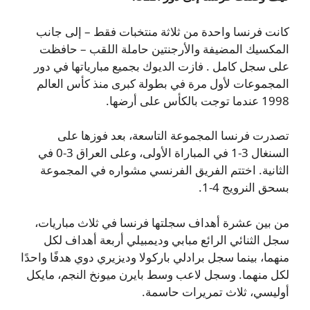
كانت فرنسا واحدة من ثلاثة منتخبات فقط – إلى جانب
المكسيك المضيفة والأرجنتين حاملة اللقب – حافظت
على سجل كامل . فازت الديوك بجميع مبارياتها في دور
المجموعات لأول مرة في بطولة كبرى منذ كأس العالم
1998 عندما توجت بالكأس على أرضها.
تصدرت فرنسا المجموعة التاسعة، بعد فوزها على
السنغال 3-1 في المباراة الأولى، وعلى العراق 3-0 في
الثانية. اختتم الفريق الفرنسي مشواره في المجموعة
بسحق النرويج 4-1.
من بين عشرة أهداف سجلتها فرنسا في ثلاث مباريات،
سجل الثنائي الرائع مبابي وديمبيلي أربعة أهداف لكل
منهما، بينما سجل برادلي باركولا وديزيري دوي هدفًا واحدًا
لكل منهما. وسجل لاعب وسط بايرن ميونخ النجم، مايكل
أوليسي، ثلاث تمريرات حاسمة.