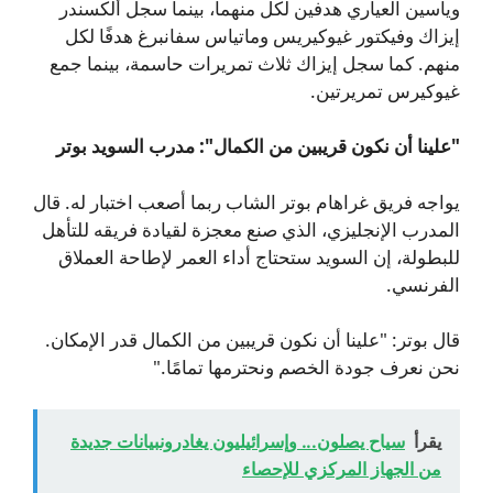
وياسين العياري هدفين لكل منهما، بينما سجل ألكسندر
إيزاك وفيكتور غيوكيريس وماتياس سفانبرغ هدفًا لكل
منهم. كما سجل إيزاك ثلاث تمريرات حاسمة، بينما جمع
غيوكيرس تمريرتين.
"علينا أن نكون قريبين من الكمال": مدرب السويد بوتر
يواجه فريق غراهام بوتر الشاب ربما أصعب اختبار له. قال
المدرب الإنجليزي، الذي صنع معجزة لقيادة فريقه للتأهل
للبطولة، إن السويد ستحتاج أداء العمر لإطاحة العملاق
الفرنسي.
قال بوتر: "علينا أن نكون قريبين من الكمال قدر الإمكان.
نحن نعرف جودة الخصم ونحترمها تمامًا."
يقرأ
سياح يصلون... وإسرائيليون يغادرونبيانات جديدة
من الجهاز المركزي للإحصاء