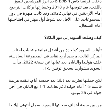
دخلت فرنسا كأس העולם كأحد أبرز المرشحين للفوز
باللقب، بعد تتويجها عام 2018 وخسارتها بركلات الترجيح
أمام الأرجنتين في نهائي 2022. وقد كانت مبهرة في دور
المجموعات، على الأقل بعد شوط أول مهتز في افتتاحيتها
أمام السنغال.
كيف وصلت السويد إلى دور الـ32؟
تأهلت السويد كواحدة من أفضل ثمانية منتخبات احتلت
المركز الثالث، برصيد أربع نقاط في المجموعة السادسة،
خلف هولندا واليابان. بعد غيابها عن نسخة 2022، بدأت
السويد مشوارها بسحق تونس 5-1.
لكن حملتها تعثرت بعد ذلك: بعد خمسة أيام، تلقت هزيمة
قاسية 5-1 أمام هولندا، ثم تعادلت 1-1 مع اليابان في آخر
جولة في 25 يونيو.
من بين سبعة أهداف سجلتها السويد، سجل أنتوني إيلانغا