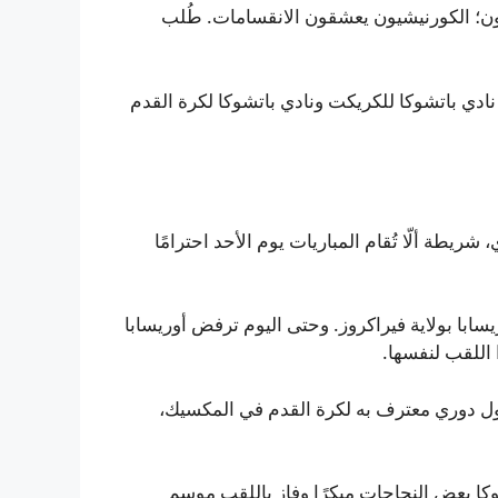
؛ الكورنيشيون يعشقون الانقسامات. طُلب
 بدمج نادي باتشوكا للكريكت ونادي باتشوكا لكرة القدم
يطة ألّا تُقام المباريات يوم الأحد احترامًا
ثل أوريسابا بولاية فيراكروز. وحتى اليوم ترفض أوريسابا
 اللقب لنفسها.
أول دوري معترف به لكرة القدم في المكسيك،
وري عام 1902، فيما حقق باتشوكا بعض النجاحات مبكرًا وفاز باللقب موسم