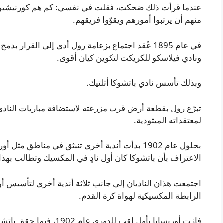
عندما قرأت ذلك ضحكت، فقلت في نفسي: كم هم كورنيشيون
منهم أن يرتبوا أمورهم ويقوّوا فريقهم.
في عام 1895 عُقد اجتماع بزعامة رول أدى إلى القرار
ونادي فيلاسكو للكريكت لتكوين كيان أقوى.
وبذلك تأسس نادي باتشوكا أثلتيك.
تبرّع رول بقطعة أرض قرب مزرعته لاستضافة مباريات النادي، شر
لمعتقداته الميثودية.
بحلول عام 1902 بدأت أندية أخرى تنبثق في مناطق م
الاعتراف بأن باتشوكا كان أول نادٍ في المكسيك وتطالب بهذا
اجتمعت هذان الناديان إلى جانب ثلاثة أندية أخرى لتأسيس 
الرابطة المكسيكية لهواة كرة القدم.
فازت أوريسابا بأول لقب للد