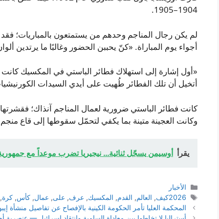
1904–1905.
لم يكن رجال المناجم وحدهم من يستمتعون بالمباريات؛ فقد كا
أجواء يوم المباراة. «كنّ يحببن الحضور وغالبًا ما يرتدين ألوا
«أول إشارة إلى استهلاك فطائر الباستي في المكسيك كانت ع
أتخيل أن تلك الفطائر طُهيت على أيدي السيدات الكورنيشيا
كانت فطائر الباستي ضرورية لعمال المناجم آنذاك؛ فقشرته
وكانت العجينة متينة بما يكفي لتحمّل سقوطها إلى قاع منجم
يقرأ
أوسيمن يسجّل ثنائية… نيجيريا تضرب موعداً مع جمهورية
التصنيفات
الأخبار
الوسوم
2026كيف
,
العالم
,
القدم
,
المكسيك
,
عرف
,
على
,
عمال
,
كأس
,
كرة
,
المحكمة العليا تأمر الحكومة الكينية بالإفصاح عن تفاصيل منشأة إيبو
أستراليا لا تخلطوا بين معاداة السامية وانتقاد إسرائيل — عنصرية أم