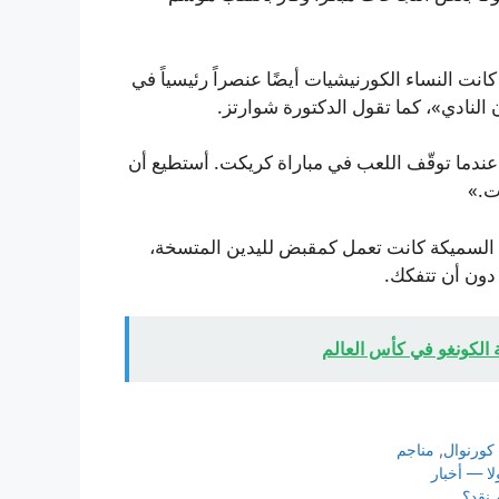
نت النساء الكورنيشيات أيضًا عنصراً رئيسياً في
ن النادي»، كما تقول الدكتورة شوارتز.
ندما توقّف اللعب في مباراة كريكت. أستطيع أن
ت.»
ا السميكة كانت تعمل كمقبض لليدين المتسخة،
 دون أن تتفكك.
 الكونغو في كأس العالم
كورنوال
,
مناجم
لا — أخبار
 نقد؟