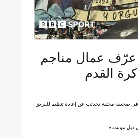
م 2026 كيف عرّف عمال مناجم
رة القدم
ل إشارة إلى فريق كرة قدم في باتشوكا وردت عام 1892 في صحيفة محلية تحدثت عن إعادة تنظيم للفريق
ل ديل مونت.»