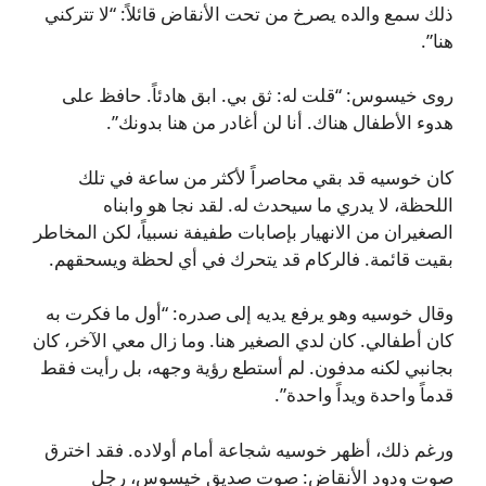
ذلك سمع والده يصرخ من تحت الأنقاض قائلاً: “لا تتركني
هنا”.
روى خيسوس: “قلت له: ثق بي. ابق هادئاً. حافظ على
هدوء الأطفال هناك. أنا لن أغادر من هنا بدونك”.
كان خوسيه قد بقي محاصراً لأكثر من ساعة في تلك
اللحظة، لا يدري ما سيحدث له. لقد نجا هو وابناه
الصغيران من الانهيار بإصابات طفيفة نسبياً، لكن المخاطر
بقيت قائمة. فالركام قد يتحرك في أي لحظة ويسحقهم.
وقال خوسيه وهو يرفع يديه إلى صدره: “أول ما فكرت به
كان أطفالي. كان لدي الصغير هنا. وما زال معي الآخر، كان
بجانبي لكنه مدفون. لم أستطع رؤية وجهه، بل رأيت فقط
قدماً واحدة ويداً واحدة”.
ورغم ذلك، أظهر خوسيه شجاعة أمام أولاده. فقد اخترق
صوت ودود الأنقاض: صوت صديق خيسوس، رجل