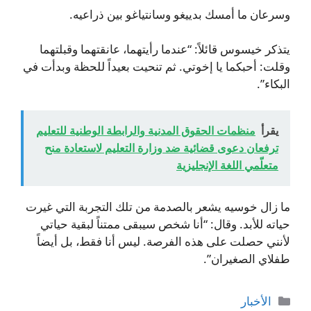
وسرعان ما أمسك بدييغو وسانتياغو بين ذراعيه.
يتذكر خيسوس قائلاً: “عندما رأيتهما، عانقتهما وقبلتهما
وقلت: أحبكما يا إخوتي. ثم تنحيت بعيداً للحظة وبدأت في
البكاء”.
يقرأ
منظمات الحقوق المدنية والرابطة الوطنية للتعليم
ترفعان دعوى قضائية ضد وزارة التعليم لاستعادة منح
متعلّمي اللغة الإنجليزية
ما زال خوسيه يشعر بالصدمة من تلك التجربة التي غيرت
حياته للأبد. وقال: “أنا شخص سيبقى ممتناً لبقية حياتي
لأنني حصلت على هذه الفرصة. ليس أنا فقط، بل أيضاً
طفلاي الصغيران”.
التصنيفات
الأخبار