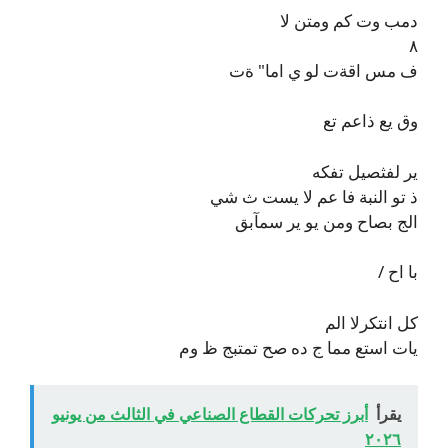
دمب وت كم ومتن لا
٨
ف مس اقةت لو ي اما" ةت
وق يع ذاعم تع
ير لفثصيل تفكه
ذ تو النبة فا عم لا يست ث شي
الج بصاح ومن يو ير سمآبق
با اح /
كل انتكرلا الم
يات استع مما ج ده صح تمتبج ظ وم
يقرأ
أبرز تحركات القطاع الصناعي في الثالث من يونيو
٢٠٢٦