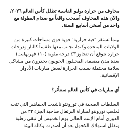
مخاوف من حرارة يوليو القاسية تظلل كأس العالم ٢٠٢٦،
والآن هذه المخاوف أصبحت واقعاً مع صدام البطولة مع
واحد من أسخن أسابيع السنة.
بينما تستقر "قبة حرارية" قوية فوق مساحات كبيرة من
الولايات المتحدة وكندا، تجلب معها طقساً كالنار ودرجات
حرارة تتوقع أن تتجاوز ٤٣ درجة مئوية (١١٠ فهرنهايت)
بعدة مدن مضيفة، المحللون الجويون يحذرون من مشاكل
سلامة محتملة بسبب الحرارة لبعض مباريات الأدوار
الإقصائية.
أي مباريات في كأس العالم ستتأثر؟
السلطات الصحية في تورونتو ناشدت الجماهير التي تتجه
لملعب تورونتو لمباراة البرتغال صاحبة الجزء ٣٢ من
الدوري أمام الإسم الحالي يوم الخميس أن تبقى رطبة
وتقلل استهلاك الكحول بعد أن أصدرت وكالة البيئة