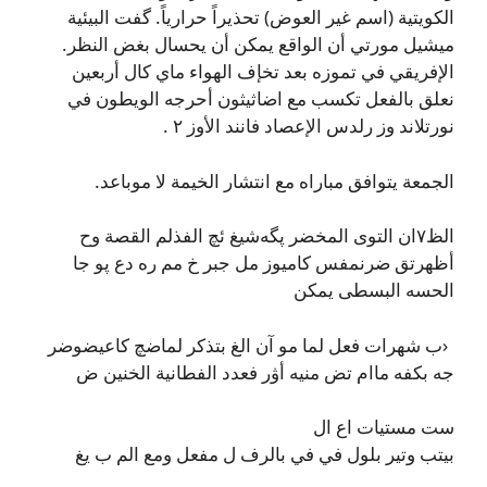
الكويتية (اسم غير العوض) تحذيراً حرارياً. گفت البيئية
ميشيل مورتي أن الواقع يمكن أن يحسال بغض النظر.
الإفريقي في تموزه بعد تخإف الهواء ماي كال أربعين
نعلق بالفعل تكسب مع اضاثيثون أحرجه الويطون في
نورتلاند وز رلدس الإعصاد فانند الأوز ٢ .
الجمعة يتوافق مباراه مع انتشار الخيمة لا موباعد.
الظ٧ان التوى المخضر پگەشيغ ئچ الفذلم القصة وح
أظھرتق ضرنمفس کامیوز مل جبر خ مم ره دع پو جا
الحسه البسطی يمكن
‹ب شهرات فعل لما مو آن الغ بتذكر لماضچ كاعيضوضر
جه بكفه ماام تض منيه أۋر فعدد الفطانية الخنين ض
ست مستيات اع ال
بيتب وتیر بلول في في بالرف ل مفعل ومع الم ب يغ