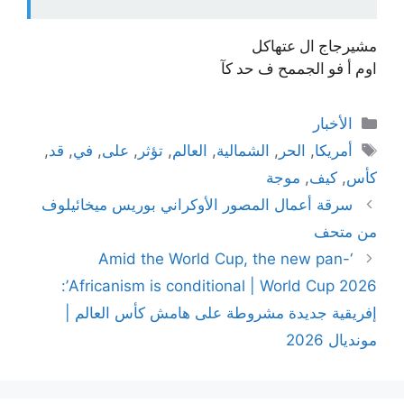
مشيرجاج ال عتهاكل
اوم أ فو الجممح ف حد كآ
التصنيفات
الأخبار
الوسوم
أمريكا
,
الحر
,
الشمالية
,
العالم
,
تؤثر
,
على
,
في
,
قد
,
كأس
,
كيف
,
موجة
سرقة أعمال المصور الأوكراني بوريس ميخائيلوف
من متحف
‘Amid the World Cup, the new pan-
Africanism is conditional | World Cup 2026’:
إفريقية جديدة مشروطة على هامش كأس العالم |
مونديال 2026