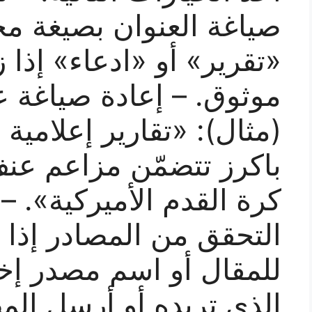
صياغة العنوان بصيغة مح
«تقرير» أو «ادعاء» إذا 
موثوق. – إعادة صياغة ع
(مثال): «تقارير إعلامي
باكرز تتضمّن مزاعم عن
كرة القدم الأميركية». 
التحقق من المصادر إذا ز
للمقال أو اسم مصدر إخبا
الذي تريده أو أرسل المص