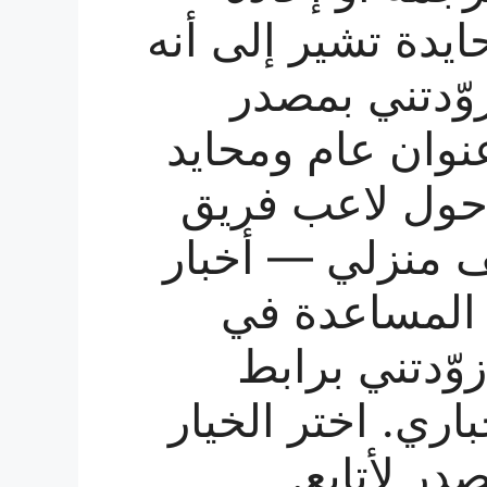
ايدة تشير إلى أنه
زوّدتني بمصدر
نوان عام ومحايد
ة حول لاعب فريق
ف منزلي — أخبار
– المساعدة في
وّدتني برابط
ري. اختر الخيار
در لأتابع.