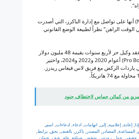
ه”.
من جانبها، أفادت الرابطة الوطنية لكرة القدم الأميركية (NFL) أنها على تواصل مع إدارة الباكرز، التي أصدرت
في الوقت الراهن” نظراً لطبيعة الوضع القانوني
إحصائياً، يدخل جاكوبز موسمه الثالث مع الباكرز بعد توقيعه عقد وكيل حر لأربع سنوات بقيمة 48 مليون دولار
في 2024. وهو لاعب اختير ثلاث مرات إلى مباراة النخبة (Pro Bowl) أعوام 2020 و2022 و2024، واختير
2 عندما تصدّر الدوري في ياردات الركض مع فريق لاس فيغاس ريدرز.
زيدٍ من كمائن حماس لاختطاف جنود
ذا
,
إعادة
,
إعلامية
,
إلى
,
اتهامات
,
ادعاء
,
ادعاءات
,
اسم
,
,
المساعدة
,
المصادر
,
المصدر
,
باكرز
,
بالعنف
,
بحق
,
برابط
,
حقيقي
,
حول
,
زودتني
,
شخص
,
صياغة
,
عام
,
عنف
,
عنوان
,