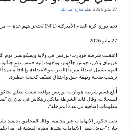
27 مايو 2026
بقلم
سارة عبد الله
نجم دوري كرة القدم الأميركية (NFL) يُحتجز بتهم عدة — من بينها تهمة خنق من الدرجة الجنائية
27 مايو 2026
اعتقلت شرطة هوبارت/لورنس في ولاية ويسكونسن يوم الثلا
غرينباي باكرز، جوش جاكوبز، ووجهت إليه خمس تهمٍ جنائية،
التهم تشمل اعتداءً منزلياً (الضرب والاعتداء)، وإتلافاً متعم
ترهيب ضحية وتهمة خنق واختناق تصنّف كجنحة خطيرة.
للسجلات. وقال قائد الشرطة مايكل رينكاس في بيان إن “هذا ا
معلومات إضافية في هذه المرحلة”.
نفى جاكوبز الاتهامات عبر محاميه. وقال المحامون ديفيد 
بيان: “جوش ينفي الاتهامات بشدة، وهذه القضية في مراحلها ا