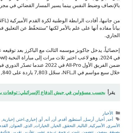
بالإنصاف وضبط النفس بينما يسير المسار القضائي في مجرا
بياناً مفاده أنها على علم بالأمر لكنها “ستتحفّظ عن التعليق 
الجاري.
ضمن الفريق الأول All‑Pro في 022
خلال سبع مواسم في الـNFL، سجّل 7,803 ياردة على 1,840 محاولة مع 74 هاتريكاً.
يقرأ
بحسب مسؤولين في جيش الدفاع الإسرائيلي: توقعات بم
التصنيفات
الأخبار
الوسوم
أحد
,
أخبار
,
أرسل
,
أستطيع
,
أقدم
,
أن
,
أنه
,
أو
,
إخباري.اختر
,
إخبارية
,
إ
الأسري
,
الأميركية
,
التالية
,
التحقق
,
الخيار
,
الخيارات
,
الذي
,
العنوان
,
القدم
بصيغة
,
بمصدر
,
تتضمن
,
تثبت
,
ترجمة
,
تريده
,
تشير
,
تقارير
,
تقرير
,
جنائية
,