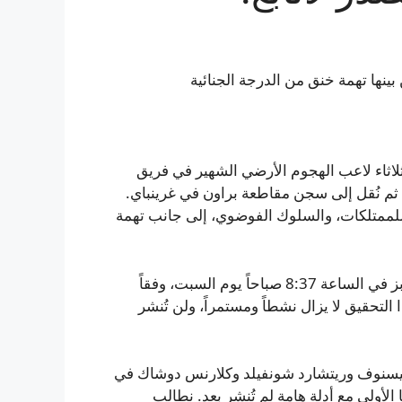
ثاء لاعب الهجوم الأرضي الشهير في فريق
 ثم نُقل إلى سجن مقاطعة براون في غرينباي.
داً للممتلكات، والسلوك الفوضوي، إلى جانب تهمة
أُبلغ قسم شرطة هوبارت–لورنس بواقعة شغب تتعلق بجاكوبز في الساعة 8:37 صباحاً يوم السبت، وفقاً
لتحقيق لا يزال نشطاً ومستمراً، ولن تُنشر
تشيسنوف وريتشارد شونفيلد وكلارنس دوشاك في
لأولى مع أدلة هامة لم تُنشر بعد. نطالب