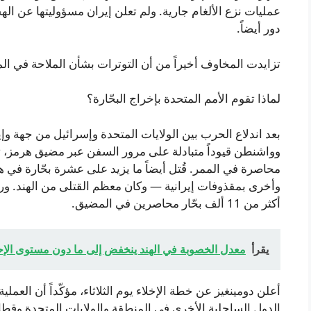
عمليات نزع الألغام جارية. ولم تعلن إيران مسؤوليتها عن الهج
دور أيضاً.
تزايدت المخاوف أخيراً من أن التوترات بشأن الملاحة في المض
لماذا تقوم الأمم المتحدة بإخراج البحّارة؟
وواشنطن قيوداً متبادلة على مرور السفن عبر مضيق هرمز، ت
محاصرة في الممر. قُتل أيضاً ما يزيد على عشرة بحّارة ف
وأخرى بمقذوفات إيرانية — وكان معظم القتلى من الهند. ورغ
أكثر من 11 ألف بحّار محاصرين في المضيق.
يقرأ
معدل الخصوبة في الهند ينخفض إلى ما دون مستوى الإحلا
أعلن دومينغيز عن خطة الإخلاء يوم الثلاثاء، مؤكّداً أن العمل
الدول الساحلية الأخرى في المنطقة والولايات المتحدة وقطاع 