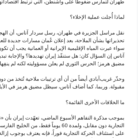
طهران لتمارس ضغوطاً على واشنطن، التي ترتبط اقتصاداتها ارت
لماذا أُجلت عملية الإخلاء؟
نقل مراسل الجزيرة في طهران، رسل سردار آتاس، أن الهجوم
تحذيراتها بشأن الملاحة، بعد إعلان عُمان مسارات جديدة لل
سواء عبرت المياه الإقليمية الإيرانية أو العمانية يجب أن تك
آتاس إن السؤال كان: هل ستنفّذ إيران تهديدها؟ والإجابة تب
مضيق هرمز؛ الحرس الثوري لم يعلن مسؤوليته لكنه لم ينفِها
وحذّر غريب‌آبادي أيضاً من أن أي ترتيبات ملاحية تُتخذ من د
مقبولة. وربما، كما أضاف آتاس، سيظل مضيق هرمز في الأيام 
ما الخلافات الأخرى القائمة؟
بموجب مذكرة التفاهم الأسبوع الماضي، تعهّدت إيران بأن «
التجارية دون مقابل، ولمدة 60 يوماً فقط
على استئناف الحركة التجارية فوراً، فإنه يعترف بوجوب إزالة ا