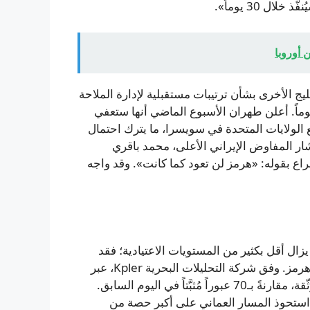
ل 30 يوماً».
 أوروبا
ليج الأخرى بشأن ترتيبات مستقبلية لإدارة الملاحة
وماً. أعلن طهران الأسبوع الماضي أنها ستعفي
 الولايات المتحدة في سويسرا، ما يترك احتمال
ار المفاوض الإيراني الأعلى، محمد باقري
صراع بقوله: «هرمز لن تعود كما كانت». وقد واجه
زال أقل بكثير من المستويات الاعتيادية؛ فقد
كانت تمر قبل الأزمة بين 120 و140 سفينة يومياً عبر مضيق هرمز. وفق شركة التحليلات البحرية Kpler، عبر
المضيق يوم الخميس 54 سفينة تجارية ومؤسسات طاقة مُوثّقة، مقارنةً بـ70 عبوراً مُثبَّتاً في اليوم السابق.
ستحوذ المسار العماني على أكبر حصة من