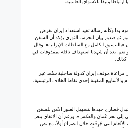
باطاً وثيقاً بالأسواق العالمية.
 بدا وكأنه رسالة تفيد استعداد إيران لفرض
عبور ثم صدور بيان للحرس الثوري يؤكد أن السفن
ون «بالتنسيق الكامل مع السلطات الإيرانية». وقال
دو نعم، بعد أن شهدنا استهداف ناقلة بمقذوفات في
 كذلك.
ون مراعاة موقف إيران كدولة ساحلية ستُعد غير
والأسابيع المقبلة إحدى نقاط الخلاف الرئيسية.
تبذل قصارى جهدها لتسهيل العبور الآمن للسفن
، من الخليج الفارسي إلى بحر عُمان والعكس». ورغم أن الاتفاق ينص
لألغام التي جُرِفَت خلال الصراع أولاً، مع نص