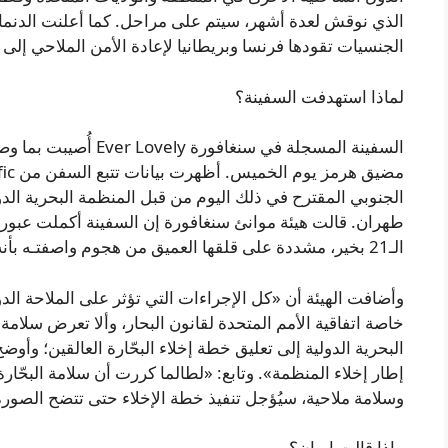
الذي نوقش لعدة أشهر، سيتم على مراحل. كما أعلنت الدنمارك
الجنسيات تقودها فرنسا وبريطانيا لإعادة الأمن الملاحي إلى
لماذا استهدفت السفينة؟
السفينة المسجلة في سنغ
الجنوبي المقترح في ذلك اليوم من قبل المنظمة البحرية ال
طهران. قالت هيئة موانئ سنغافورة إن السفينة أكملت عبورها
الـ21 بخير، مشددة على قلقها العميق من هجوم واصفتـه بأنه «غير مبرر وانتهاك للقانون الدولي».
وأضافت الهيئة أن «كل الإجراءات التي تؤثر على الملاحة الدول
خاصة اتفاقية الأمم المتحدة لقانون البحار، وألا تعرض سلام
إطار إخلاء المنظمة». وتابع: «لطالما كررت أن سلامة البحّا
وسلامة ملاحية، سيُؤجل تنفيذ خطة الإخلاء حتى تتضح الصورة
ماذا قالت إيران؟