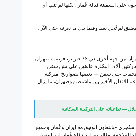
وم على السفينة قبالة عُمان، لكنها لم تنفِ أي
يق لم تُحل بعد. وفيما يلي ما نعرفه حتى الآن.
بعد اندلاع الحرب بين الولايات المتحدة وإسرائيل من جهة وإيران من جهة أخرى في 28 فبراير، فرضت طهران
اركتين آلاف البحّارة عالقين على متن سفن
ي هجمات على سفن — بعضها بصواريخ أميركية
م الاتفاق الأخير بين واشنطن وطهران، ما يزال
ل — تداعياته على التركيبة السكانية
ية ستُجرى «بالتعاون الوثيق مع إيران وعُمان وجميع
الملاحة». وقالت وزارة دفاع عُمان إن التنفيذ،