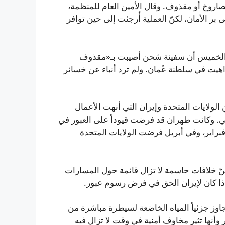
اروخ أو مقذوف. وقال الأمين العام للمنظمة،
بر الأمان، لكنّ العملية أُرجئت إلى حين توافر
ات البحرية البريطانية (UKMTO) أفاد يوم الخميس أن سفينة شحن أصيبت بـ«مقذوف
بحري (14 كم) جنوب شرق داهيت في سلطنة عُمان. ولم ترد أنباء عن خسائر
الولايات المتحدة وإيران التي أنهت الأعمال
يجي. وكانت طهران قد فرضت قيوداً على العبور في
ائل مارس بعد هجومين شنتهما واشنطن وتل أبيب في 28 فبراير، وفي أبريل فرضت الولايات المتحدة
كنّ خلافات حاسمة لا تزال قائمة حول المسارات
ذا كان لإيران الحق في فرض رسوم عبور.
اوز جزئياً المياه الخاضعة لسيطرة مباشرة من
أنها تثير مخاوف أمنية في وقت لا تزال فيه