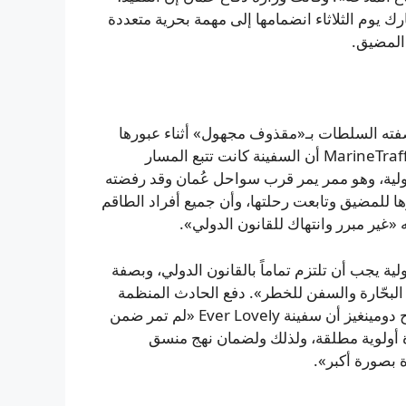
 يوم الثلاثاء انضمامها إلى مهمة بحرية متعددة
 المضيق.
افورة Ever Lovely أُصيبت بما وصفته السلطات بـ«مقذوف مجهول» أثناء عبورها
مضيق هرمز يوم الخميس. أظهرت بيانات تتبع السفن من MarineTraffic أن السفينة كانت تتبع المسار
دولية، وهو ممر يمر قرب سواحل عُمان وقد رفضته
 للمضيق وتابعت رحلتها، وأن جميع أفراد الطاقم
ية يجب أن تلتزم تماماً بالقانون الدولي، وبصفة
ة البحّارة والسفن للخطر». دفع الحادث المنظمة
البحرية الدولية إلى تعليق خطة إخلاء البحّارة العالقين؛ وأوضح دومينغيز أن سفينة Ever Lovely «لم تمر ضمن
رة أولوية مطلقة، ولذلك ولضمان نهج منسق
 بصورة أكبر».