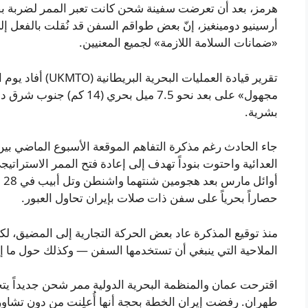
هرمز، بعد أن تعرضت سفينة شحن كانت تعبر الممر لضربة بص
أرسينيو دومينغيز، إنّ بعض طواقم السفن قد نُقلت بالفعل إلى 
«ضمانات السلامة اللازمة» لجميع المعنيين.
تقرير قيادة العملي
مجهول» على بعد نحو 7.5 ميل 
بشرية.
جاء الحادث رغم مذكرة التفاهم الموقعة الأسبوع الماضي بين 
العدائية واحتوت بنوداً تهدف إلى إعادة فتح الممر الاسترات
أو
حصاراً بحرياً على سفن ذات صلات بإيران تحاول العبور.
منذ توقيع المذكرة عاد بعض الحركة التجارية إلى المضيق، ل
الملاحية التي ينبغي أن تستخدمها السفن — وكذلك حول ما إ
اقترحت عمان والمنظمة البحرية الدولية ممر شحن جديداً يتج
طهران. رفضت إيران الخطة بحجة أنها أُعلِنت من دون تشاور و