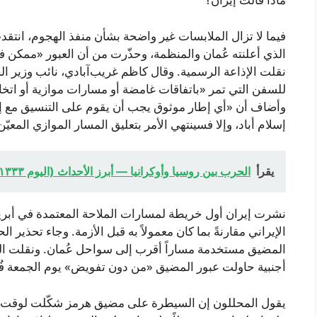
فيما لا تزال الملابسات غير واضحة بشأن منفذ الهجوم، انتق
الذي أعلنته عُمان والمنظمة، وحذّرت من أن العبور «ممكن ف
نقلت الإذاعة الرسمية. وقال كاظم غريب‌آبادي، نائب وزير الخا
للسفن التي تمر «باتفاقات غامضة أو مسارات موازية أو اتخا
وأضاف أن «أي إطار موثوق يجب أن يقوم على التنسيق مع إي
إسلام أباد، وإلا فسينتهي الأمر بتعليق المسار الموازي المعيّن
يقرأ
الحرب بين روسيا وأوكرانيا — أبرز الأحداث (اليوم ١٣٣٣) | أخبار الحرب
نشرت إيران أول خريطة لمسارات الملاحة المعتمدة في أبري
الإيراني مقارنةً بما كان معمولاً به قبل الأزمة. وجاء تحذير ال
المضيق مستخدمة مساراً أقرب إلى سواحل عُمان. ونقلت التلف
أجنبية حاولت عبور المضيق «من دون تفويض» يوم الجمعة فُر
يقول المحللون إن السيطرة على مضيق هرمز شكّلت لوقت ط