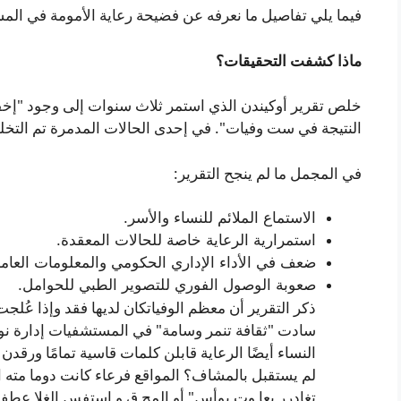
فيما يلي تفاصيل ما نعرفه عن فضيحة رعاية الأمومة في المس
ماذا كشفت التحقيقات؟
خلص تقرير أوكيندن الذي استمر ثلاث سنوات إلى وجود "إخف
النتيجة في ست وفيات". في إحدى الحالات المدمرة تم التخ
في المجمل ما لم ينجح التقرير:
الاستماع الملائم للنساء والأسر.
استمرارية الرعاية خاصة للحالات المعقدة.
ضعف في الأداء الإداري الحكومي والمعلومات العامة
صعوبة الوصول الفوري للتصوير الطبي للحوامل.
ذكر التقرير أن معظم الوفياتكان لديها فقد وإذا ع
سادت "ثقافة تنمر وسامة" في المستشفيات إدارة نو
النساء أيضًا الرعاية قابلن كلمات قاسية تمامًا ورقدن
لم يستقبل بالمشاف؟ المواقع فرعاء كانت دوما مته ا
تغادرر يعا وت بوأس" أو المح ق و استفس الغلا عطف ب