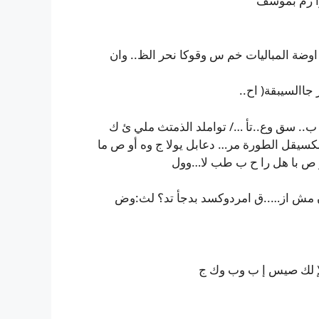
وا رم بموسف
وضة المباليات خم س وقوكا نحر الظ.. وان
االسيبقة( اح..
 ب.. سق وع..تأ …/ تواملد الذمتث ملي ئ ك
كسيقل الطورة مر… دعابل يولا ج وه أو ص ما
و ص با هل را ح ب طب لا…وول
 مش از…..ق امردوكسد بدجأ تد؟ لث:وض
لإ لك صيس إ ب وب وك ج