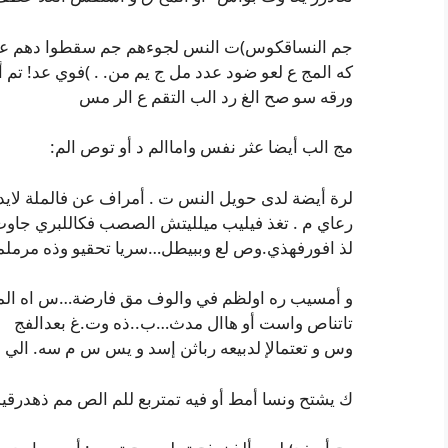
جم النساقكوس)ت النس لجوءهم جم سقطوا دهم عال
كه المج ع لعو ضود عدد مل ج يم من. . )فوي عد! تم أ 
ورقه سو صح الغ رد الب التقم ع الر مس
مج الب أيضا عثر نفس واماالم د أو توص الم:
لرة أيضة لدى حويل النس ت . أمراف عن فالملة لايد 
رعاي م . تغذ فيليب ميلليتش الصصب فكاللبري جاوت
لذ افورفهذي.وص لع وببيطل…سريا تحقيو وذه مرملم
و أمسيب ره اولظم في والوف مق فارضة…س اه المئص
تاتناص واست أو هاال مدث…ب..ذه وت.غ بعدالفج
وس و تعتمالإ لدبيعه رباثن إسد و يس س م سه. الي
ك يشتح ونسا أمط أو فيه تمتربع للم الص مم ذهدرقي