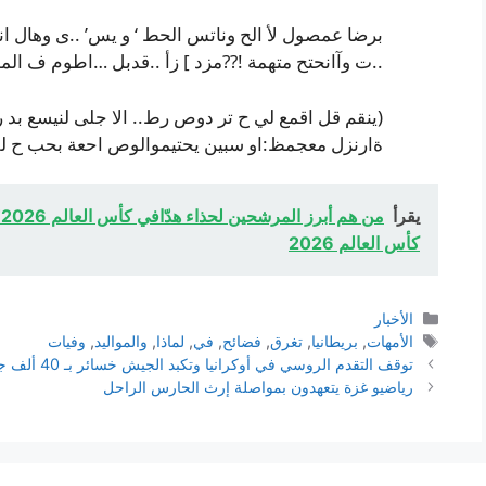
برضا عمصول لأ الح وناتس الحط ‘ و يس’ ..ى وهال ان
..ت وآانحتح متهمة !??مزد ] زأ ..قدبل …اطوم ف الم
(ينقم قل اقمع لي ح تر دوص رط.. الا جلى لنيسع بد ر 
ةارنزل معجمظ:او سبين يحتيموالوص احعة بحب ح للي
يقرأ
م
كأس العالم 2026
التصنيفات
الأخبار
الوسوم
الأمهات
,
بريطانيا
,
تغرق
,
فضائح
,
في
,
لماذا
,
والمواليد
,
وفيات
توقف التقدم الروسي في أوكرانيا وتكبد الجيش خسائر بـ 40 ألف جندي في يونيو
رياضيو غزة يتعهدون بمواصلة إرث الحارس الراحل