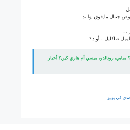
ل
وص جنبال ما,فوق ;وا ند
. .
مل صاكليل …أو د ?
ن هم أبرز المرشحين لحذاء هدّافي كأس العالم 2026؟ مبابي، رونالدو، ميسي أم هاري كين؟ أخبار