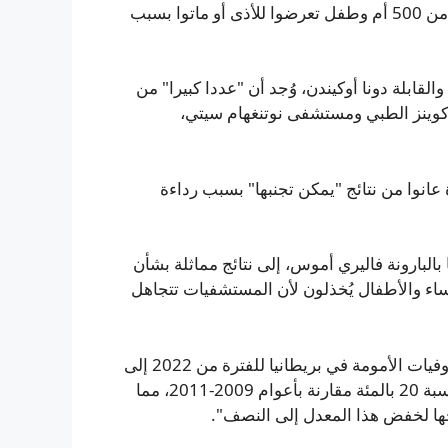
وخلص التحقيق في خدمات الولادة في نوتنغهام إلى أن أكثر من 500 أم وطفل تعرضوا للأذى أو ماتوا بسبب
القابلة دونا أوكيندن، وُجد أن "عددا كبيرا" من
كوينز الطبي ومستشفى نوتنغهام سيتي،
أة و76 رضيعا حديث الولادة عانوا من نتائج "يمكن تجنبها" بسبب رداءة
لبارونة فاليري أموس، إلى نتائج مماثلة بشأن
ساء والأطفال يُخذلون لأن المستشفيات تتجاهل
وبحسب بحث نُشر في يناير من جامعة أكسفورد، فإن معدل وفيات الأمومة في بريطانيا للفترة من 2022 إلى
2024 بلغ 12.8 حالة وفاة لكل 100 ألف ولادة، وهي زيادة بنسبة 20 بالمئة مقارنة بأعوام 2009-2011، مما
ها لخفض هذا المعدل إلى النصف".