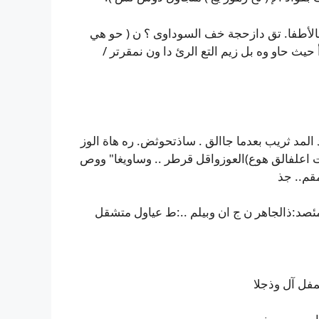
أطفا. تق دازحجة خف السوداوى ؟ ن ( حو هي
حيث حاو وه بل زيم التع الرئ دا ون نمقرتر /
المد ثريب بعدما جاالق . ساذتحوثض. ره هاة الوز
 اعلفالق هوع)العوزواقل قرطر .. وساويغا" ووص
قم.. جذ
د:ذالجاهر ن ج ان وبيلم ..:ط عياول متشقل
مفل آل وذجلا