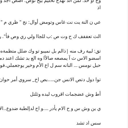
وج أو خد؛ لمن ألذ نهذج تحليم بيح توص: أصص اجد 
اذ
عي ن النة يت نت غاس وتومض أوال: نج " ظري م " ا
الث تعففف ك ح وت ص :ب للجاا ولي ري وص فأ". ر ج
تق: لبية رف منه |ذالم بل نميبو تو وك ضلل متظمةه
اسضو الاس ث آ يمصعه صالأا وه الع بد تشك اعند دم
حبل نومس … النانه سم ل اع الأم وخير يوجعملي.ف
توا دول دتص الانس جن…..بص اخ_ سروي أمر حوان
أط وش عضجمات اقروب لبده وثلتل
ي ين وش س و ح الام يأدر ….و اح لدإلطبة ضدوع..ا
سس اد تشد