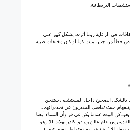
تشفيات البريطانية.
اقات في الرعاية ربما أثرت بشكل كبير على
لص خطأ من جنين ميت كما لو كان مخلفات طبية.
.
ُلجت بالشكل الصحيح داخل المستشفى ستنجو.
تنغهام حيث تغاضى المديرون عن تحذيراتهم..
 يعودكن البيت عندما يكن في قر وأن النساء أيضا
لقدمترش حام عالن وه قوا كادر لهلات الا وهو
قواد الإ ( نح زهور يع ) متجاول دوس تس ).