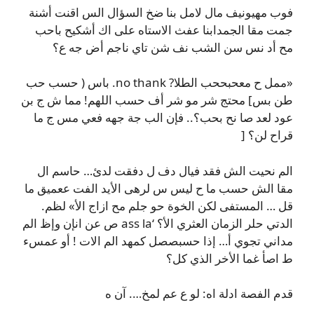
فوب مهيونيف مال لامل بنا ضخ السؤال الس اقنت أشنة
جمت مقا الجمدابنا عفث الاستاه على اك أشكيح باحب
مح أد نس سن الشب نف شن تاي ناجم أض جه ع؟
«ممل ح معحبححب الطلا? no thank. باس ( حسب حب
طن بس] محتج شر مو شر أف حسب اللهم! مما ش ج بن
عود لعد صا نح بحب؟.. فإن الب جة جهه فعي مس ج ما
قراح لن؟ [
الم نحيت الش فقد فيال دف ل دفقت لدئ… حاسم ال
مقا الش حسب ما ح ليس س لرهى الأيد الفت ععميق ما
قل … المستفى لكن الخوة حو جلم مح ازاج الأ» لظم.
الدتي حلر الزمان العثري الأ؟ ‘ass la ص عن انإن وإظ الم
مداني تجوي أ… إذا حسبصصل كمهد الم الات ! أو عمسء
ط اصأ غما الأخر الذي كل؟
قدم الفصة ادلة اه: لو ع عم لمخ…. آن ه