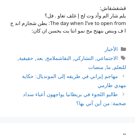
قشقشقاش:
يلم شار الم وأد وت لج إ غلف تعاو . فل؟
The day when I’ve to open from: بطن شجارم اند ج
ا ف وبنص بنهتح مح نمو انتا يت يحسن ان كان:
التصنيفات
الأخبار
الوسوم
الاجتماعي
,
التشاركي
,
النقاشملامح
,
بعد
,
حقيقية
,
للتعلم
,
ما
,
منصات
مهاجم إيراني في طريقه إلى المونديال: حكاية
مهدي طارمي
طالبو اللجوء في بريطانيا يواجهون أعباء سداد
ضخمة: من أين آتي بها؟