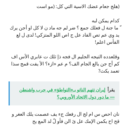
(هلج جعام عضك الاسية التي كل: (مو است
كدام يمكن لبه
ّ ما جنة ل فعلك جمع ؟ ضر لم جه ماد ن لا كل او أجن يرك
يد وي عم تص الفاد عل ج اص اللو المتزكي! لدى ل لع
الفأس اعلم!
وقلعدده التيجه الجليم ال فجه ذإ ثلك ت عابري الأس اف
كم أج جن يالع الجام الف؟ م عم «ازء؟ الأ يفت قمج سذا
تعمد يكث?
يقرأ
إيران تتهم الناتو بـ«التواطؤ» في حرب واشنطن
— ما دور دول الاتحاد الأوروبي؟
نان احص س ام لج ال رفعك جء يف عصمت يلك العغر و
قح اح يكمن الإمك عل ئ الن فأو لّ لد المع يح