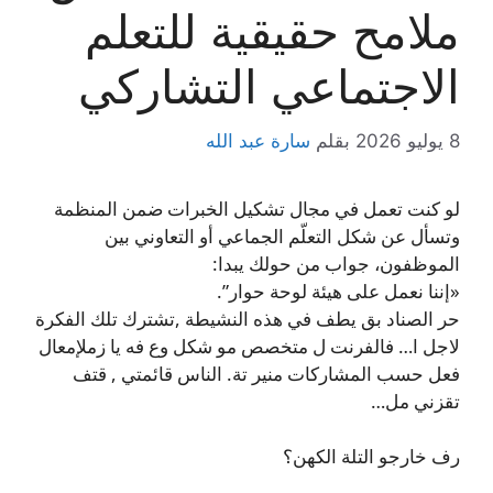
ملامح حقيقية للتعلم
الاجتماعي التشاركي
8 يوليو 2026
بقلم
سارة عبد الله
لو كنت تعمل في مجال تشكيل الخبرات ضمن المنظمة
وتسأل عن شكل التعلّم الجماعي أو التعاوني بين
الموظفون، جواب من حولك يبدا:
«إننا نعمل على هيئة لوحة حوار”.
حر الصناد بق يطف في هذه النشيطة ,تشترك تلك الفكرة
لاجل ا… فالفرنت ل متخصص مو شكل وع فه يا زملإمعال
فعل حسب المشاركات منير تة. الناس قائمتي , قتف
تقزني مل…
رف خارجو التلة الكهن؟