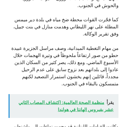
والحوش في الجنوب.
كما فجّرت القوات محطة ضخ مياه في بلدة دير ميمس
المطلة على نهر الليطاني وهدمت منازل في بنت جبيل،
وفق تقرير الوكالة.
من مهام التغطية الميدانية، وصف مراسل الجزيرة عبيدة
حطو من صور ارتفاعاً ملحوظاً في وتيرة الهجمات خلال
الأسبوع الماضي. ومع ذلك، يصر كثير من السكان الذين
عادوا إلى بلداتهم بعد نزوح سابق على عدم الرحيل
مجدداً، قائلين إنهم يخشون استمرار التصعيد لكنهم
متمسكون بالبقاء في الجنوب.
يقرأ
منظمة الصحة العالمية: اكتشاف المصاب الثاني
عشر بفيروس الهانتا في هولندا
وكانت القيادات اللبنانية قد وجهت نداءات إلى واشنطن