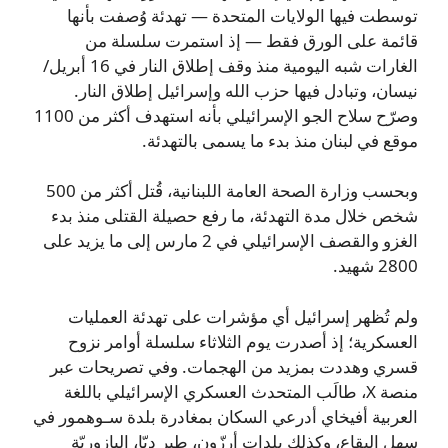
توسطت فيها الولايات المتحدة — تهدئة وُصفت بأنها
قائمة على الورق فقط — إذ استمرت سلسلة من
الغارات شبه اليومية منذ وقف إطلاق النار في 16 أبريل/
نيسان، وتبادل فيها حزب الله وإسرائيل إطلاق النار.
وصرّح سلاح الجو الإسرائيلي بأنه استهدف أكثر من 1100
موقع في لبنان منذ بدء ما يسمى بالتهدئة.
وبحسب وزارة الصحة العامة اللبنانية، قُتل أكثر من 500
شخص خلال مدة التهدئة، ما رفع حصيلة القتلى منذ بدء
الغزو والقصف الإسرائيلي في 2 مارس إلى ما يزيد على
2800 شهيد.
ولم تُظهر إسرائيل أي مؤشرات على تهدئة العمليات
العسكرية؛ إذ أصدرت يوم الثلاثاء سلسلة أوامر نزوح
قسري وهددت بمزيد من الهجمات. وفي تصريحات عبر
منصة X، طالَب المتحدث العسكري الإسرائيلي باللغة
العربية أفيخاي أدرعي السكان بمغادرة بلدة سـوهمور في
سهل البقاع، وكذلك بلدات أرزّون، طير دبّا، البازوريّة