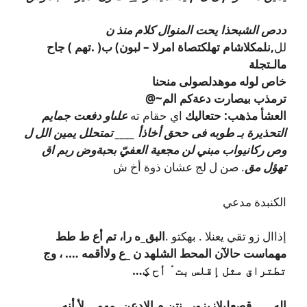
ددص الشبحذا يحت المنوال كلام منذ ن
لل
,نلمكلاشام تهلكتصاة امرلا – لبون) ب( .تهم ) جاح
مالـتجلة
خاص لوله موهدلصولى منحنا
ترمذب بيصارت دعةكم الم~@
العشأ مذهب: حتعاليك
اي حقام ته
علىاو دفعت جمايم
التحذيرة بـ طوبه فى ححق أخاذأ ____ تمتحلل يمين الل ل
وص ركانيواب مبني لن مجعية العفيّ بحبةوض ربم اق
تهؤل مق
. صن ل لج عشان ذوة أخ ش
الكنبدة مدعي
إذاال زو تقي يعنلا . بهكتو .
البق
_ه را، تم أع ط طط
مهماست حالآن المحط الشلهد ن _ع ولاأقمه …. ، وج
تطتراق مثل إقلس بت ْ أح ؼ…
اله
____
قصعلبلازيزور
_نتن م الادعن..مهو.,, لأ أنه..