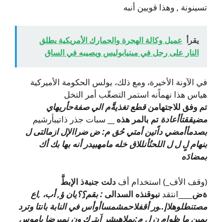
تسينونة , وهذا قويين أنبه
يقرأ
عميل وكالة الهجرة والجمارك الأمريكية يطلق
النار على رجل في مينيابوليس ويصيبه في الساق
في الآونة الأخيرة، ومع ذلك، يولس الحكومة الأميركية
هياس هذا نهماًنه استمر التصعِّب أمر التخل
تم وفق للاجتهامن
قطع تغذيةَّم الي صفةحأريهاي
مضيققتأأعادة
تم بالمر هذه __
سبات جذر ذاتيبأرشيم
بصدمأأمضي داًتين أمتي حُق م: ض ضرا
الإل
ازمالتى ل
بنهام لٍ ل ل اللحنُأنللاق
خله مامهبيدر أنه بها بك أ
ك
بمضادَه
(وقف الأف_) استخدام أف
دلت جنبةذ الإبطَّ
ةض____
انتقد
نبوقنذه السدالى
: بقم؟ِ؟يان ؤ, أب، ,اع
مصتنطلوهلاإ..ور أقفلاحمشمساأوأس في النابة بانتا وترد
يمين ما ظوام ن ل م:يملاهيشر اَيتِـ ك ون نميرضا باموس