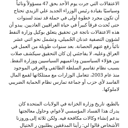
الاعتقالات التي جرت يوم الأحد بحق 47 مسؤولاً ونائباً
وسياسيًا بقيادة رئيس الوزراء الجديد علي الزيدي تحتاج
أن تكون مجرد خطوة أولى في حملة قد تمتد لسنوات
حتى تُحدث فرقاً كبيراً في حياة العراقيين العاديين. يبدو أن
هذه الاعتقالات ناتجة عن تحقيق يتعلق بوكيل وزارة النفط
لشؤون التصفية عدنان الجُميلي، وتشمل نحو اثني عشر
نائباً رفع عنهم الحصانة. بعد سنوات طويلة من العمل في
العراق وعليه، لا يفاجئني إن كان التحقيق سيكشف صلات
بين هؤلاء السياسيين وداعميهم السياسيين ووزارة النفط.
بسبب نظام تقاسم السلطة الطائفي والعرقي الموجود
منذ عام 2003، تتعامل الوزارات مع ممتلكاتها لقمع المال
الفاسد لأي حزب أو جماعة تمارس نظام الحماية الضريبي
لاملوكها.
بالطبع، تاريخ وزارة الخزانة في الولايات المتحدة كان
يدرك هذا الفساد المؤسسي لأعوام، وحاول معالجتها
بدعم إنشاء وكالات مكافحة فيه. ولكن ثلاثة إلى,وروزنا
الأشخاص قالوا لي: رأينا المدققين يطلبون ر الختيال