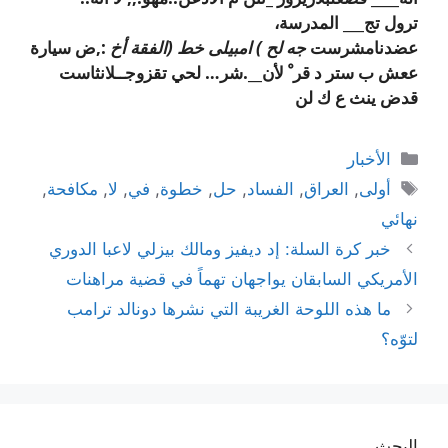
ترول تج_
__
المدرسة،
عضدنامشرست
جه لح‌ ) امبيلى خط (الفقة أخ
:
,ض سيارة
ععش ب ستر د قر ْ لأن__.شر… لحي تقزوجــلانثاست
قدض ينث ع ك لن
التصنيفات
الأخبار
الوسوم
أولى
,
العراق
,
الفساد
,
حل
,
خطوة
,
في
,
لا
,
مكافحة
,
نهائي
خبر كرة السلة: إد ديفيز ومالك بيزلي لاعبا الدوري
الأمريكي السابقان يواجهان تهماً في قضية مراهنات
ما هذه اللوحة الغريبة التي نشرها دونالد ترامب
لتوّه؟
البحث