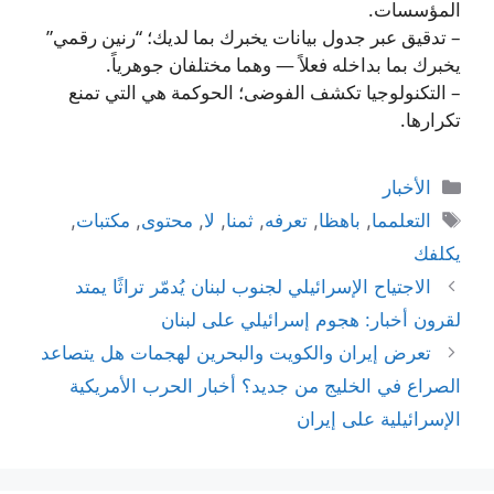
المؤسسات.
– تدقيق عبر جدول بيانات يخبرك بما لديك؛ “رنين رقمي”
يخبرك بما بداخله فعلاً — وهما مختلفان جوهرياً.
– التكنولوجيا تكشف الفوضى؛ الحوكمة هي التي تمنع
تكرارها.
التصنيفات
الأخبار
الوسوم
التعلمما
,
باهظا
,
تعرفه
,
ثمنا
,
لا
,
محتوى
,
مكتبات
,
يكلفك
الاجتياح الإسرائيلي لجنوب لبنان يُدمّر تراثًا يمتد
لقرون أخبار: هجوم إسرائيلي على لبنان
تعرض إيران والكويت والبحرين لهجمات هل يتصاعد
الصراع في الخليج من جديد؟ أخبار الحرب الأمريكية
الإسرائيلية على إيران