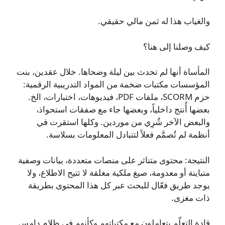
والغياب هذا له ثمن مالي حقيقي.
كيف وصلنا إلى هنا؟
المأساة أنها لم تحدث بين ليلة وضحاها. خلال عقدين، بنت
المؤسسات مكتبات ضخمة من المواد التدريبية الرقمية:
حزم SCORM، ملفات PDF، فيديوهات، اختبارات، الخ.
بعضها أُنتج داخلياً، وبعضها جاء مع صفقات استحواذ،
والبعض الآخر شُرِي من موردين. وكلها استقرت في
أنظمة لم تُصمَّم فعلاً لتتبادل المعلومات بسلاسة.
النتيجة: محتوى متناثر على منصات متعددة، بيانات وصفية
متباينة أو معدومة، صيغ ملكية مغلقة لا تتيح الاطلاع، ولا
يوجد طريق فعّال للبحث عبر كل هذا المحتوى بطريقة
ذات مغزى.
قادة التعلّم يتعاملون مع مكتباتهم وكأنهم في ظلام دامس.