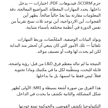
حزم SCORM، فيديوهات، PDF، اختبارات — يدخل
داخلها. يحدد المهارات المغطاة، المواضيع المعالجة، دقة
المعلومات مقارنة بما يعدّ حالياً صالحاً. يظهر أين
الفجوات، أين الازدواجية، أين توجد ثلاث نسخ تقريباً من
نفس الدورة في أنظمة مختلفة بأسماء متباينة.
ويولد البيانات الوصفية، الملخّصات، وربط المهارات
تلقائياً — تلك الأمور التي كان ينبغي أن تُحضَر منذ البداية
لكن لم يحدث لها وقت أو تصنيف موحّد.
النتيجة ما لم تناله معظم فرق L&D من قبل: رؤية واضحة،
قابلة للبحث، ومنظّمة لكل ما في مكتبتك وماذا تحتويه
فعلاً. ليس فقط ما اسمها، بل ما بداخلها.
هذا الفرق بين صورة أشعة بسيطة و MRI: الأولى تُظهر
شكل المشكلة، والثانية تكشف ما يحدث في الداخل.
التكنولوجيا تكشف الفوضى، والحوكمة تمنع عودتها