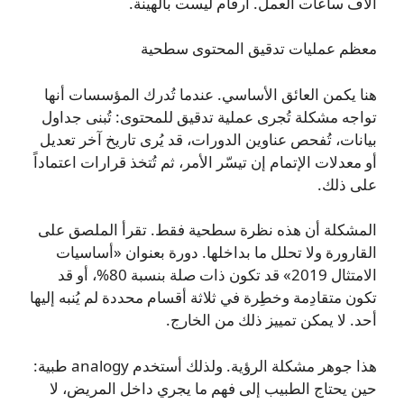
آلاف ساعات العمل. أرقام ليست بالهينة.
معظم عمليات تدقيق المحتوى سطحية
هنا يكمن العائق الأساسي. عندما تُدرك المؤسسات أنها
تواجه مشكلة تُجرى عملية تدقيق للمحتوى: تُبنى جداول
بيانات، تُفحص عناوين الدورات، قد يُرى تاريخ آخر تعديل
أو معدلات الإتمام إن تيسّر الأمر، ثم تُتخذ قرارات اعتماداً
على ذلك.
المشكلة أن هذه نظرة سطحية فقط. تقرأ الملصق على
القارورة ولا تحلل ما بداخلها. دورة بعنوان «أساسيات
الامتثال 2019» قد تكون ذات صلة بنسبة 80%، أو قد
تكون متقادِمة وخطِرة في ثلاثة أقسام محددة لم يُنبه إليها
أحد. لا يمكن تمييز ذلك من الخارج.
هذا جوهر مشكلة الرؤية. ولذلك أستخدم analogy طبية:
حين يحتاج الطبيب إلى فهم ما يجري داخل المريض، لا