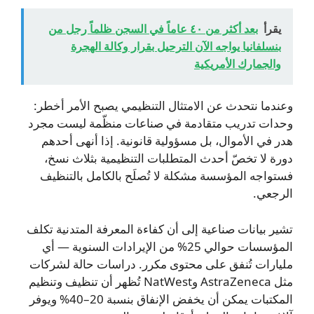
يقرأ
بعد أكثر من ٤٠ عاماً في السجن ظلماً رجل من
بنسلفانيا يواجه الآن الترحيل بقرار وكالة الهجرة
والجمارك الأمريكية
وعندما نتحدث عن الامتثال التنظيمي يصبح الأمر أخطر:
وحدات تدريب متقادمة في صناعات منظّمة ليست مجرد
هدر في الأموال، بل مسؤولية قانونية. إذا أنهى أحدهم
دورة لا تخصّ أحدث المتطلبات التنظيمية بثلاث نسخ،
فستواجه المؤسسة مشكلة لا تُصلَح بالكامل بالتنظيف
الرجعي.
تشير بيانات صناعية إلى أن كفاءة المعرفة المتدنية تكلف
المؤسسات حوالي 25% من الإيرادات السنوية — أي
مليارات تُنفق على محتوى مكرر. دراسات حالة لشركات
مثل AstraZeneca وNatWest تُظهر أن تنظيف وتنظيم
المكتبات يمكن أن يخفض الإنفاق بنسبة 20–40% ويوفر