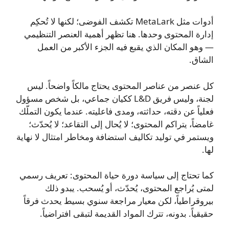
أدوات مثل MetaLark تكشف الفوضى؛ لكنها لا تُحكِم
إدارة المحتوى وحدها. هنا تظهر أهمية العنصر التنظيمي
— وهو المكان الذي يقبع فيه الجزء الأكبر من العمل
الشاق.
كل عنصر من عناصر المحتوى يحتاج مالكاً واضحاً. ليس
لجنة، وليس فريق L&D ككيان جماعي، بل شخص مسؤول
فعلياً عن دقته، حداثته، ومدى فاعليته. عندما يكون التملّك
غامضاً، يتراكم المحتوى؛ لا يُحال إلى التقاعد؛ لا يُحدّث؛
ويستمر في توليد تكاليف استضافة ومخاطر امتثال لا نهاية
لها.
كما تحتاج إلى سياسة دورة حياة المحتوى: تعريف رسمي
لمتى يُراجع المحتوى، يُحدّث، أو يُسحب. يبدو ذلك
بيروقراطياً، لكن معيار مراجعة سنوي بسيط يحدث فرقاً
حقيقياً. بدونه، تترك المواد القديمة لتبقى افتراضياً.