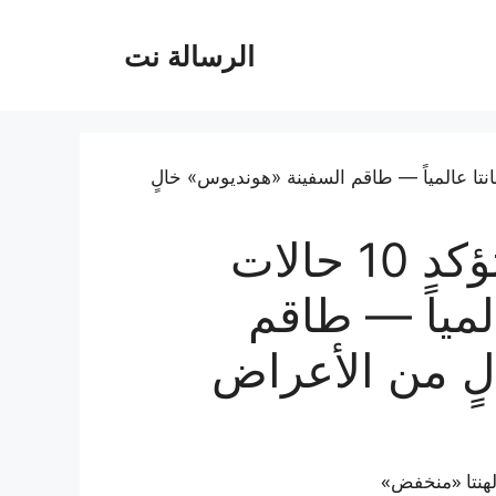
الرسالة نت
منظمة الصحة العالمية تؤكد 10 حالات
لمياً — طاقم
ٍ من الأعراض
لهنتا «منخفض»