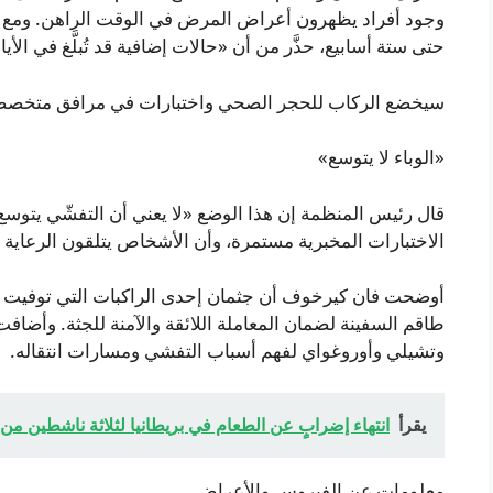
وجود أفراد يظهرون أعراض المرض في الوقت الراهن. ومع ذلك
حتى ستة أسابيع، حذَّر من أن «حالات إضافية قد تُبلَّغ في الأي
سيخضع الركاب للحجر الصحي واختبارات في مرافق متخصصة 
«الوباء لا يتوسع»
قال رئيس المنظمة إن هذا الوضع «لا يعني أن التفشّي يتوس
الاختبارات المخبرية مستمرة، وأن الأشخاص يتلقون الرعاية
أوضحت فان كيرخوف أن جثمان إحدى الراكبات التي توفيت لا
طاقم السفينة لضمان المعاملة اللائقة والآمنة للجثة. وأضافت 
وتشيلي وأوروغواي لفهم أسباب التفشي ومسارات انتقاله.
يقرأ
انتهاء إضرابٍ عن الطعام في بريطانيا لثلاثة ناشطين
معلومات عن الفيروس والأعراض