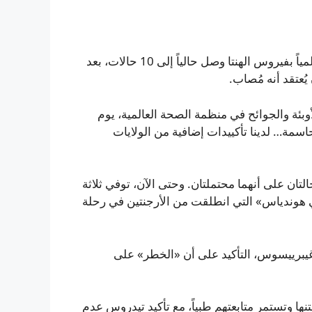
أعلنت منظمة الصحة العالمية أن عدد الحالات المبلَّغ عنها عالمياً بفيروس الهنتا وصل حالياً إلى 10 حالات، بعد
بئة والجوائح في منظمة الصحة العالمية، يوم
حاسمة… لدينا تأكييدات إضافية من الولايات
تان على أنهما محتملتان. وحتى الآن، توفي ثلاثة
في هوندياس» التي انطلقت من الأرجنتين في رحلة
 غيبرييسوس، التأكيد على أن «الخطر» على
 السفينة البالغ عددهم 26 فرداً على متنها وتستمر متابعتهم طبياً، مع تأكيد تيدروس عدم