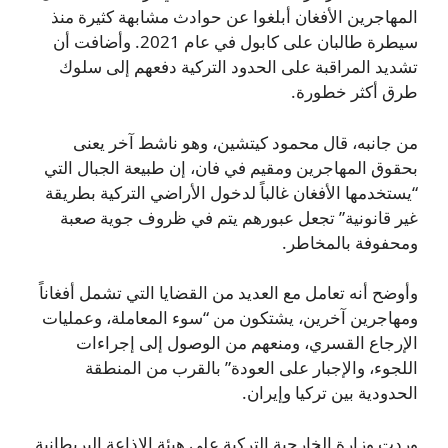
المهاجرين الأفغان أبلغوا عن حوادث مشابهة كثيرة منذ
سيطرة طالبان على كابول في عام 2021. وأضافت أن
تشديد المراقبة على الحدود التركية دفعهم إلى سلوك
طرق أكثر خطورة.
من جانبه، قال محمود كيتشين، وهو ناشط آخر يعنى
بحقوق المهاجرين ومقيم في فان، إن طبيعة الجبال التي
“يستخدمها الأفغان غالباً لدخول الأراضي التركية بطريقة
غير قانونية” تجعل عبورهم يتم في ظروف جوية صعبة
ومحفوفة بالمخاطر.
وأوضح أنه تعامل مع العديد من القضايا التي تشمل أفغاناً
ومهاجرين آخرين، يشتكون من “سوء المعاملة، وعمليات
الإرجاع القسري، ومنعهم من الوصول إلى إجراءات
اللجوء، والإجبار على العودة” بالقرب من المنطقة
الحدودية بين تركيا وإيران.
وردت وزارة الخارجية التركية على هيئة الإذاعة البريطانية