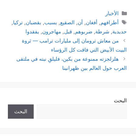
التصنيفات
الأخبار
الوسوم
أطرافهم
,
أفغان
,
أن
,
الصقيع
,
بسبب
,
بقضبان
,
تركيا
,
حديدية
,
شرطة
,
ضربوهم
,
قبل
,
مهاجرون
,
يفقدوا
من معاش ترومان إلى مليارات ترامب — ثروة
البيت الأبيض التي فاقت كل الرؤساء
هلزلجزته ممنوعة من بكين، فليلقِ نبته في ملتقى
العرب حول العالم بين ظهرانينا
البحث
البحث