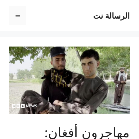
نتقل
لى
الرسالة نت
القائمة
لمحتوى
مهاجرون أفغان: