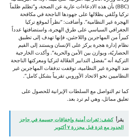
(BBC) بأن هذه الادعاءات عارية عن الصحة، و”تظلم ظلماً
تركيا وتُلقي بظلالها على جهودها الناجحة في مكافحة
الهجرة غير النظامية”. وأضافت: “نظراً لموقع تركيا
الجغرافي السياسي على طرق الهجرة، واستضافتها عدداً
كبيراً من المهاجرين واللاجئين، فإنها تهدف إلى تطبيق
نظام إدارة هجرة يركز على الإنسان ويستند إلى القيم
الحضاريّة، ويوازن بين الأمن والحرية”. وأكدت الخارجية
التركية أنه “بفضل التدابير الفعّالة لتركيا ومعركتها الناجحة
ضد الهجرة غير النظامية، توقفت تدفقات المهاجرين غير
النظاميين نحو الاتحاد الأوروبي تقريباً بشكل كامل”.
كما تم التواصل مع السلطات الإيرانية للحصول على
تعليق مماثل، وهي لم ترد بعد.
يقرأ
كشف: ثغرات أمنية وإخفاقات جسيمة في حاجز
الحدود مع غزة قبل مجزرة ٧ أكتوبر