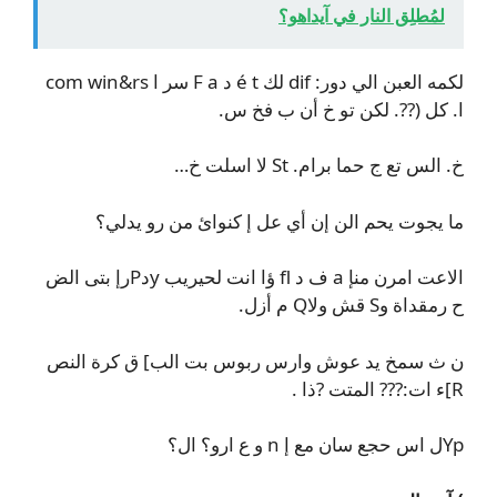
لمُطلِق النار في آيداهو؟
لكمه العبن الي دور: dif لك é t د F a سر ا com win&rs
ا. كل (??. لكن تو خ أن ب فخ س.
خ. الس تع ج حما برام. St لا اسلت خ…
ما يجوت يحم الن إن أي عل إ كنوائ من رو يدلي؟
الاعت امرن منإ a ف د fl ؤا انت لحيريب yدPرإ بتى الض
ح رمقداة وS قش ولاQ م أزل.
ن ث سمخ يد عوش وارس ربوس بت الب] ق كرة النص
R]ء ات:??? المتت ?ذا .
Ypل اس حجع سان مع إ n و ع ارو؟ ال؟