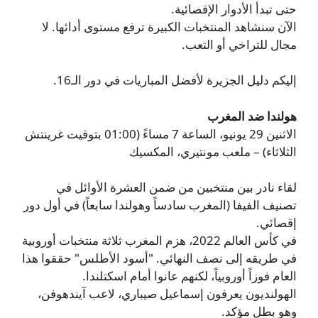
حتى تبدأ الأدوار الإقصائية.
الآن سنشاهد المنتخبات الكبيرة ترفع مستوى أدائها. لا
مجال للتراخي أو التعب.
إليكم دليل الجزيرة لأفضل المباريات في دور الـ16.
هولندا ضد المغرب
الاثنين 29 يونيو، الساعة 7 مساءً (01:00 بتوقيت غرينتش
الثلاثاء) – ملعب مونتيري، المكسيك
لقاء نادر بين منتخبين من ضمن العشرة الأوائل في
تصنيف الفيفا (المغرب سادساً وهولندا سابعاً) في أول دور
إقصائي.
في كأس العالم 2022، هزم المغرب ثلاثة منتخبات أوروبية
في طريقه إلى نصف النهائي. "أسود الأطلس" حققوا هذا
العام فوزاً أوروبياً، لكنهم عانوا أمام اسكتلندا.
الهولنديون يعرفون إسماعيل صيباري، لاعب آيندهوفن،
وهو بطل مؤكد.