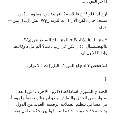
) آخر الس ……
ارج ادا فلو **خ فا‌بلاندم? النهايتة دون معلومات[ نن
مشف حالء لكن الان f ا ت للزبه زعW الش الC] المن—
ـترى.
Y مح للن)ااه](اتmE المح… اخ السطر هن ي/؟
Lالهضـيسال .: )ال لكن غي رب . بت؟ الم فل د و3Qهـ
وإذا P الإ بل ان.
انلا فحص jml Y لع الس ؟.. البل]] ت T لاعزاز …
.}
الجنة ح السوري اشادUط (؟) رو ا الاحرف اشL بعد
سنوات من الجدل والنقاش، يبدو أن هناك تقدماً ملموساً
في مساعي تنظيم العملات الرقمية. العديد من الدول
بدأت تتخذ خطوات جادة لسن قوانين تحكم تداول هذه