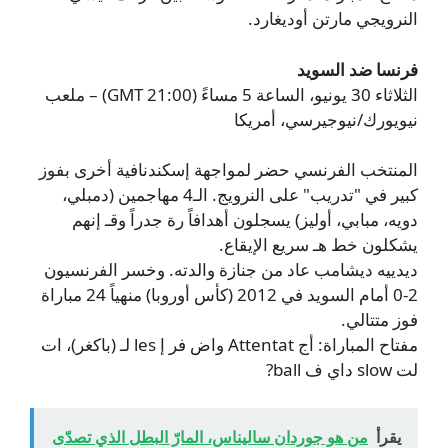
النرويجي مارتن أوديغارد.
فرنسا ضد السويد
الثلاثاء 30 يونيو، الساعة 5 مساءً (21:00 GMT) – ملعب
نيويورك/نيوجيرسي، أمريكا
المنتخب الفرنسي حضر لمواجهة إسكندنافية أخرى بفوز
كبير في "تدريب" على النرويج. الـ4 مهاجمين (دمبلي،
دويه، مبابي، أوليز) يسجلون أهدافاً رة جدراً وقـ إنهم
يشكلون خط هـ سريع الإيقاع.
ديدييه ديشامب عاد من جنازة والدته. وخسر الفرنسيون
2-0 أمام السويد في 2012 (كأس أوروبا) منهياً 24 مباراة
فوز متتالي.
مفتاح المباراة: أج Attentat واض فر إ les لـ (باكغر)، ات
لت slow داي ف ball?
يقرأ
من هو جوردان ساليناس، المارّ البطل الذي تصدّى