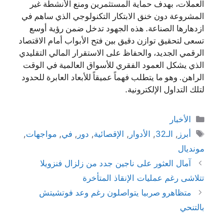
العملات، بهدف حماية المستثمرين ومنع الأنشطة غير
المشروعة دون خنق الابتكار التكنولوجي الذي ساهم في
ازدهارها الصناعة. هذه الجهود تدخل ضمن رؤية أوسع
تسعى لتحقيق توازن دقيق بين فتح الأبواب أمام الاقتصاد
الرقمي الجديد، والحفاظ على الاستقرار المالي التقليدي
الذي يشكل العمود الفقري للأسواق العالمية في الوقت
الراهن. وهو ما يتطلب فهماً عميقاً للأبعاد العابرة للحدود
لتلك التداول الإلكترونية.
التصنيفات
الأخبار
الوسوم
أبرز
,
الـ32
,
الأدوار
,
الإقصائية
,
دور
,
في
,
مواجهات
,
مونديال
آمال العثور على ناجين جدد من زلزال فنزويلا
تتلاشى رغم عمليات الإنقاذ المتأخرة
متظاهرو صربيا يتواصلون رغم وعد فوتشيتش
بالتنحي