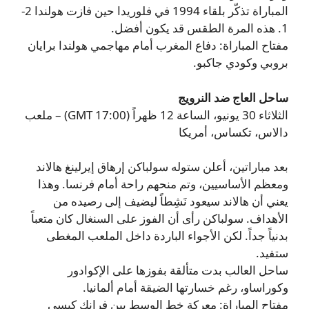
المباراة تذكّر بلقاء 1994 في فلوريدا حين فازت هولندا 2-
1. هذه المرة الطقس قد يكون أفضل.
مفتاح المباراة: دفاع المغرب أمام مهاجمي هولندا برايان
بروبي وكودي جاكبو.
ساحل العاج ضد النرويج
الثلاثاء 30 يونيو، الساعة 12 ظهراً (17:00 GMT) – ملعب
دالاس، تكساس، أمريكا
بعد مباراتين، أعلن ستوله سولباكن إرهاق إيرلينغ هالاند
ومعظم الأساسيين، وتم منحهم راحة أمام فرنسا. وهذا
يعني أن هالاند سيعود نَشِطاً ليضيف إلى رصيده من
الأهداف. سولباكن رأى أن الفوز على السنغال كان متعباً
بدنياً جداً. لكن الأجواء الباردة داخل الملعب المغطى
ستفيد.
ساحل العالب بدت متألقة بفوزها على الإكوادور
وكوراساو، رغم خسارتها الضيقة أمام ألمانيا.
مفتاح المباراة: معركة خط الوسط بين فرانك كيسي