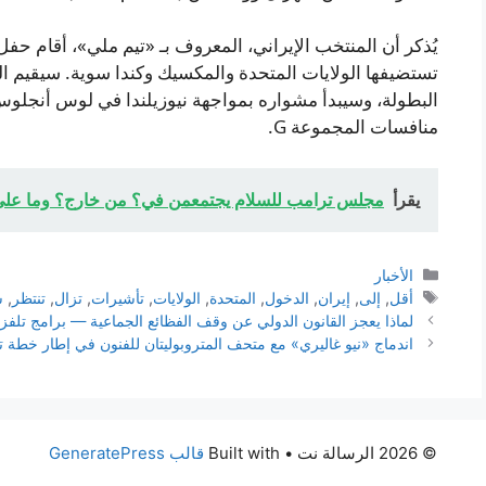
يُذكر أن المنتخب الإيراني، المعروف بـ «تيم ملي»، أقام حف
تستضيفها الولايات المتحدة والمكسيك وكندا سوية. سيقيم الم
منافسات المجموعة G.
يقرأ
مجلس ترامب للسلام يجتمعمن في؟ من خارج؟ وما على 
التصنيفات
الأخبار
الوسوم
أقل
,
إلى
,
إيران
,
الدخول
,
المتحدة
,
الولايات
,
تأشيرات
,
تزال
,
تنتظر
,
ش
لماذا يعجز القانون الدولي عن وقف الفظائع الجماعية — برامج تلفزي
اندماج «نيو غاليري» مع متحف المتروبوليتان للفنون في إطار خطة 
© 2026 الرسالة نت
• Built with
قالب GeneratePress