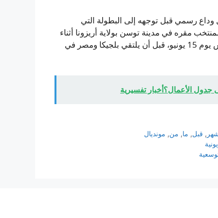
ل وداع رسمي قبل توجهه إلى البطولة التي
نتخب مقره في مدينة توسن بولاية أريزونا أثناء
البطولة، وسيبدأ مشواره بمواجهة نيوزيلندا في لوس أنجلوس يوم 15 يونيو، قبل أن يلتقي بلجيكا ومصر في
جدول الأعمال؟أخبار تفسيرية
هر
,
قبل
,
ما
,
من
,
مونديال
ونية
توسعية