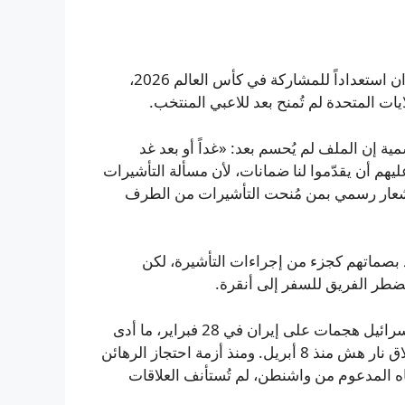
رغم حفل الوداع الرسمي الذي أقيم يوم الأربعاء لمنتخب إيران استعداداً للمشاركة في كأس العالم 2026،
ات المتحدة لم تُمنح بعد للاعبي المنتخب.
مية إن الملف لم يُحسم بعد: «غداً أو بعد غد
عليهم أن يقدّموا لنا ضمانات، لأن مسألة التأشيرات
ي إشعار رسمي بمن مُنحت التأشيرات من الطرف
خذ بصماتهم كجزء من إجراءات التأشيرة، لكن
 يضطر الفريق للسفر إلى أنقرة.
الخلفية الأمنية والسياسية معقّدة: شنت الولايات المتحدة وإسرائيل هجمات على إيران في 28 فبراير، ما أدى
إلى اتساع رقعة الصراع عبر الخليج، في حين يسود وقف إطلاق نار هش منذ 8 أبريل. ومنذ أزمة احتجاز الرهائن
اه المدعوم من واشنطن، لم تُستأنف العلاقات