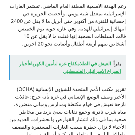
رغم الهدنة الاسمية المعلنة العام الماضي، تستمر الغارات
الإسرائيلية بمعدل شبه يومي. وأحصت الجزيرة في
إحصائية للفترة من أكتوبر حتى أبريل ما لا يقل عن 2400
انتهاك إسرائيلي للهدنة. وفي غارة جوية يوم الخميس
قالت السلطات الصحية إنها قتلت ما لا يقل عن 10
أشخاص بينهم أربعة أطفال وأصابت نحو 20 آخرين.
يقرأ
العيش في الظلامكفاح غزة لتأمين الكهرباءأخبار
الصراع الإسرائيلي الفلسطيني
تقرير مكتب الأمم المتحدة للشؤون الإنسانية (OCHA)
الأخير وصف الوضع الإنساني في غزة بأنه حرج: عائلات
نازحة تعيش في خيام مكتظة ومدارس ومباني متضررة،
مياه شرب نادرة، وجمع نفايات سيئ يزيد من مخاطر
صحية بما في ذلك انتشار القوارض والحشرات. العديد من
الأحياء لا تزال خطرة بسبب الغارات المستمرة والقصف
وإطلاق النار في المناطق السكنية أو بالقرب منها.