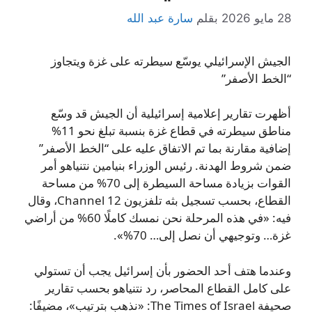
28 مايو 2026
بقلم
سارة عبد الله
الجيش الإسرائيلي يوسّع سيطرته على غزة ويتجاوز
“الخط الأصفر”
أظهرت تقارير إعلامية إسرائيلية أن الجيش قد وسّع
مناطق سيطرته في قطاع غزة بنسبة تبلغ نحو 11%
إضافية مقارنة بما تم الاتفاق عليه على “الخط الأصفر”
ضمن شروط الهدنة. رئيس الوزراء بنيامين نتنياهو أمر
القوات بزيادة مساحة السيطرة إلى 70% من مساحة
القطاع، بحسب تسجيل بثه تلفزيون Channel 12، وقال
فيه: «في هذه المرحلة نحن نمسك كاملًا 60% من أراضي
غزة… وتوجيهي أن نصل إلى… 70%».
وعندما هتف أحد الحضور بأن إسرائيل يجب أن تستولي
على كامل القطاع المحاصر، رد نتنياهو بحسب تقارير
صحيفة The Times of Israel: «نذهب بترتيب»، مضيفًا: