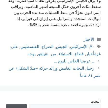
ولا يزال الجيش الإسرائيلي يفرض نظامًا أمنيًا صارمًا، وقد
سقط مئات آخرون خلال السبعة أشهر الماضية. ويراقب
المراقبون تحوّلًا في نمط العمليات منذ بدء الحرب بين
الولايات المتحدة وإسرائيل على إيران في فبراير، إذ
ازدادت وتيرة قصف غزة بنسبة تقدر بـ 35%.
التصنيفات
الأخبار
الوسوم
٧٠
,
الإسرائيلي
,
الجيش
,
الصراع
,
الفلسطيني
,
على
,
غزةأخبار
,
قطاع
,
للاستيلاء
,
من
,
نتنياهو
,
يوجه
ــ عرضنا الخاص لليوم ــ
رحيل النحات الغامض ورائد حركة «ضدّ الشكل» عن
عمر ٨١ عاماً
البحث