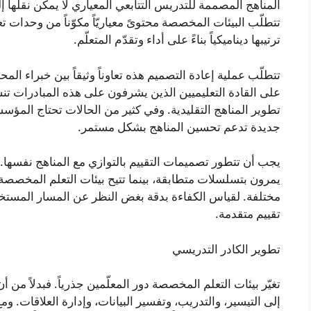
المناهج المصممة للتدريس التتابعي المعياري لا يمكن نقلها 
تتطلّب البيئات المخصصة محتوىً معياريّاً مكوّناً من وحدات ت
ترتيبها ديناميكياً بناءً على أداء وتقدّم المتعلّم.
تتطلّب عملية إعادة التصميم هذه تعاوناً وثيقاً بين خبراء الم
على القادة التعليميين الذين يشرفون على هذه المبادرات تنس
تطوير المناهج التقليدية. وفي كثير من الحالات تحتاج المؤ
جديدة تدعم تحسين المناهج بشكل مستمر.
يجب أن تتطور تصميمات التقييم بالتوازي مع المناهج نفسها. ف
يمرون بتسلسلات متطابقة، بينما تتيح بيئات التعلم المخصصة 
مختلفة. لقياس الكفاءة بدقة بغض النظر عن المسار المستخد
تقييم متقدمة.
تطوير الكادر التدريسي
تغيّر بيئات التعلم المخصصة دور المعلّمين جذرياً. فبدلاً من 
إلى التيسير، والتدريب، وتفسير البيانات، وإدارة العلاقات. وم