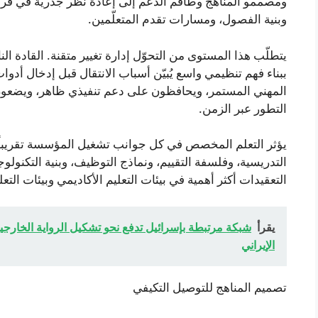
ومصممو المناهج وطاقم الدعم إلى إعادة نظر جذرية في فروض
وبنية الفصول، ومسارات تقدم المتعلّمين.
يتطلّب هذا المستوى من التحوّل إدارة تغيير متقنة. القادة 
ببناء فهم تنظيمي واسع يُبيّن أسباب الانتقال قبل إدخال أد
المهني المستمر، ويحافظون على دعم تنفيذي ظاهر، ويضعون آ
التطور عبر الزمن.
يؤثر التعلم المخصص في كل جوانب تشغيل المؤسسة تقريباً. فهو
التدريسية، وفلسفة التقييم، ونماذج التوظيف، وبنية التكنولوج
التعقيدات أكثر أهمية في بيئات التعليم الأكاديمي وبيئات ال
يقرأ
شبكة مرتبطة بإسرائيل تدفع نحو تشكيل الرواية الخارجية
الإيراني
تصميم المناهج للتوصيل التكيفي