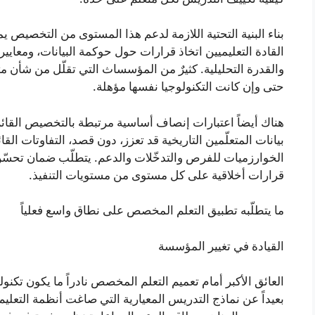
بناء البنية التحتية اللازمة لدعم هذا المستوى من التخصيص يمث
القادة التعليميين اتخاذ قرارات حول حوكمة البيانات، ومعايي
والقدرة التحليلية. كثيرٌ من المؤسساث التي تقلّل من شأن
حتى وإن كانت التكنولوجيا نفسها مؤهلة.
هناك أيضاً اعتبارات إنصاف أساسية مرتبطة بالتخصيص القائم ع
بيانات المتعلّمين التاريخية قد تعزز، دون قصد، التفاوتات القائ
الخوارزميات للفرص والتدخّلات والدعم. يتطلّب ضمان تحسّن ا
قرارات أخلاقية على كل مستوى من مستويات التنفيذ.
ما يتطلّبه تطبيق التعلم المخصص على نطاق واسع فعلياً
القيادة في تغيير المؤسسة
العائق الأكبر أمام تعميم التعلم المخصص نادراً ما يكون تكنول
بعيداً عن نماذج التدريس المعيارية التي صاغت أنظمة التعليم ل