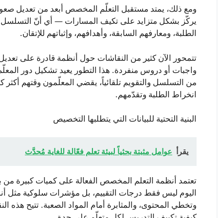
ومع ذلك، يمتد مستقبل التعلّم المخصص أبعد من تعديل صعوبة
يركّز بشكل متزايد على تكيف المسارات — أي أنّ التسلسل ال
الطلبة، ومعارفهم السابقة، وأهدافهم، وإثباتهم للإتقان.
تتمحور الآن كثير من النقاشات حول أنظمة قادرة على تعديل مس
واجبات أو دروس منفردة. هذا التطور يعيد تشكيل دور المعلّم
من التسلسل والتقويم تلقائياً، يقضي المعلّمون وقتهم أكثر
انخراط الطلبة وتقدّمهم.
البنية التحتية للبيانات التي يتطلبها التخصيص
يقرأ
عوامل مثبتة بحثياً لبيئة تعلم فعّالة للغاية مُحدَّث
تعتمد أنظمة التعلم المخصص الفعالة على كميات كبيرة من بيان
اليوم ليس فقط درجات التقييم، بل مؤشرات سلوكية مثل أنما
وتخطي المحتوى، والمثابرة أمام المواد الصعبة. تتيح هذه النقاط
كيفية تكييف التدريس لكل متعلّم على حدة.