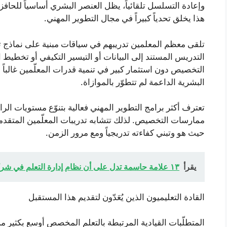
وإعادة التسلسل تلقائياً، يظل العنصر البشري أساسياً للحافز
هذا يخلق تحدياً كبيراً في مجال التطوير المهني.
تلقى معظم المعلمين تدريبهم في سياقات مبنية على نماذج تس
التدريس المستند إلى البيانات أو التيسير التكيفي أو تخطيط 
التخصيص دون استثمار كبير في تنمية قدرات المعلّمين غالباً م
البشرية الداعمة لم تتطوّر بالموازاة.
تعترف أكثر برامج التطوير المهني فعالية بتنوّع مستويات الرا
ممارسات التخصيص. لذلك تتشابه تدريبات المعلّمين المتقدم
حيث هو وتبني كفاءته تدريجياً ومع مرور الزمن.
يقرأ
١٣ علامة حاسمة تدل على أن نظام إدارة التعلم في شركتك لم يعد كافياً دليل عملي
القادة التعليميون الذين يُعَدّون لتقديم هذا المستقبل
المتطلّبات القيادية المرتبطة بالتعلم المخصص أوسع بكثير من