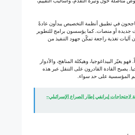
 متأصلة حول وتيرة التقدّم، وأساليب التقييم،
الناجحون في تطبيق أنظمة التخصيص يبدأون عادةً
وات جديدة أو منصات. كما يؤسسون برامج للتطوير
ليات تغذية راجعة تمكّن جهود التنفيذ من
 يغيّر البيداغوجيا، وهيكلة المناهج، والأدوار
يا. يصبح القادة القادرون على التنقل عبر هذه
تعلم المؤسسية على حد سواء.
 لاحتجاجات إيرانفي إطار الصراع الإسرائيلي–