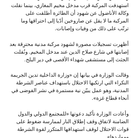
استهدفت المركبة قرب مدخل مخيم المغازي، بينما نقلت
وكالة الأناضول عن شهود أن الطائرة أطلقت على
المركبة ما لا يقل عن صاروخين أدّيا إلى احتراقها وما
ترتّب على ذلك من وفيات وإصابات.
أظهرت تسجيلات مصورة لشهود مركبة مدنية محترِقة بعد
إصابتها في شارع صلاح الدين عند مدخل المخيم. ونُقلت
الجثث إلى مستشفى شهداء الأقصى في دير البلح.
وقالت الوزارة في بيانها إن «وزارة الداخلية تدين الجريمة
النكراء التي ارتكبها الاحتلال باستهداف عناصر الشرطة
المدنية، وهو عمل يبيّن نية مستمرة في نشر الفوضى في
أنحاء قطاع غزة».
وأعادت الوزارة تأكيد دعوتها «للمجتمع الدولي والدول
الضامنة لاتفاق وقف إطلاق النار لممارسة ضغوط على
قوات الاحتلال لوقف استهدافها المتكرر لقوة الشرطة
ومواردها».