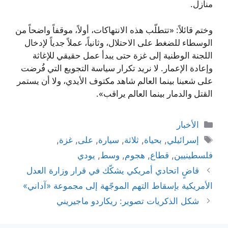
منازل.
وختم قائلاً: «تتطلّب هذه الانتهاكات، أولاً، موقفاً واضحاً من
الوسطاء للضغط على الاحتلال، وثانياً، عملاً جدياً لإدخال
اللجنة الوطنية إلى غزة حتى يبدأ عمل حقيقي للإغاثة
وإعادة الإعمار. لا نريد تكرار سياسة التجويع التي فُرضت
على شعبنا بينما العالم شاهد مكتوف الأيدي، ولا أن يستمر
القتل والدمار بينما العالم يراقب».
التصنيفات
الأخبار
الوسوم
إسرائيلي
,
بحياة
,
ثلاثة
,
سيارة
,
على
,
غزة
,
فلسطينيين
,
قطاع
,
هجوم
,
وسط
,
يودي
قاضٍ اتحادي أمريكي يشكّك في قرار وزارة العدل
الأمريكية بإسقاط التهم الموجّهة إلى مجموعة «آداني»
شكل الذكريات تصوير: ريكاردو ماجيريني