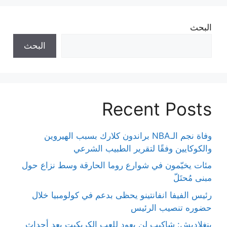
البحث
البحث
Recent Posts
وفاة نجم الـNBA براندون كلارك بسبب الهيروين
والكوكايين وفقًا لتقرير الطبيب الشرعي
مئات يخيّمون في شوارع روما الحارقة وسط نزاع حول
مبنى مُحتَلّ
رئيس الفيفا انفانتينو يحظى بدعم في كولومبيا خلال
حضوره تنصيب الرئيس
بنغلاديش: شاكيب لن يعود للعب الكريكيت بعد أحداث