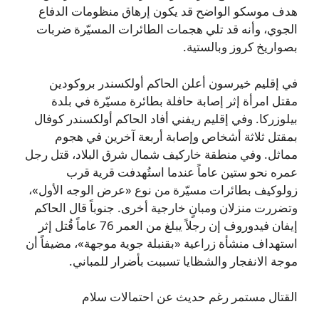
هدف موسكو الواضح قد يكون إرهاق منظومات الدفاع
الجوي، وأنه قد تلي هجمات الطائرات المسيّرة ضربات
بصواريخ كروز وبالستية.
في إقليم خيرسون أعلن الحاكم أولكسندر بروكودين
مقتل امرأة إثر إصابة حافلة بطائرة مسيّرة في بلدة
بيلوزركا. وفي إقليم ريفني أفاد الحاكم أولكسندر كوفال
بمقتل ثلاثة أشخاص وإصابة أربعة آخرين في هجوم
مماثل. وفي منطقة خاركيف شمال شرق البلاد، قتل رجل
عمره نحو ستين عاماً عندما استُهدفت قرية قرب
زولوكيف بطائرات مسيّرة من نوع «عرض الوجه الأول»،
وتضررت منزلان ومبانٍ خارجية أخرى. جنوباً قال الحاكم
إيفان فيدوروف إن رجلاً يبلغ من العمر 76 عاماً قُتل إثر
استهداف منشأة زراعية «بقنبلة جوية موجهة»، مضيفاً أن
موجة الانفجار والشظايا تسببت بأضرار للمباني.
القتال مستمر رغم حديث عن احتمالات سلام