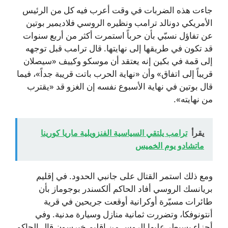
جاءت هذه الضربات في وقت أعرب فيه كل من الرئيس
الأمريكي دونالد ترامب ونظيره الروسي فلاديمير بوتين
عن تفاؤل نسبّي بأن حرباً استمرت أكثر من أربع سنوات
قد تكون في طريقها إلى نهايتها. قال ترامب قبل توجهه
إلى قمة في بكين إنه يعتقد أن موسكو وكييف «سيصلان
قريباً إلى اتفاق» وأن «نهاية الحرب باتت قريبة جداً»، فيما
قال بوتين في نهاية الأسبوع نفسه إن الغزو قد «يقترب
من نهايته».
يقرأ
ترامب يلتقي السياسية الفنزويلية ماريا كورينا
ماتشادو يوم الخميس
ومع ذلك استمر القتال على جانبي الحدود. في إقليم
بريانسك الروسي أفاد الحاكم ألكسندر بوجوماز بأن
طائرات مسيّرة أوكرانية أوقعت جريحين في قرية
أنتونوفكا، وتضررت ثمانية منازل وسيارة مدنية. وفي
أجزاء يسيطر عليها الروس من إقليم خيرسون قال الحاكم