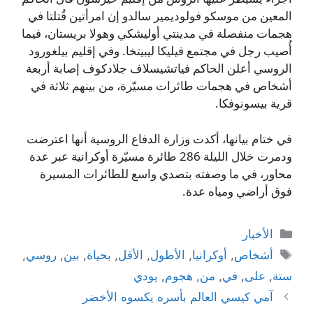
المعين من موسكو فولوديمير سالدو إن امرأتين قُتلتا في
هجمات منفصلة في مدينتي أوليشكي وهولا بريستان، فيما
أُصيب رجل في مجتمع فيليكا ليبيتخا. وفي إقليم بيلغورود
الروسي أعلن الحاكم فياتشيسلاف جلادكوف إصابة أربعة
أشخاص في هجمات طائرات مسيّرة، من بينهم ثلاثة في
قرية بيسونوفكا.
في ختام بيانها، أكدت وزارة الدفاع الروسية أنها اعترضت
ودمرت خلال الليلة 286 طائرة مسيّرة أوكرانية عبر عدة
محاور، في ما وصفته بتصدي واسع للطائرات المسيرة
فوق أراضي ومياه عدة.
التصنيفات
الأخبار
الوسوم
أشخاص
,
أوكرانيا
,
الأطول
,
الأقل
,
بحياة
,
بين
,
روسي
,
ستة
,
على
,
في
,
من
,
هجوم
,
يودي
آمي كيسي العالم بأسره يكسوه الأخضر