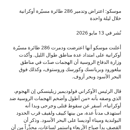
موسكو: اعتراض وتدمير 286 طائرة مسيّرة أوكرانية
خلال ليلة واحدة
نُشر في 13 مايو 2026
أعلنت موسكو أنها اعترضت ودمرت 286 طائرة مسيّرة
أوكرانية على امتداد عدة مناطق طوال الليل. وأكدت
وزارة الدفاع الروسية أن الهجمات صدّت في مناطق
بيلغورود وبريانسك وكورسك وروستوف، وكذلك فوق
البحر الأسود وبحر آزوف.
قال الرئيس الأوكراني فولوديمير زيلينسكي إن الهجوم،
الذي وصفه بأنه «من أطول وأضخم الهجمات الروسية ضد
أوكرانيا»، أسفر عن سقوط قتلى وجرحى وبدا أنه
استهدف مدناً عدة، من بينها كييف ولفيف قرب الحدود
البولندية وميناء أوديسا على البحر الأسود. وذكر أن
القصف بدأ صباح الأربعاء واستمر لساعات، محذِّراً من أن