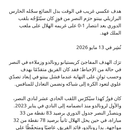
هدف عكسي غريب في الوقت بدل الضائع سجّله الحارس
البرازيلي بينتو حرَم النصر من فوزٍ كان سيُتَوِّجُه بلقب
الدوري بعد انتصار 1-0 على غريمه الهلال على ملعب
الملك فهد.
نُشِر في 13 مايو 2026
ترَك الهدف المفاجئ كريستيانو رونالدو وزملاءه في النصر
في حالة من الإحباط؛ فقد كان الفريق متقدّمًا بهدف
وحسب ثوانٍ على النهاية عندما فشل بينتو في إبعاد تصدّي
علوي لتعود الكرة إلى شباكه وتضمن التعادل للمنافس.
كان فوزٌ كهذا سيُكرّس اللقب الحادي عشر لنادي النصر،
والأول لرونالدو منذ انضمامه إلى النادي في يناير 2023.
ويتصدَّر النصر جدول الدوري برصيد 83 نقطة من 33
مباراة، في حين يحل الهلال ثانياً برصيد 78 نقطة من 32
مواجهة. بدا رونالدو، قائد الفريق، غاضبًا ومتحفّظًا على