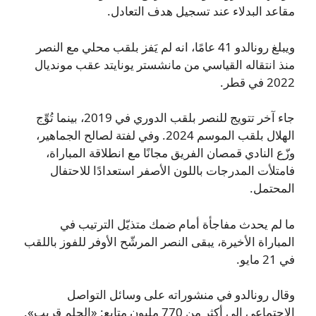
مقاعد البدلاء عند تسجيل هدف التعادل.
ويبلغ رونالدو 41 عامًا، انه لم يَفز بلقب محلي مع النصر
منذ انتقاله القياسي من مانشستر يونايتد عقب مونديال
2022 في قطر.
جاء آخر تتويج للنصر بلقب الدوري في 2019، بينما تُوِّج
الهلال بلقب الموسم 2024. وفي لفتة لصالح الجماهير،
وزّع النادي قمصان الفريق مجانًا مع انطلاقة المباراة،
فامتلأت المدرجات باللون الأصفر استعدادًا للاحتفال
المحتمل.
ما لم يحدث مفاجأة أمام ضمك متذيّل الترتيب في
المباراة الأخيرة، يبقى النصر المرشّح الأوفر للفوز باللقب
في 21 مايو.
وقال رونالدو في منشوراته على وسائل التواصل
الاجتماعي إلى أكثر من 770 مليون متابع: «الحلم قريب».