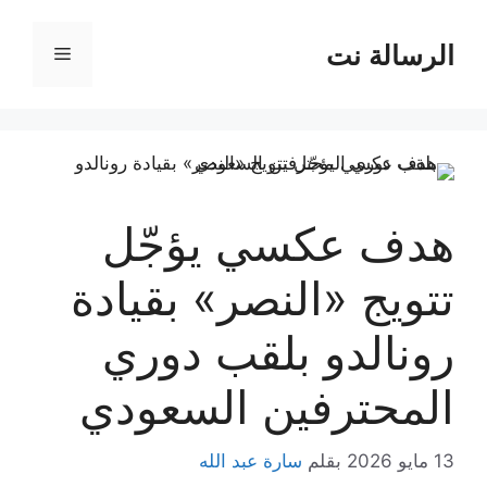
نتقل
لى
الرسالة نت
القائمة
لمحتوى
هدف عكسي يؤجّل
تتويج «النصر» بقيادة
رونالدو بلقب دوري
المحترفين السعودي
13 مايو 2026
بقلم
سارة عبد الله