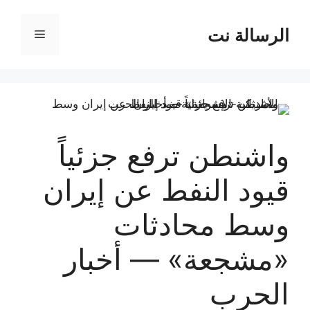
نتقل
لى
الرسالة نت
القائمة
لمحتوى
واشنطن ترفع جزئياً
قيود النفط عن إيران
وسط محادثات
«مشجعة» — أخبار
الحرب