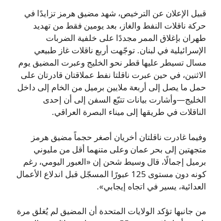
قبيل الإعلان عن الترخيص، شهد مضيق هرمز تزايدًا في
حركة ناقلات النفط والغاز، بعد يومين فقط من تهديد
طهران بإغلاق الممر مجددًا على خلفية الضربات
الإسرائيلية في لبنان. توجّهت أربع ناقلات غاز طبيعي
مسال تسيطر عليها قطر نحو الخليج وعبرت المضيق يوم
الاثنين، في حين عبرت ناقلتا نفط عملاقتان قادرتان على
حمل ما يصل إلى أربعة ملايين برميل من الخام إلى داخل
الخليج—وأشارت بيانات تتبّع السفن إلى أن إحدى
الناقلات في طريقها إلى ميناء البصرة العراقي.
وفيما غادرت ناقلتان أخريان أصغر حجماً مضيق هرمز
متجهتين إلى بحر عمان وعلى متنهما أقل من مليوني
برميل إجمالًا، قال وسيط شحن إن «العبور اليومي، رغم
كونه دون مستوى 125 عبورًا المسجّل قبل اندلاع الأعمال
العدائية، يسير في اتجاه إيجابي».
من جانبها تؤكد الولايات المتحدة أن المضيق لم يُغلق مرة