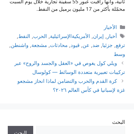
ثانية، وأنها راقبت عبور 55 سفينة تجارية خلال يوم السبت
محمّلة بأكثر من 17 مليون برميل من النفط.
التصنيفات
الأخبار
الوسوم
أخبار
,
إيران
,
الأمريكيةالإسرائيلية
,
الحرب
,
النفط
,
ترفع
,
جزئيا
,
ضد
,
عن
,
قيود
,
محادثات
,
مشجعة
,
واشنطن
,
وسط
ويلي كول يغوص في «العقل والجسد والروح» عبر
تركيبات تعبيرية متعددة الوسائط — كولوسال
كرة القدم والحرب والتضامن لماذا انحاز مشجعو
غزة لإسبانيا في كأس العالم ٢٠٢٦؟
البحث
البحث