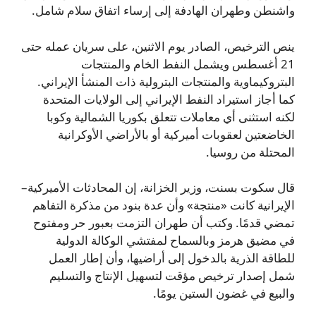
واشنطن وطهران الهادفة إلى إرساء اتفاق سلام شامل.
ينص الترخيص، الصادر يوم الاثنين، على سريان عمله حتى
21 أغسطس ويشمل النفط الخام والمنتجات
البتروكيماوية والمنتجات البترولية ذات المنشأ الإيراني.
كما أجاز استيراد النفط الإيراني إلى الولايات المتحدة
لكنه استثنى أي معاملات تتعلق بكوريا الشمالية وكوبا
الخاضعتين لعقوبات أميركية أو بالأراضي الأوكرانية
المحتلة من روسيا.
قال سكوت بسنت، وزير الخزانة، إن المحادثات الأميركية–
الإيرانية كانت «منتجة» وأن عدة بنود من مذكرة التفاهم
تمضي قدمًا. وكتب أن طهران التزمت بعبور حر ومفتوح
في مضيق هرمز وبالسماح لمفتشي الوكالة الدولية
للطاقة الذرية بالدخول إلى أراضيها، وأن إطار العمل
شمل إصدار ترخيص مؤقت لتسهيل الإنتاج والتسليم
والبيع في غضون الستين يومًا.