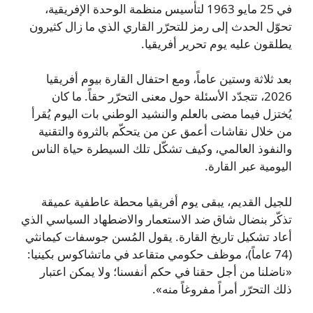
في 25 مايو 1963 لتأسيس منظمة الوحدة الإفريقية،
تحوّل الحدث إلى رمز للتحرّر القاري الذي ما زال كثيرون
يطلقون عليه يوم تحرير أفريقيا.
بعد ثلاثة وستين عاماً، ومع احتفال القارة بيوم أفريقيا
2026، تتجدّد الأسئلة حول معنى التحرّر حقاً. ما كان
يُختزل فيما مضى بالعلم والنشيد الوطني بات اليوم يُقرأ
من خلال نقاشات أعمق عن من يتحكّم بالثروة والتقنية
والنفوذ العالمي، وكيف تشكّل تلك السيطرة حياة الناس
اليومية عبر القارة.
للجيل القديم، يبقى يوم أفريقيا محطة عاطفية عميقة
تذكّر بنضال شاق ضد الاستعمار والاضطهاد السياسي الذي
أعاد تشكيل تاريخ القارة. يقول المُسن جوسفات كيمانثي
(74 عاماً)، موظف حكومي متقاعد في ماتشاكوس بكينيا:
«ناضلنا من أجل حقنا في حكم أنفسنا؛ ولا يمكن اعتبار
ذلك التحرّر أمراً مفروغاً منه».