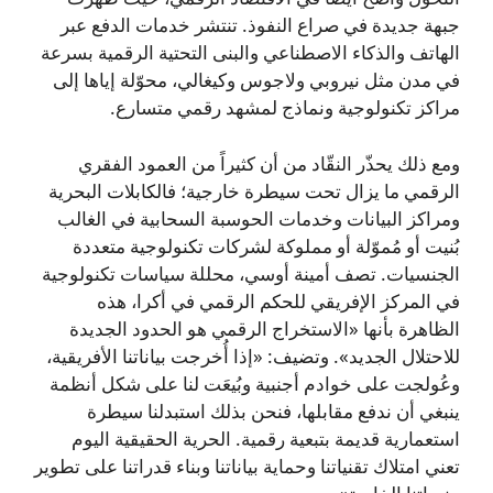
جبهة جديدة في صراع النفوذ. تنتشر خدمات الدفع عبر
الهاتف والذكاء الاصطناعي والبنى التحتية الرقمية بسرعة
في مدن مثل نيروبي ولاجوس وكيغالي، محوّلة إياها إلى
مراكز تكنولوجية ونماذج لمشهد رقمي متسارع.
ومع ذلك يحذّر النقّاد من أن كثيراً من العمود الفقري
الرقمي ما يزال تحت سيطرة خارجية؛ فالكابلات البحرية
ومراكز البيانات وخدمات الحوسبة السحابية في الغالب
بُنيت أو مُموّلة أو مملوكة لشركات تكنولوجية متعددة
الجنسيات. تصف أمينة أوسي، محللة سياسات تكنولوجية
في المركز الإفريقي للحكم الرقمي في أكرا، هذه
الظاهرة بأنها «الاستخراج الرقمي هو الحدود الجديدة
للاحتلال الجديد». وتضيف: «إذا أُخرجت بياناتنا الأفريقية،
وعُولجت على خوادم أجنبية وبُيعَت لنا على شكل أنظمة
ينبغي أن ندفع مقابلها، فنحن بذلك استبدلنا سيطرة
استعمارية قديمة بتبعية رقمية. الحرية الحقيقية اليوم
تعني امتلاك تقنياتنا وحماية بياناتنا وبناء قدراتنا على تطوير