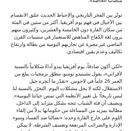
منصاتنا الخاصة».
توتّر بين الفخر التاريخي والإحباط الحديث عمّق الانقسام
بين الأجيال في فهم يوم أفريقيا. أكثر من ستين في المئة
من سكان القارة دون الخامسة والعشرين، وكثيرون منهم
يرون لغة الكفاح المناهض للاستعمار في ستينيات القرن
الماضي غير معبرة عن تجاربهم اليومية من بطالة وارتفاع
تكاليف وعدم يقين اقتصادي.
«لكي أكون صادقاً، يوم أفريقيا يبدو أداءً شكلانياً بالنسبة
لأقراني»، يقول تشينيدو نوسو، مطوّر برمجيات يبلغ من
العمر 26 عاماً في لاجوس. «نقدّر ما أنجزه جيل
الاستقلال، لكنه لا يحل مشكلات اليوم. التحرّر بالنسبة لنا
ليس تاريخاً؛ بل تغيير الأنظمة التي تمس حياتنا اليومية».
ويضيف أن فئة الشباب تتجه بشكل متزايد إلى الداخل،
مطالبة بمزيد من المساءلة من حكوماتها بدلاً من إلقاء
اللوم على خارج القارة وحده: «نضالنا ضد الفساد وسوء
الإدارة والضرائب المرتفعة وتعسف الشرطة. لا يمكن