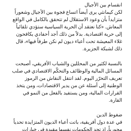
انقسام بين الأجيال
لكن كيمانثي يرى أيضاً اتساع فجوة بين الأجيال وشعوراً
متزايداً بأن وعود الاستقلال لم تتحقق بالكامل في الواقع
المعاش. «كنا نعتقد أن الحرية السياسية ستؤدي تلقائياً
إلى حرية اقتصادية. بدلاً من ذلك أجد أحفادي يكافحون
غلاء المعيشة تحت أعباء ديون لم نكن طرفاً فيها»، قال
ذلك لشبكة الجزيرة.
بالنسبة لكثير من المحللين والشباب الأفريقي، أصبحت
المسائل المالية والوظائف والتحكّم الاقتصادي في صلب
تعريف التحرّر اليوم. لقد انتقل النقاش من الرموز
الوطنية إلى أسئلة عن من يدير الاقتصادات، ومن يتخذ
القرارات المالية، ومن يستفيد بالفعل من النمو في
القارة.
ضغوط الدين
في عدة دول أفريقية، باتت أعباء الديون المتزايدة تحدياً
محورياً، إذ تجد الحكومات نفسها مقيدة في خيارات