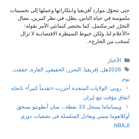
حتى تتحوّل موارد أفريقيا وابتكاراتها وعملها إلى تحسينات
ملموسة في حياة الناس، يظل، في نظر كثيرين، نضال
التحرّر غير مكتمل. كما يختصر كيمانثي الأمر بقوله:
«الأعلام لنا، ولكن خيوط السيطرة الاقتصادية لا تزال
تُسحَب من الخارج».
التصنيفات
الأخبار
الوسوم
2026هل
,
إفريقيا
,
التحرر
,
الحقيقي
,
القارة
,
حققت
,
يوم
روبي: الولايات المتحدة أحرزت «تقدماً كبيراً» باتجاه
اتفاق مؤقت مع إيران
ويمبانياما يسجل 33 نقطة… سان أنطونيو يسحق
أوكلاهوما سيتي ويعادل السلسلة في تصفيات دوري
الـNBA