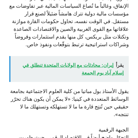
الإنفاق، وغالباً ما تُصاغ السياسات المالية عبر تفاوضات مع
مؤسسات مالية دولية تترك هامشاً ضئيلاً لصنع قرار
مستقل. في الوقت نفسه، تحاول حكومات القارة موازنة
علاقاتها مع القوى الغربية والصين والاقتصادات الصاعدة
وتكتلات مثل بريكس، كل منها يقدم استثمارات وقروضاً
وشراكات استراتيجية ترتبط بتوقّعات ونفوذ خاص.
يقرأ
إيران: محادثات مع الولايات المتحدة تنطلق في
إسلام آباد يوم الجمعة
يقول الأستاذ بول مباتيا من كلية العلوم الاجتماعية بجامعة
الوسائط المتعددة في كينيا: «لا يمكن أن يكون هناك تحرّر
حقيقي حين تُنتِج قارة ما ما لا تستهلكه وتستهلك ما لا
تنتجه».
الجبهة الرقمية
التحوّل واضح أيضاً في الاقتصاد الرقمي، حيث ظهرت