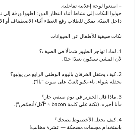
– اصنعوا لوحة إعلانية تفاعلية.
حولوا النكات إلى نشاط أثناء انتظار الدور: اطووا ورقة إلى 
داخل الطيّة. يمكن للطلاب رفع الغطاء أثناء الاصطفاف أو الانت
نكات صيفية للأطفال عن الحيوانات
1. لماذا تهاجر الطيور شمالًا في الصيف؟
لأن المشي سيكون بعيدًا جدًا.
2. كيف يحتفل الخرفان باليوم الوطني الرابع من يوليو؟
بحفلة شواء: باء-بكيو (لعبٌ على صوت “باا”).
3. ماذا قال الخنزير في يوم صيفي حار؟
«أنا أخبز»، (نكتة على كلمة bacon ≈ “آكل/أتحمّص”).
4. كيف تجعل الأخطبوط يضحك؟
باستخدام مجسات مضحكة — عشرة مخالب!