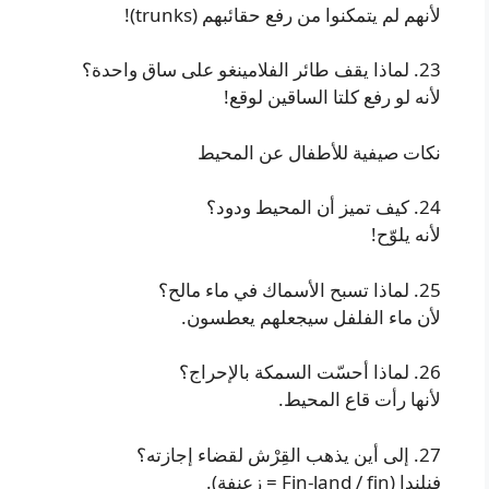
لأنهم لم يتمكنوا من رفع حقائبهم (trunks)!
23. لماذا يقف طائر الفلامينغو على ساق واحدة؟
لأنه لو رفع كلتا الساقين لوقع!
نكات صيفية للأطفال عن المحيط
24. كيف تميز أن المحيط ودود؟
لأنه يلوّح!
25. لماذا تسبح الأسماك في ماء مالح؟
لأن ماء الفلفل سيجعلهم يعطسون.
26. لماذا أحسّت السمكة بالإحراج؟
لأنها رأت قاع المحيط.
27. إلى أين يذهب القِرْش لقضاء إجازته؟
فنلندا (Fin-land / fin = زعنفة).