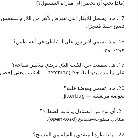
(ماذا يجب أن تحضر إلى مباراة البيسبول؟)
17. ماذا يحصل للأبقار التي تتعرض لأكثر من اللازم للشمس؟
تصبح حليبًا مُتبخِرًا.
18. ماذا تسمي لابرادور على الشاطئ في أغسطس؟
هوت دوج.
19. هل سمعت عن الكلب الذي يرتدي ملابس سباحة؟
على ما يبدو يبدو أنيقًا جدًا (fetching — تلاعب بمعنى إحضار وجذاب).
20. ماذا تسمي بعوضة قلقة؟
بعوضة مرتعشة — jitterbug.
21. أي نوع من الصنادل يرتديه الضفادع؟
صنادل مفتوحة-ضفادع (open-toad).
22. لماذا طرد المنقذون الفيلة من المسبح؟