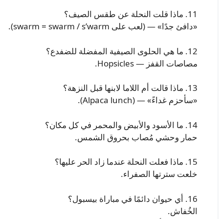
11. ماذا قلت النحلة عن طقس الصيف؟
«دافئ جدًا» — (لعب على swarm = swarm / s’warm).
12. ما هي الحلوى الصيفية المفضلة للضفدع؟
مصاصات القفز — Hopsicles.
13. ماذا قالت أم اللاما لابنها قبل النزهة؟
«سأحزم غداءً» — (Alpaca lunch).
14. ما الأسود والأبيض والمحمر في كل مكان؟
حمار وحشي مُصاب بحروق الشمس.
15. ماذا فعلت النحلة عندما زاد الحر عليها؟
خلعت سترتها الصفراء.
16. أي حيوان دائمًا في مباراة بيسبول؟
الخُفاش.