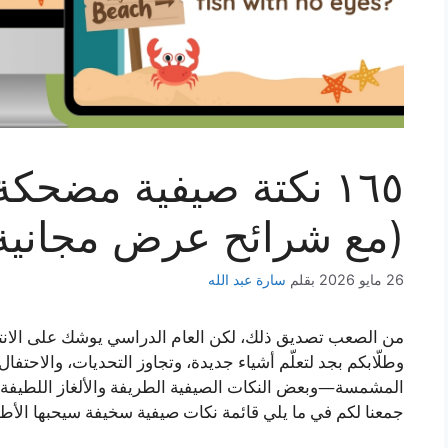
١٦٥ نكتة صيفية مضحكة
(مع شرائح عرض مجانية
26 مايو 2026
بقلم
سارة عبد الله
من الصعب تصديق ذلك، لكن العام الدراسي يوشك على الانته
وطلّابكم بجد لتعلّم أشياء جديدة، وتجاوز التحديات، والاحتفال
المشمسة—وبعض النكات الصيفية الطريفة والألغاز اللطيفة ال
جمعنا لكم في ما يلي قائمة نكات صيفية سخيفة سيحبها الأطف