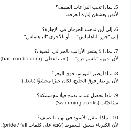
5. لماذا تحب اليراعات الصيف؟
لأنهن يعشقن إنارة الغرفة.
6. إلى أين تذهب الخرفان في الإجازة؟
إلى “جزر الباهاماس” — أو بالأحرى “الباهاماس”.
7. لماذا لا يشعر الأرانب بالحر في الصيف؟
لأن لديهم “بلسم فرو” — (لعب لفظي: hair-conditioning).
8. لماذا يطير النورس فوق البحر؟
لأن لو طار فوق الخلّيج، لكان خبزًا محشوًّا (بايغل)!
9. ماذا تحصل عندما تدمج فيلًا مع سمكة؟
سِبَاحيّات (Swimming trunks).
10. لماذا انتقل الأسود في نهاية الصيف؟
لأن الكبرياء يسبق السقوط (لافتة على كلمات pride / fall).