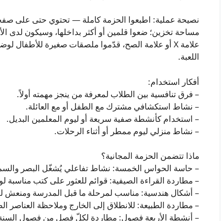
نصيحة عملية: اطبعوا الحزمة كاملة — تحتوي حتى على صفح
مساحة تخزين؛ ضعوا قلمين أو أكثر بداخلها، وسيكون لدى ا
علامة X أو علامة الصح، قدّموا ملصقات صغيرة للأطفال ل
اللعبة.
أفكار استخدام:
– فرق تنافسية بين الطلاب لمعرفة من ينجز مهمته أولاً.
– نشاط استكشافي مشترك مع الطفل أو مع العائلة.
– استخدام كأنشطة صفية سريعة أو ليوم المعلمين البديل.
– نشاط منزلي ليوم ممطر أو أثناء الرحلات.
ماذا تتضمن الحزمة المجانية؟
– حاسة الحواس الخمسة: نشاط تفاعلي يُشغّل البصر والسم
– مطاردة القراءة الصيفية: قوائم للعثور على كتب مناسبة 
– أشكال هندسية: مناسب لمرحلة ما قبل المدرسة ومنعش لل
– مطاردة الطبيعة: للانطلاق إلى الخارج وملاحظة العناصر الط
– أنشطة الأربعة فصول: مطاردة لكلّ فصل من فصول السنة