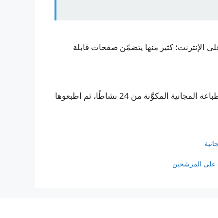
لى الإنترنت؛ كثير منها يتضمّن صفحات قابلة
املأوا النموذح الموجود على الصفحة للحصول على حزمة الطباعة المجانية المكوَّنة من 24 نشاطًا، ثم اطبعوها
انية
ف على المرشحين