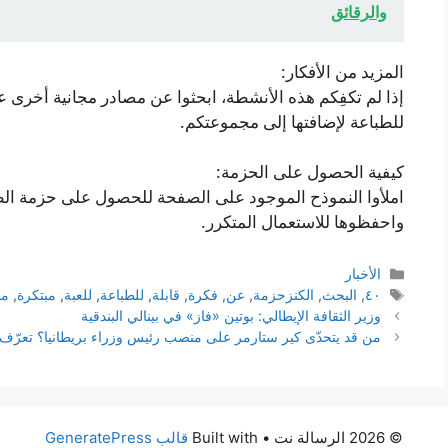
والرقائق
المزيد من الأفكار:
إذا لم تكفِكم هذه الأنشطة، ابحثوا عن مصادر مجانية أخرى ع
للطباعة لإضافتها إلى مجموعتكم.
كيفية الحصول على الحزمة:
واحفظوها للاستعمال المتكرر.
التصنيفات
الأخبار
الوسوم
٤٠
,
البحث
,
الكنزحزمة
,
عن
,
فكرة
,
قابلة
,
للطباعة
,
للعبة
,
مبتكرة
,
مج
وزير الثقافة الإيطالي: بوتين «فاز» في بينالي البندقية
من قد يتحدّى كير ستارمر على منصب رئيس وزراء بريطانيا؟ تعرّ
© 2026 الرسالة نت
• Built with
قالب GeneratePress