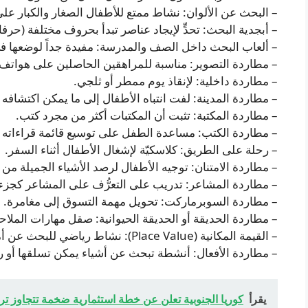
– البحث عن الألوان: نشاط ممتع للأطفال الصغار والكبار عل
– أبجدية البحث: تحدٍّ لإيجاد عناصر تبدأ بحروف مختلفة (حرفا X و Z قد يطلبان ابتكارًا)
– ألعاب البحث داخل الصف والمدرسة: مفيدة جداً لوضعها في 
– مطاردة التصوير: مناسبة للمراهقين الحاصلين على هواتف؛ و
– مطاردة داخلية: لإنقاذ يوم ممطر أو ثلجي.
– مطاردة المدينة: لفت انتباه الأطفال إلى ما يمكن اكتشافه 
– مطاردة المكتبة: تثبت أن المكتبات أكثر من مجرد كتب.
– مطاردة الكتب: مساعدة الطفل على توسيع قائمة قراءاته 
– رحلة على الطريق: كلاسكيّة لإشغال الأطفال أثناء السفر.
– مطاردة الامتنان: توجيه الأطفال لرصد الأشياء الجميلة من 
– مطاردة المشاعر: تدريب على التعرُّف على المشاعر كجزء م
– مطاردة السوبرماركت: تحويل مهمة التسوق إلى مغامرة.
– مطاردة الحديقة أو الحديقة الحيوانية: صقل مهارات الملاحظة
– القيمة المكانية (Place Value): نشاط رياضي للبحث عن أمثلة للأرقام في منازلها المختلفة.
– مطاردة الأفعال: أنشطة تبحث عن أشياء يمكن تسلقها أو رمي
يقرأ
كوريا الجنوبية تعلن عن خطة استثمارية ضخمة تتجاوز تر