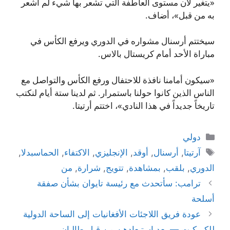
«يتغير لأن مستوى العاطفة التي تشعر بها شيء لم أشعر
به من قبل»، أضاف.
سيختتم أرسنال مشواره في الدوري ويرفع الكأس في
مباراة الأحد أمام كريستال بالاس.
«سيكون أمامنا نافذة للاحتفال ورفع الكأس والتواصل مع
الناس الذين كانوا حولنا باستمرار. ثم لدينا ستة أيام لنكتب
تاريخاً جديداً في هذا النادي»، اختتم أرتيتا.
التصنيفات
دولي
الوسوم
آرتيتا
,
أرسنال
,
أوقد
,
الإنجليزي
,
الاكتفاء
,
الحماسبدلا
,
الدوري
,
بلقب
,
بمشاهدة
,
تتويج
,
شرارة
,
من
ترامب: سأتحدث مع رئيسة تايوان بشأن صفقة
أسلحة
عودة فريق اللاجئات الأفغانيات إلى الساحة الدولية
للكريكيت — بعد استبعادهن من قبل طالبان