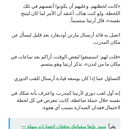
«كانت لحظتهم. وعليهم أن يكونوا أنفسهم في تلك
اللحظة. ولو كنت هناك، أعتقد أن الأمر لما كان لينتج
نفسه»، قال أرتيتا مبتسماً.
اتصل به قائد أرسنال مارتن أوديغارد بعد قليل ليسأل عن
مكان المدرب.
«قلت لهم: استمتعوا لبعض الوقت، أراكم بعد ساعات في
مكان ما من لندن»، تذكر أرتيتا وهو يبتسم.
التساؤل عما إذا كان بوسعه قيادة أرسنال للقب الدوري
إنه أول لقب دوري لأرتيتا كمدرب، واعترف بأنه شكك في
نفسه خلال حملة ضاغطة، كانت تتعرض في كل لحظة
لاحتمال فقدان الصدارة بسبب أي هفوة.
يقرأ
سينر وإيغا سفياتيك يحققان انتصارات سهلة —