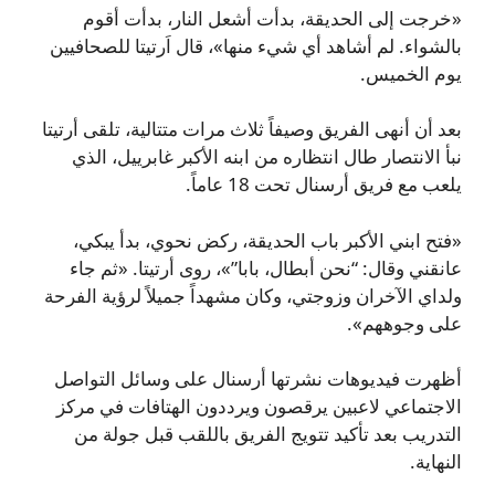
«خرجت إلى الحديقة، بدأت أشعل النار، بدأت أقوم
بالشواء. لم أشاهد أي شيء منها»، قال اَرتيتا للصحافيين
يوم الخميس.
بعد أن أنهى الفريق وصيفاً ثلاث مرات متتالية، تلقى أرتيتا
نبأ الانتصار طال انتظاره من ابنه الأكبر غابرييل، الذي
يلعب مع فريق أرسنال تحت 18 عاماً.
«فتح ابني الأكبر باب الحديقة، ركض نحوي، بدأ يبكي،
عانقني وقال: “نحن أبطال، بابا”»، روى أرتيتا. «ثم جاء
ولداي الآخران وزوجتي، وكان مشهداً جميلاً لرؤية الفرحة
على وجوههم».
أظهرت فيديوهات نشرتها أرسنال على وسائل التواصل
الاجتماعي لاعبين يرقصون ويرددون الهتافات في مركز
التدريب بعد تأكيد تتويج الفريق باللقب قبل جولة من
النهاية.