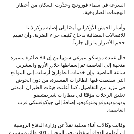
السرعة في سماء فورونيج وحذّرت السكان من أخطار
الهجمات الصاروخية.
وأشار الجيش الأوكراني أيضًا إلى إصابة مركز دُبنا
للاتصالات الفضائية بدخان كثيف جراء الضربة، وأن تقييم
حجم الأضرار ما زال جارياً.
قال عمدة موسكو سيرغي سوبيانين إن 84 طائرة مسيرة
متجهة إلى العاصمة تم إسقاطها خلال الأربع والعشرين
ساعة الماضية، وإن خدمات الطوارئ أُرسلت إلى المواقع
التي سقطت فيها الطائرات المسيرة، من دون الخوض
في مزيد من التفاصيل. كما أعلنت هيئات الطيران المدني
تعليق الرحلات مؤقتًا في مطارات شيريمتييفو
ودوموديدوفو وفنوكوفو، إضافةً إلى جوكوفسكي قرب
العاصمة.
وقالت وكالات أنباء محلية نقلاً عن وزارة الدفاع الروسية
إن أنظمة الدفاع أسقطت في المجمل 301 طائرة مسيرة