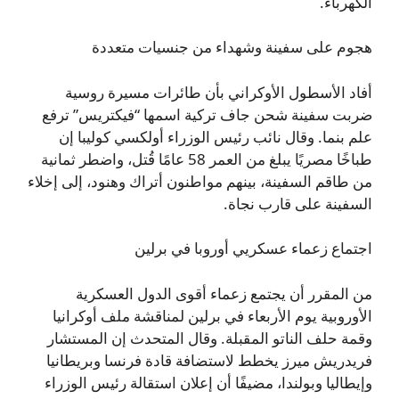
الكهرباء.
هجوم على سفينة وشهداء من جنسيات متعددة
أفاد الأسطول الأوكراني بأن طائرات مسيرة روسية
ضربت سفينة شحن جاف تركية اسمها “فيكتريس” ترفع
علم بنما. وقال نائب رئيس الوزراء أولكسي كوليبا إن
طباخًا مصريًا يبلغ من العمر 58 عامًا قُتل، واضطر ثمانية
من طاقم السفينة، بينهم مواطنون أتراك وهنود، إلى إخلاء
السفينة على قارب نجاة.
اجتماع زعماء عسكريي أوروبا في برلين
من المقرر أن يجتمع زعماء أقوى الدول العسكرية
الأوروبية يوم الأربعاء في برلين لمناقشة ملف أوكرانيا
وقمة حلف الناتو المقبلة. وقال المتحدث إن المستشار
فريدريش ميرز يخطط لاستضافة قادة فرنسا وبريطانيا
وإيطاليا وبولندا، مضيفًا أن إعلان استقالة رئيس الوزراء