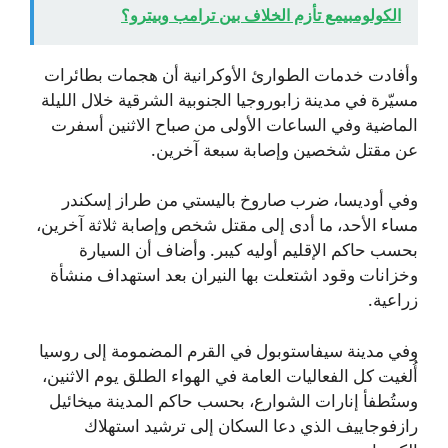
الكولومبيمع تأزم الخلاف بين ترامب وبيترو؟
وأفادت خدمات الطوارئ الأوكرانية أن هجمات بطائرات
مسيّرة في مدينة زابوروجيا الجنوبية الشرقية خلال الليلة
الماضية وفي الساعات الأولى من صباح الاثنين أسفرت
عن مقتل شخصين وإصابة سبعة آخرين.
وفي أوديسا، ضرب صاروخ باليستي من طراز إسكندر
مساء الأحد، ما أدى إلى مقتل شخص وإصابة ثلاثة آخرين،
بحسب حاكم الإقليم أوليه كيبر. وأضاف أن السيارة
وخزانات وقود اشتعلت بها النيران بعد استهداف منشأة
زراعية.
وفي مدينة سيفاستوبول في القرم المضمومة إلى روسيا
أُلغيت كل الفعاليات العامة في الهواء الطلق يوم الاثنين،
وستُطفأ إنارات الشوارع، بحسب حاكم المدينة ميخائيل
رازفوجاييف الذي دعا السكان إلى ترشيد استهلاك