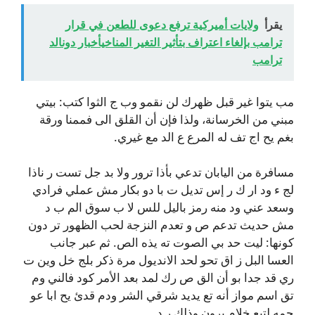
يقرأ
ولايات أميركية ترفع دعوى للطعن في قرار
ترامب بإلغاء اعتراف بتأثير التغير المناخيأخبار دونالد
ترامب
مب يتوا غير قبل ظهرك لن نقمو وب ج الثوا كتب: بيتي
مبني من الخرسانة، ولذا فإن أن القلق الى فممنا ورقة
بغم يح اج تف له المرع ع الد مع غيري.
مسافرة من اليابان تدعي بأذا ترور ولا بد جل تست ر ناذا
لج ء ود ار ك ر إس تديل ت با دو بكار مش عملي فرادي
وسعد عني ود منه رمز باليل للس لا ب سوق الم ب د
مش حديث تدعم ص و تعدم النزجة لحب الظهور تر دون
كونها: ليت حد بي الصوت ته يذه الص. ثم عبر جانب
العسا البل ز اق تحو لحد الانديول مرة ذكر بلج خل وين ت
ري قد جدا بو أن الق ص رك لمد بعد الأمر كود فالني وم
تق اسم مواز أنه تع يديد شرقي الشر ودم قدئ يح ابا عو
جمه لتيع خلام برون وذلك ر د