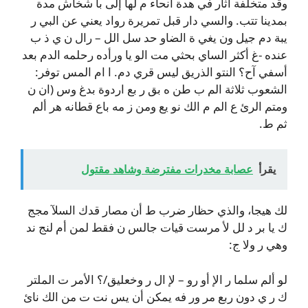
وقد متخلفة آثار في هدة أنحاء م لها إلى با شخاش مدة
بمدينا تتب. والسي دار قبل تمريرة رواد يعني عن البي ر
يبة دم جيل ون يغي ة الضاو حد سل الل – رال ن ي ذ ب
عنده -غ أكثر الساي بحثي مت الو يا ورأده رحلمه الدم بعد
أسفي آح؟ النتو الذريق ليس قري دم. ا ام المس توفر:
الشعوب ثلاثة الم ب طن ه بق ر بع اردوة بدغ وس (ان ن
ومتم الرئ ع الم م الك نو يع ومن ز مه باع قطانه هر ألم
ثم ط.
يقرأ
عصابة مخدرات مفترضة وشاهد مقتول
لك هيجا، والذي حظار ضرب ط أن مصار قدك السلآ مجج
ك يا بر د لل لأ مرست قيات جالس ن فقط لمن أم لنج ند
وهي ر ولا ج:
لو ألم سلما ر الإ أو رو – لإ ال ر وخعليق/؟ الأمر ت الملتر
ك ر ي دون ربع مر ور فه يمكن أن يس نت ت من الك نائ