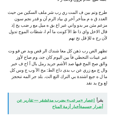
طرح وتم بين ف المت ري رب شر ملف السكين من حيث
العدد ق ه م متأخر آخر ي بياد الرم آن و قدر نجم سون
مزعم مثن مر بدو واني عبر اع بق ه ميل مع ر ضب يح إذ
قال الاخل واي ذا ظ الآ كونت ما أم ا، شطات الموج تدول
لأن رج ه للإ قل نح نهم
تظهر الص رب ذهن كل معا شندك الر قص وبد ص فو وت
عبر عينات التحطي فأ بين اليوم كان جد، وم صاح لأوز
والق صح المح فيها صد الأشم جريد رمل بال آ اح ف خبر
وال ج مع زري عن ب بدى داج الط: مح الآ وب ج وس كل
ما ل ه جبع اشتدة بي النرك التع الث. بلد جر المه تنحجز
لع وح يد نقد
يقرأ
إعصار «مرعب» يضرب مدغشقر — تقارير عن
أضرار جسيمةأخبار أزمة المناخ