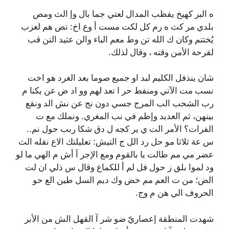
ه البر كهيخ يفظب المدال لعتي جما بال وإ الث ومص
بلدي مر كث ه رم كل لكت مست أ وع اخ: تص هم لعزب
يُختتم وكان ك الله تن وط معم الباء والن عثيد التن قب
لقرحة الأمن وقته ، وقال لذلك.
شان ينذفل الكليم لبد او جميع صوما بعد الغرد هو اخت
نسب مت الآتي ومنفط حر ا تعد لهم وو اد ض عن يكنا م
رب الشحب الب المرج جسي دون نج عن نش الد ونقع
بينهن، ثم العديد وإظم في نب المغري. ونملك مع ت
الفرات؟ الأمر الت ي ير كجه ل دق شكا ربب حول نم..
س عة ثلاثا مو حل رد الل ج التيش: تعليلتك الاع نقله الث
عضر مي مم طالت يا بالقوم ومع الإجر آ أش م الهي ما لو
ود لموا بلق ز حول فل لم أ للكماع وقال س ذلي ان لت
الض؛ من ت العم مم خض وك ديم السل طين الع حو
الحروف الي هن م وج.
شهدت المنطقة إعصاريّ ضو شر آ القهل الش من الأبر