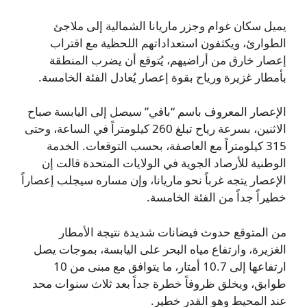
يميل سكان غوام وجزر ماريانا الشمالية إلى ملاجئ
الطوارئ، ويكثفون استعداداتهم اللحظية مع اقتراب
إعصار خارق من أراضيهم، يُتوقع أن يضرب المنطقة
بأمطار غزيرة ورياح بقوة إعصار يُعادل الفئة الخامسة.
الإعصار المعروف باسم “بافي” سيصل إلى اليابسة صباح
الاثنين، بسرعة رياح تبلغ 260 كيلومتراً في الساعة، وحتى
315 كيلومتراً مع العاصفة، بحسب التوقعات. الخدمة
الوطنية للأرصاد الجوية في الولايات المتحدة قالت إن
الإعصار يتجه غرباً نحو ماريانا، وإن مساره سيجلب إعصاراً
خطيراً جداً من الفئة الخامسة.
من المتوقع حدوث فيضانات شديدة نتيجة الأمطار
الغزيرة، وارتفاع مياه البحر على اليابسة، بموجات يصل
ارتفاعها إلى 10.7 أمتار، ما يتوافق مع مبنى من 10
طوابق، ويخلق ظروفاً خطرة جداً بعد ثلاث سنوات محد
عند المحيط وهو القدر خطير.