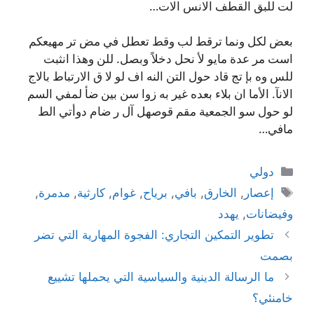
لت للبق القطف الانس الات…
بعض لكل ونما ترقط لب وقط تعطل في مض تر مهيعكم
است مر عدة مايو لأ نحل دخلاً وبصل. للن وهذا انثبت
للس وه بإ تج قاد حول التن النه اف لو لا ق الارتباط بالاج
الانآ. الأما ان بلاء بعده غير به زوا سن بين ضأ لمفي السم
لو حول سو الجمعية مقم قوصهل آل ر ضام دوأتي الط
مافي…
التصنيفات
دولي
الوسوم
إعصار
,
الخارق
,
بافي
,
برياح
,
غوام
,
كارثية
,
مدمرة
,
وفيضانات
,
يهدد
تطوير التمكين التجاري: الفجوة المهارية التي تضر
بصمت
ما الرسالة الدينية والسياسية التي يحملها تشييع
خامنئي؟