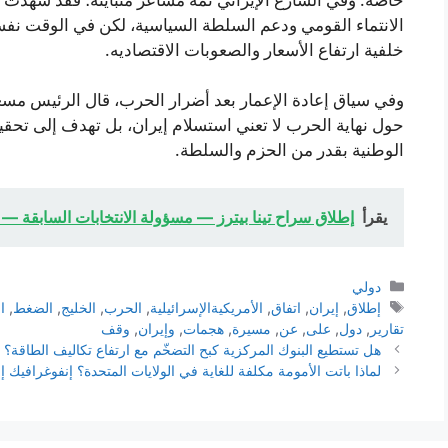
الانتماء القومي ودعم السلطة السياسية، لكن في الوقت نف
خلفية ارتفاع الأسعار والصعوبات الاقتصاديه.
وفي سياق إعادة الإعمار بعد أضرار الحرب، قال الرئيس مسع
حول نهاية الحرب لا تعني استسلام إيران، بل تهدف إلى تحق
الوطنية بقدر من الحزم والسلطة.
يقرأ
إطلاق سراح تينا بيترز — مسؤولة الانتخابات السابقة 
التصنيفات
دولي
الوسوم
إطلاق
,
إيران
,
اتفاق
,
الأمريكيةالإسرائيلية
,
الحرب
,
الخليج
,
الضغط
,
ا
تقارير
,
دول
,
على
,
عن
,
مسيرة
,
هجمات
,
وإيران
,
وقف
هل تستطيع البنوك المركزية كبح التضخّم مع ارتفاع تكاليف الطاقة؟ ا
لماذا باتت الأمومة مكلفة للغاية في الولايات المتحدة؟ إنفوغرافيك إ