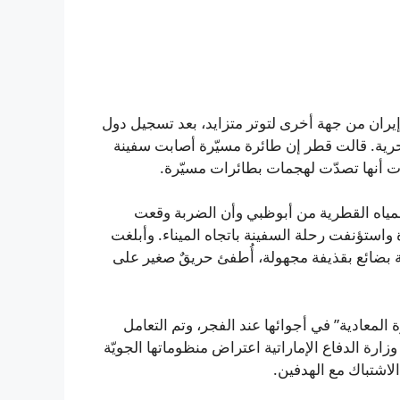
يران من جهة أخرى لتوتر متزايد، بعد تسجيل دول
ية. قالت قطر إن طائرة مسيّرة أصابت سفينة
ت أنها تصدّت لهجمات بطائرات مسيّرة.
لمياه القطرية من أبوظبي وأن الضربة وقعت
ستؤنفت رحلة السفينة باتجاه الميناء. وأبلغت
بريطانية (UKMTO) عن إصابة ناقلة بضائع بقذيفة مجهولة، أُطفئ حريقٌ صغير على
المعادية” في أجوائها عند الفجر، وتم التعامل
ارة الدفاع الإماراتية اعتراض منظوماتها الجويّة
لاشتباك مع الهدفين.