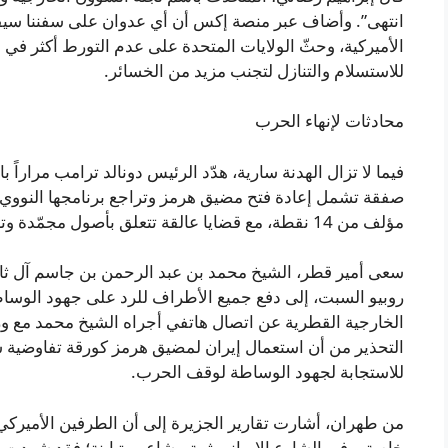
انتهى”. وأضاف عبر منصة إكس أن أي عدوان على سفننا سيق
الأميركية، وحثّ الولايات المتحدة على عدم التورط أكثر في 
للاستسلام والتنازل لتجنب مزيد من الخسائر.
محادثات لإنهاء الحرب
فيما لا تزال الهدنة سارية، هدّد الرئيس دونالد ترامب مراراً ب
صفقة تشمل إعادة فتح مضيق هرمز وتراجع برنامجها النووي
مؤلف من 14 نقطة، مع قضايا عالقة تتعلق بأصول مجمّدة وتعويضات حرب بين أبرز نقاط الخلاف.
سعى أمير قطر، الشيخ محمد بن عبد الرحمن بن جاسم آل ثاني
روبيو السبت، إلى دفع جميع الأطراف للرد على جهود الوساط
الخارجية القطرية عن اتصال هاتفي أجراه الشيخ محمد مع وز
التحذير من أن استعمال إيران لمضيق هرمز كورقة تفاوضية سي
للاستجابة لجهود الوساطة لوقف الحرب.
من طهران، أشارت تقارير الجزيرة إلى أن الطرفين الأميركي
خاصة. وفي الشارع الإيراني ثمة مشاعر متباينة؛ فقد شهدت ال