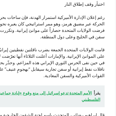
اختبأر وقف إطلاق النار
رغم إعلان الإدارة الأميركية استمرار الهدنة، فإن ساحات بح
الحركة عبر مضيق هرمز، وهو ممر استراتيجي كان يعبره نحو خ
فرضت الولايات المتحدة حصاراً على موانئ إيرانية. وتكررت 
سفن في الخليج وعلى دول المنطقة.
قامت الولايات المتحدة الجمعة بضرب ناقلتين نفطيتين إيران
على الموانئ الإيرانية. والإمارات أعلنت الثلاثاء أنها تعرّضت
في حين نفى الحرس الثوري الإيراني هذه المزاعم. وحذّر ب
ناقلات نفط إيرانية أو سفن تجارية سيقابل “بهجومٍ عنيف” عل
القوات الأميركية والسفن المعادية.
يقرأ
الأمم المتحدة تدعو إسرائيل إلى منع وقوع «إبادة جماعي
الفلسطيني
قال إبراهيم رضائي، المتحدث باسم لجنة الشؤون الخارجية وا