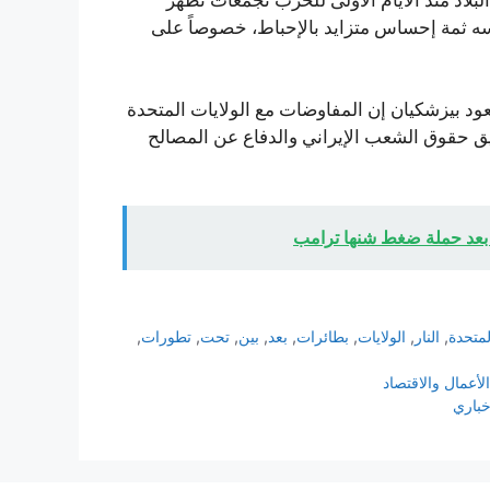
سه ثمة إحساس متزايد بالإحباط، خصوصاً على
ود بيزشكيان إن المفاوضات مع الولايات المتحدة
يق حقوق الشعب الإيراني والدفاع عن المصالح
— بعد حملة ضغط شنها ترامب
لمتحدة
,
النار
,
الولايات
,
بطائرات
,
بعد
,
بين
,
تحت
,
تطورات
,
لأعمال والاقتصاد
خباري