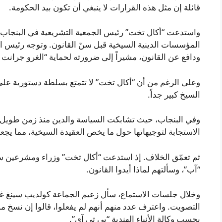
قائلة إن مثل هذه القرارات لا ينبغي أن تكون بيد الحكومة.
المؤسسات الدينية السيخية قبل سنّ القانون. وتوجه رئيس ال
ودافع عن القانون، مشيراً إلى ضرورته لحماية “الغرو جرانت
وعلى الرغم من أن “أكال تخت” لا تتمتع بسلطة دستورية على ا
السيخ كبير جداً.
وفي البنجاب، حيث تشابكت السياسة والدين منذ زمن طويل، 
الاستجابة لتوجيهاتها حول ما يخص العقيدة السيخية، مما يجع
ثم تعمّق الخلاف. إذ استدعت “أكال تخت” وزراء ومشرعين 
“آب”، وسألتهم لماذا أيدوا القانون.
وخلال جلسات الاستماع، سأل زعيم الجماعة كولديب سينغ غار
التصويت. واعترف عدد منهم أنهم لم يفعلوا، قالوا إن نسخ م
بحسب وكالة الأنباء الهندية “بي تي آي”.