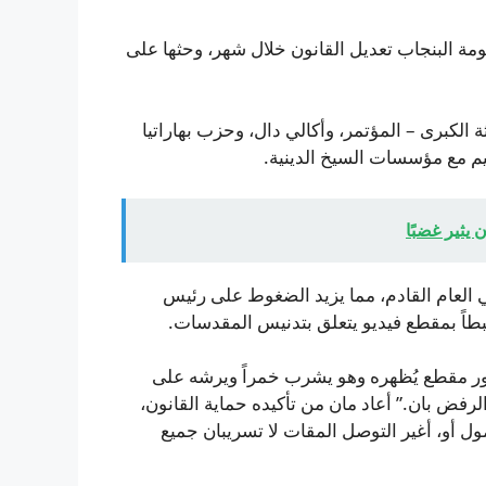
ومة البنجاب تعديل القانون خلال شهر، وحثها على
ثة الكبرى – المؤتمر، وأكالي دال، وحزب بهاراتيا
يم مع مؤسسات السيخ الدينية.
 يثير غضبًا
ي العام القادم، مما يزيد الضغوط على رئيس
رتبطاً بمقطع فيديو يتعلق بتدنيس المقدسات.
ور مقطع يُظهره وهو يشرب خمراً ويرشه على
سيخ المقدسين، وفق زعمهم. ولفet حامل والرفض بان.” أعاد مان من تأكيده حماية القانون،
مول أو، أغير التوصل المقات لا تسريبان جميع