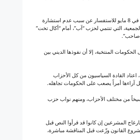
واستدعت “أكال تخت” رئيس الجمعية التشريعية في البنجاب في 8 مايو للاستفسار عن سبب عدم استشارة
جمعية، التي تنتمي لحزب “آب”، أمام “أكال تخت”
 صاحب”.
لحكومات المنتخبة، إلا أن نفوذها الديني بين
اعتاد القادة السياسيون من كل الأحزاب
ل آراءها أمراً يصعب على الحكومات تجاهله.
سيخاً من مختلف الأحزاب، ومنهم نواب حزب
غاج المشرعين إن كانوا قد قرأوا النص قبل
شروع القانون وزّعت قبل المناقشة مباشرة،