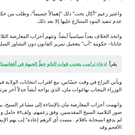
واعتبر زعيم “أكال تخت” ذلك “إهمالاً جسيماً”، وطلب من حك
عدم تنفيذ البنود المتنازَع عليها إلا بعد ذلك.
واتخذ الخلاف بعداً سياسياً أيضاً. وتتهم أحزاب المعارضة الثلا
جاناتا– حكومة “آب” بتعجيل تمرير القانون دون التشاور السل
يقرأ
ادعاء ترامب بتجنب قوات الناتو خطّ الجبهة في أفغانستان
ويأتي النزاع في وقت حسّاس، مع اقتراب انتخابات الولاية ف
الوزراء البنجاب بهاغوات مان، الذي يواجه أيضاً جدلاً آخر م
واتهمت أحزاب المعارضة مان بالإساءة إلى مشاعر السيخ، ب
صور التلاميذ ال
لم يدفع انسحابة باقلام . مست أي الرهم إعادة” لِب يهم الإي
الأفحم وقد