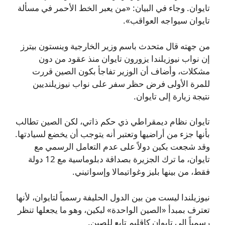
تايوان. وجاء في البيان: «من يعبر الخط الأحمر في مسألة
تايوان سيواجه العواقب».
من جهته قال متحدث باسم وزير الخارجية وينستون بيترز
إن نواب نيوزيلندا يزورون تايوان منذ عقود من دون
مشكلات، وأضاف أن الوزير تفاجأ بكون الصين قررت
للمرة الأولى فرض حظر سفر على نواب نيوزيلنديين
نتيجة زيارة إلى تايوان.
تايوان نظام ديمقراطي ذي حكم ذاتي، لكن الصين تطالب
بأنها جزء من أراضيها وتعتبر أنه يتوجب أن يخضع لسيادتها.
وقد شجعت بكين دولاً على عدم التعامل الرسمي مع
تايوان، ما ترك الجزيرة بصداقة دبلوماسية مع 12 دولة
فقط، من بينها بليز وغواتيمالا وإسواتيني.
نيوزيلندا ليست من بين الدول الحليفة رسمياً لتايوان، لأنها
تعترف بمبدأ «الصين الواحدة» لبكين، وهو ما يجعلها تنظر
رسمياً إلى تايوان كإقليم تابع للصين.