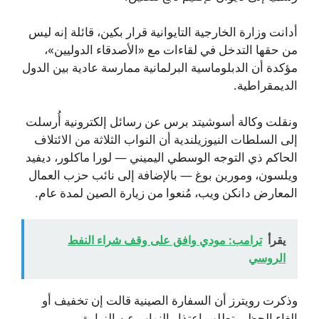
أدانت وزارة الخارجية التايوانية قرار بكين، قائلة إنه ليس
من حقها التدخل في لقاءات مع «الأصدقاء الدوليين»،
مؤكدة أن الدبلوماسية البرلمانية ممارسة عادية بين الدول
الديمقراطية.
ونقلت وكالة أسوشيتد برس عن رسائل إلكترونية أُرسلت
إلى السلطات النيوزيلندية أن النواب الثلاثة من الائتلاف
الحاكم ذي التوجه الوسطي اليميني — لورا ماكلور، ديفيد
ويلسون، ومورين بوغ — بالإضافة إلى نائب حزب العمال
المعارض دانكن ويب، مُنعوا من زيارة الصين لمدة عام.
يقرأ
ترامب: مودي وافق على وقف شراء النفط
الروسي
وذكرت رويترز أن السفارة الصينية قالت إن تخفيف أو
إلغاء الحظر يتطلب اعتذار النواب عن الزيارة.