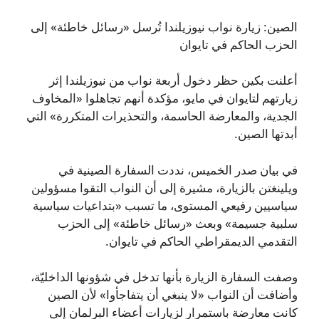
الصين: زيارة نواب نيوزيلندا تُرسل «رسائل خاطئة» إلى
الحزب الحاكم في تايوان
أعلنت بكين حظر دخول أربعة نواب من نيوزيلندا إثر
زيارتهم لتايوان في مايو، مؤكدة أنهم تجاهلوا «المخاوف
الجدية، والمعارضة الحاسمة، والتحذيرات المتكررة» التي
أبدتها الصين.
في بيان صدر الخميس، نددت السفارة الصينية في
ويلينغتن بالزيارة، مشيرة إلى أن النواب التقوا مسؤولين
سياسيين رفيعي المستوى، ما تسبب «بتداعيات سياسية
سلبية جسيمة» وبعث «رسائل خاطئة» إلى الحزب
التقدمي الديمقراطي الحاكم في تايوان.
وصفت السفارة الزيارة بأنها تدخل في شؤونها الداخليّة،
وأضافت أن النواب «لا ينبغي أن يتفاجأوا» لأن الصين
كانت معارضة باستمرار لزيارات أعضاء البرلمان إلى