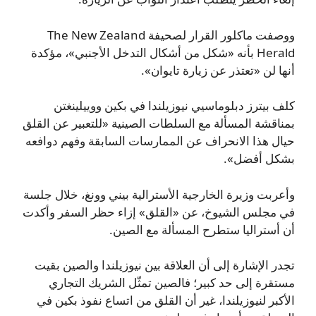
ووصفت ماكلور القرار لصحيفة The New Zealand
Herald بأنه «شكل من أشكال التدخل الأجنبي»، مؤكدة
أنها لن «تعتذر عن زيارة تايوان».
كلف بيترز دبلوماسيي نيوزيلندا في بكين ووييلينغتن
بمناقشة المسألة مع السلطات الصينية «للتعبير عن القلق
حيال هذا الانحراف عن الممارسات السابقة وفهم دوافعه
بشكل أفضل».
وأعربت وزيرة الخارجية الأسترالية بيني وونغ، خلال جلسة
في مجلس الشيوخ، عن «القلق» إزاء حظر السفر وأكدت
أن أستراليا ستطرح المسألة مع الصين.
تجدر الإشارة إلى أن العلاقة بين نيوزيلندا والصين بقيت
مستقرة إلى حد كبير؛ فالصين تمثّل الشريك التجاري
الأكبر لنيوزيلندا، غير أن القلق من اتساع نفوذ بكين في