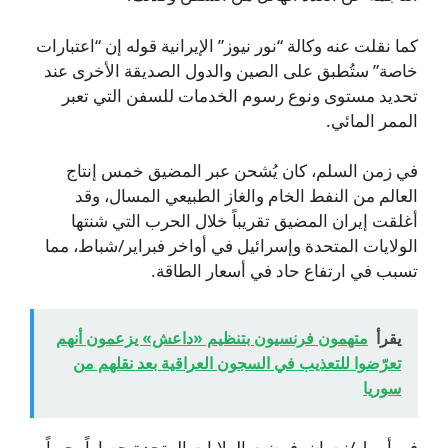
كما نقلت عنه وكالة “نور نيوز” الإيرانية قوله إن “اعتبارات
خاصة” ستُطبق على الصين والدول الصديقة الأخرى عند
تحديد مستوى ونوع رسوم الخدمات للسفن التي تعبر
الممر المائي.
في زمن السلم، كان يُشحن عبر المضيق خمس إنتاج
العالم من النفط الخام والغاز الطبيعي المسال، وقد
أغلقت إيران المضيق تقريباً خلال الحرب التي شنتها
الولايات المتحدة وإسرائيل في أواخر فبراير/شباط، مما
تسبب في ارتفاع حاد في أسعار الطاقة.
يقرأ
متهمون فرنسيون بتنظيم «داعش» يزعمون أنهم
تعرّضوا للتعذيب في السجون العراقية بعد نقلهم من
سوريا
في أبريل/نيسان، فرضت الولايات المتحدة حصاراً بحرياً