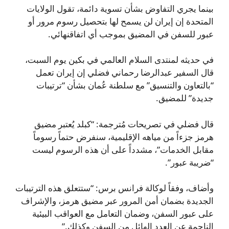
بينما يجري التفاوض بشأن تسوية دائمة، تقول الولايات
المتحدة إن إيران لن يسمح لها بتحصيل رسوم مرور أو
عبور للسفن في المضيق بموجب أي اتفاقنهائي.
في حديثه لمنتدى السلام العالمي في بكين يوم السبت،
قال السفير عبدالرضا رحماني فضلي إن إيران تعمل
“بالتعاون والتنسيق” مع سلطنة عُمان بشأن “ترتيبات
جديدة” للمضيق.
قال فضلي في تصريحات مُترجمة: “كبلد يُعتبر مضيق
هرمز جزءاً من مياهه الإقليمية، سنفرض حتماً رسوماً
مقابل الخدمات”، مشدداً على أن هذه الرسوم ليست
“ضريبة عبور”.
وأضاف، وفقاً لوكالة فرانس برس: “ستتعلق هذه الترتيبات
الجديدة بضمان أمن المرور عبر مضيق هرمز، والإشراف
على عبور السفن، وضمان التعامل مع العواقب البيئية
الناجمة عن العدد الهائل من السفن وكذلك.”