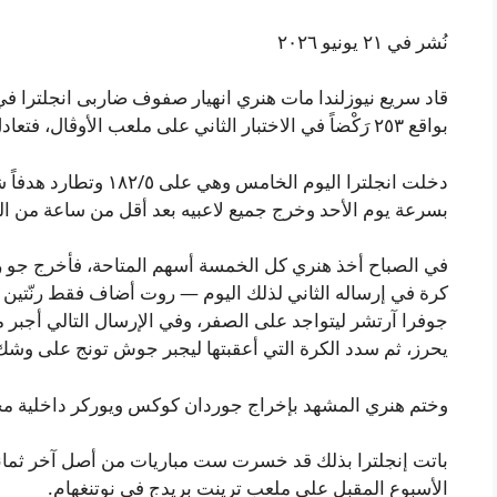
نُشر في ٢١ يونيو ٢٠٢٦
قاد سريع نيوزلندا مات هنري انهيار صفوف ضاربى انجلترا في ا
بواقع ٢٥٣ رَكْضاً في الاختبار الثاني على ملعب الأوڤال، فتعادل مجموع المباراتين 1-1.
بسرعة يوم الأحد وخرج جميع لاعبيه بعد أقل من ساعة من اللعب،
كرة في إرساله الثاني لذلك اليوم — روت أضاف فقط رنّتين 
جوفرا آرتشر ليتواجد على الصفر، وفي الإرسال التالي أجبر 
يحرز، ثم سدد الكرة التي أعقبتها ليجبر جوش تونج على وشك
وختم هنري المشهد بإخراج جوردان كوكس ويوركر داخلية محكمة، لي
باتت إنجلترا بذلك قد خسرت ست مباريات من أصل آخر ثماني
الأسبوع المقبل على ملعب ترينت بريدج في نوتنغهام.