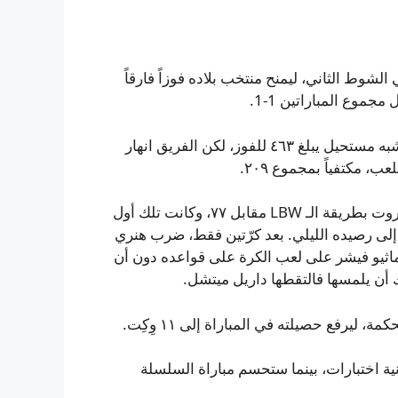
لشوط الثاني، ليمنح منتخب بلاده فوزاً فارقاً
دخلت انجلترا اليوم الخامس وهي على ١٨٢/٥ وتطارد هدفاً شبه مستحيل يبلغ ٤٦٣ للفوز، لكن الفريق انهار
 مكتفياً بمجموع ٢٠٩.
في الصباح أخذ هنري كل الخمسة أسهم المتاحة، فأخرج جو روت بطريقة الـ LBW مقابل ٧٧، وكانت تلك أول
إلى رصيده الليلي. بعد كرّتين فقط، ضرب هنري
ماثيو فيشر على لعب الكرة على قواعده دون أن
 أن يلمسها فالتقطها داريل ميتشل.
رفع حصيلته في المباراة إلى ١١ وِكِت.
ة اختبارات، بينما ستحسم مباراة السلسلة