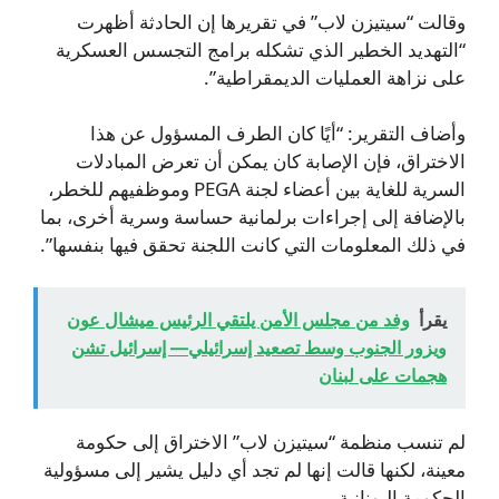
وقالت “سيتيزن لاب” في تقريرها إن الحادثة أظهرت
“التهديد الخطير الذي تشكله برامج التجسس العسكرية
على نزاهة العمليات الديمقراطية”.
وأضاف التقرير: “أيًا كان الطرف المسؤول عن هذا
الاختراق، فإن الإصابة كان يمكن أن تعرض المبادلات
السرية للغاية بين أعضاء لجنة PEGA وموظفيهم للخطر،
بالإضافة إلى إجراءات برلمانية حساسة وسرية أخرى، بما
في ذلك المعلومات التي كانت اللجنة تحقق فيها بنفسها”.
يقرأ
وفد من مجلس الأمن يلتقي الرئيس ميشال عون
ويزور الجنوب وسط تصعيد إسرائيلي— إسرائيل تشن
هجمات على لبنان
لم تنسب منظمة “سيتيزن لاب” الاختراق إلى حكومة
معينة، لكنها قالت إنها لم تجد أي دليل يشير إلى مسؤولية
الحكومة اليونانية.