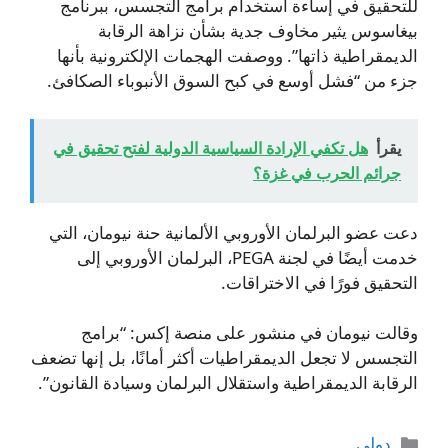
للتحقيق في إساءة استخدام برامج التجسس، ببرنامج
بيغاسوس يثير مخاوف جدية بشأن نزاهة الرقابة
الديمقراطية ذاتها”. ووصفت الهجمات الإلكترونية بأنها
جزء من “فشل أوسع في كبح السوق الأنبوباء الصكافئ.
يقرأ
هل تكفي الإرادة السياسية الدولية لفتح تحقيق في
جرائم الحرب في غزة؟
دعت عضو البرلمان الأوروبي الألمانية حنة نيومان، التي
خدمت أيضًا في لجنة PEGA، البرلمان الأوروبي إلى
التحقيق فورًا في الاختراقات.
وقالت نيومان في منشور على منصة إكس: “برامج
التجسس لا تجعل الديمقراطيات أكثر أمانًا، بل إنها تضعف
الرقابة الديمقراطية واستقلال البرلمان وسيادة القانون”.
التصنيفات
دولي