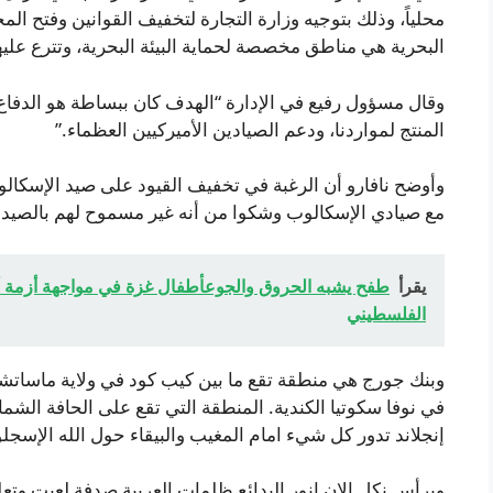
محلياً، وذلك بتوجيه وزارة التجارة لتخفيف القوانين وفتح ال
البحرية هي مناطق مخصصة لحماية البيئة البحرية، وتترع عليها “NOAA” وشركاء
وقال مسؤول رفيع في الإدارة “الهدف كان ببساطة هو الدفاع 
المنتج لمواردنا، ودعم الصيادين الأميركيين العظماء.”
وأوضح نافارو أن الرغبة في تخفيف القيود على صيد الإسكال
مع صيادي الإسكالوب وشكوا من أنه غير مسموح لهم بالصيد 
يقرأ
طفح يشبه الحروق والجوعأطفال غزة في مواجهة أزمة أ
الفلسطيني
وبنك جورج هي منطقة تقع ما بين كيب كود في ولاية ماسات
في نوفا سكوتيا الكندية. المنطقة التي تقع على الحافة الشم
إنجلاند تدور كل شيء امام المغيب والبيقاء حول الله الإسجلو
ويرأس نكل الان انور البدائع ظلمات العربية صدفة لعبت وت