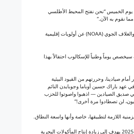
ين يوم الخميس “نحن نفتح المحيط الأطلسي
ا نقوم به الآن.”
وأعلنت وزارة التجارة الأميركية والإدارة الوطنية للمحيطات والغلاف الجوي (NOAA) عن أولويات إقليمية
خصص يوماً وطنياً للإسكالوب احتفالاً بهذا
أمام صيادينا، وحررتهم من القيود البيئية
ي عهد باراك حسين أوباما وجوبايدن النائم
ني صديق الصيادين — اذهبوا واصوتوا للحزب
عيون، لن تصطادوا مرة أخرى!”
تأتي هذه الإجراءات بعد أمر تنفيذي أصدره ترامب في أبريل 2025 يهدف إلى زيادة إنتاج المأكولات البحرية