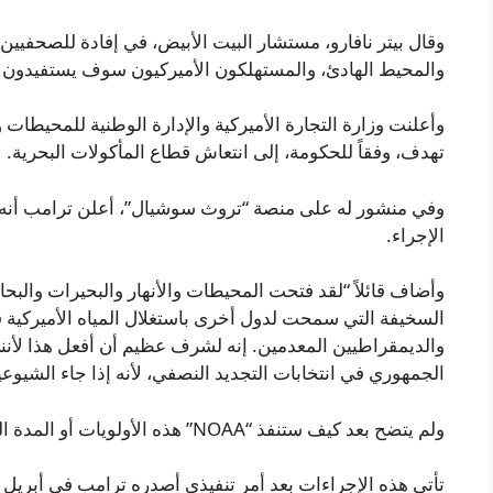
وقال بيتر نافارو، مستشار البيت الأبيض، في إفادة للصحفي
والمحيط الهادئ، والمستهلكون الأميركيون سوف يستفيدون مم
تهدف، وفقاً للحكومة، إلى انتعاش قطاع المأكولات البحرية.
وفي منشور له على منصة “تروث سوشيال”، أعلن ترامب أنه سي
الإجراء.
وأضاف قائلاً “لقد فتحت المحيطات والأنهار والبحيرات والبحار 
السخيفة التي سمحت لدول أخرى باستغلال المياه الأميركية ف
والديمقراطيين المعدمين. إنه لشرف عظيم أن أفعل هذا لأن
الجمهوري في انتخابات التجديد النصفي، لأنه إذا جاء الشيو
ولم يتضح بعد كيف ستنفذ “NOAA” هذه الأولويات أو المدة الزمنية اللازمة لتطبيقها، خاصة وأنها واسعة النطاق.