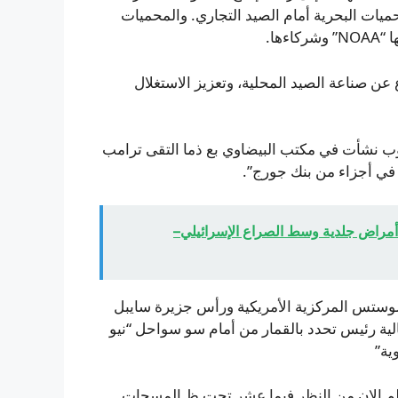
محميات البحرية أمام الصيد التجاري. والمحميات
ها.
عن صناعة الصيد المحلية، وتعزيز الاستغلال
وب نشأت في مكتب البيضاوي بع ذما التقى ترامب
في أجزاء من بنك جورج”.
مراض جلدية وسط الصراع الإسرائيلي–
شوستس المركزية الأمريكية ورأس جزيرة سايبل
الية رئيس تحدد بالقمار من أمام سو سواحل “نيو
ية”
علم الان من النظر فيما عشر تحت ظ المسحات