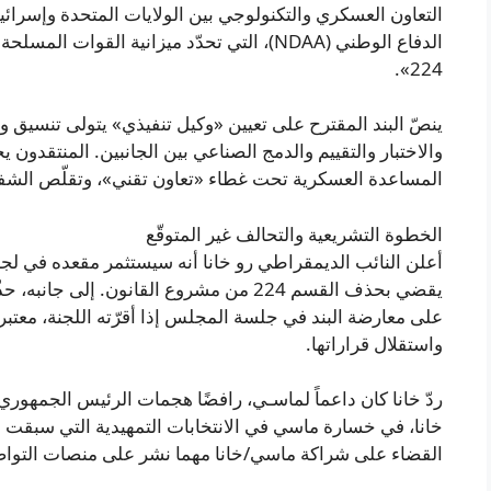
التعاون العسكري والتكنولوجي بين الولايات المتحدة وإسر
الدفاع الوطني (NDAA)، التي تحدّد ميزانية القوا
224».
ينصّ البند المقترح على تعيين «وكيل تنفيذي» يتولى تنسيق
والاختبار والتقييم والدمج الصناعي بين الجانبين. المنتقدو
المساعدة العسكرية تحت غطاء «تعاون تقني»، وتقلّص الشفافي
الخطوة التشريعية والتحالف غير المتوقّع
أعلن النائب الديمقراطي رو خانا أنه سيستثمر مقعده في لج
يقضي بحذف القسم 224 من مشروع القانون. إ
على معارضة البند في جلسة المجلس إذا أقرّته اللجنة، معتبراً
واستقلال قراراتها.
ردّ خانا كان داعماً لماسـي، رافضًا هجمات الرئيس الجمهور
خانا، في خسارة ماسي في الانتخابات التمهيدية التي سبقت ا
القضاء على شراكة ماسي/خانا مهما نشر على منصات التوا