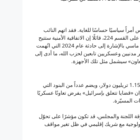
راً سياسيًا حساسًا للغاية. فقد اتهم النائب
ديريك فان أوردن ماسي بمعاداة السامية حين اعترض الأخير على القسم 224، قائلًا إن الاتفاقية الأمنية ستتيح
للولايات المتحدة الاستفادة من تقنيات إسرائيلية متقدّمة. ردّ ماسي بالإشارة إلى حادثة عام 2024 التي اتُهمت
 مدنيين وعسكريين تابعين لحزب الله، ما أدى إلى
تعاون» سيشمل مثل تلك الأجهزة.
يحمل مشروع قانون NDAA لهذا العام قيمـة إجمالية تقارب 1.15 تريليون دولار، ويضم عدداً من البنود التي
ن «قضايا تتعلق بإسرائيل» يفرض تعاونًا عسكريًا
ت المسيّرة.
وضها داخل أروقة اللجنة والمجلس، قد تكون مؤشرًا على تحوّل
كنولوجية مع شريك إقليمي في ظل تغير مواقف