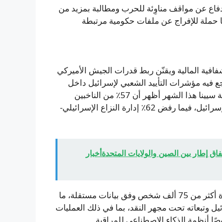
 للدفاع عن مواقف مناوِئة للحرب ومطالبة بمزيد من
ًا حملة للإفراج عن ملفات حكومية مرتبطة
فافية المالية ويقنّن ربط قدرات الجيش الأميركي
ع فيه مؤشرات التأييد الشعبي لإسرائيل داخل
الولايات المتحدة. استطلاع أجرته صحيفتا نيويورك تايمز وكلية سيينا هذا الشهر أظهر أن 57٪ من الناخبين
الأميركيين يعارضون تقديم دعم اقتصادي وعسكري إضافي لإسرائيل، فيما رفض 62٪ إدارة النزاع الإسرائيلي-
ق إطار بين الصين والولايات المتحدةأخبار
من جهتها، الحرب الإسرائيلية على غزة منذ 2023 أودت بحياة أكثر من 75 ألف شخص وفق بيانات مستقلة، ما
يل وتبعاته تحت مجهر النقد، بما في ذلك العمليات
ًا أنظمة الذكاء الاصطناعي للمراقبة