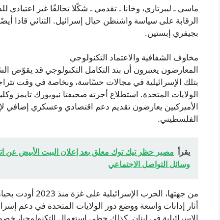
ماسي ـ ليبرتاري، وخانا ـ تقدمي ـ شكّلا تحالفًا غير اعتيادي
الرقابة على سياسة واشنطن حيال إسرائيل. الثنائي قادا أيض
بجيفري إبستين.
مخاوف الشفافية والاعتماد التكنولوجي
المعارضون يعتبرون أن بند التكامل التكنولوجي قد يقوّض الش
بتلك الإسرائيلية في مجالات حسّاسة، وبخاصة في وقت تتراج
الفلسطيني.
يقرأ
مصير حظر تيك توك معلق بعد إعلان البيت الأبيض عن اتفا
وسائل التواصل الاجتماعي
أثار إدانات واسعة ووضع دور الولايات المتحدة في دعم إسرائ
الإسرائيلية في لبنان. كذلك حظي استعمال التكنولوجيا، خصوص