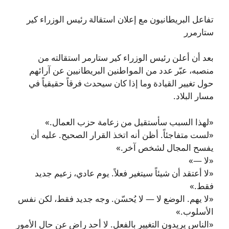
تفاعل البريطانيون مع إعلان استقالة رئيس الوزراء كير
ستارمرر
بعد أن أعلن رئيس الوزراء كير ستارمر استقالته من
منصبه، عبّر عدد من المواطنين البريطانيين عن آرائهم
حول تغيير القيادة وما إذا كان سيحدث فرقاً حقيقياً في
مسار البلاد.
«لهذا السبب سأستقيل من زعامة حزب العمال.»
«لست متفاجئاً. أظن أنه اتخذ القرار الصحيح. عليه أن
يفسح المجال لشخص آخر.»
«لا —»
«لا أعتقد أن شيئاً سيتغير فعلاً. يوم عادي، زعيم جديد
فقط.»
«لا يهم. الوضع لا — لا يُحسّن. وجه جديد فقط، لكن نفس
الأسلوب.»
«الناس يريدون التغيير بالفعل. لا أحد راضٍ عن حال الأمور