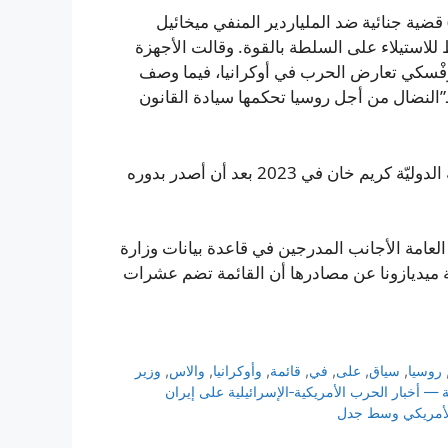
ضية جنائية ضد الملياردير المنفي ميخائيل
للاستيلاء على السلطة بالقوة. وقالت الأجهزة
فْسكي تعارض الحرب في أوكرانيا، فيما وصف
ـ”النضال من أجل روسيا تحكمها سيادة القانون
أصدرت موسكو أيضاً مذكِّرة توقيف لمدّعي المحكمة الجنائية الدوليّة كريم خان في 2023 بعد أن أصدر بدوره
عامة الأجانب المدرجين في قاعدة بيانات وزارة
ّة ميديازونا عن مصادرها أن القائمة تضم عشرات
روسيا
,
سياق
,
على
,
في
,
قائمة
,
وأوكرانيا
,
والاس
,
وزير
— أخبار الحرب الأمريكية‑الإسرائيلية على إيران
 الأمريكي وسط جدل