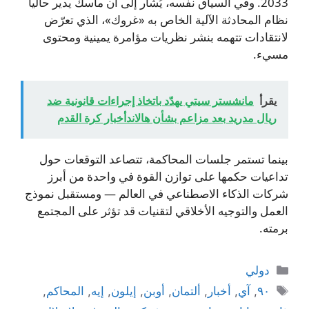
2033. وفي السياق نفسه، يُشار إلى أن ماسك يدير حالياً
نظام المحادثة الآلية الخاص به «غروك»، الذي تعرّض
لانتقادات تتهمه بنشر نظريات مؤامرة يمينية ومحتوى
مسيء.
يقرأ
مانشستر سيتي يهدّد باتخاذ إجراءات قانونية ضد
ريال مدريد بعد مزاعم بشأن هالاندأخبار كرة القدم
بينما تستمر جلسات المحاكمة، تتصاعد التوقعات حول
تداعيات حكمها على توازن القوة في واحدة من أبرز
شركات الذكاء الاصطناعي في العالم — ومستقبل نموذج
العمل والتوجيه الأخلاقي لتقنيات قد تؤثر على المجتمع
برمته.
التصنيفات
دولي
الوسوم
٩٠
,
آي
,
أخبار
,
ألتمان
,
أوبن
,
إيلون
,
إيه
,
المحاكم
,