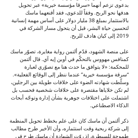
بدعوى تزعم أنهما «سرقا مؤسسة خيرية» عبر تحويل
هدفها نحو الربح. وفقاً للدعوى، فقد أقنعهما ماسك
بالاستثمار بمبلغ 38 مليار دولار على أساس مهمة إنسانية
لتحسين حياة البشر، قبل أن يتحول مسار الشركة في
2019 إلى كيان هادف للربح.
على منصة الشهود، قدّم ألتمن رواية مغايرة، تصوّر ماسك
كمنافس مهووس بالتحكّم في أوبن إيه آي. قال ألتمن
للمحكمة: «لا يتوافق ما حدث هنا مع تصوّري لعبارة
“سرقة مؤسسة خيرية” عندما ننظر إلى الوقائع الفعلية».
وسلّطت شهادته الضوء على خلافات طويلة بين الرجلين،
لم تكن خلاياها مقتصرة على خلافات شخصية فحسب بل
اشتملت على اختلافات جوهرية بشأن إدارة وتوجّه أبحاث
الذكاء الاصطناعي.
ذكر ألتمن أن ماسك كان على علم بخطط تحويل المنظمة
إلى شركة ربحية وقت استثماره، وأن الأخير طرح مطالب
طموحة للسيطرة، إذ روّت الشهادة أن ماسك طرح في