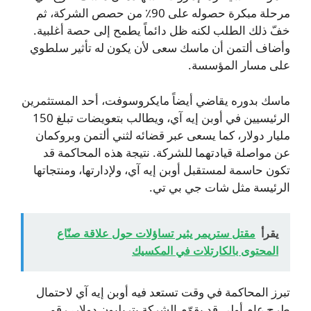
مرحلة مبكرة حصوله على 90٪ من حصص الشركة، ثم
خفّ ذلك الطلب لكنه ظل دائماً يطمح إلى حصة أغلبية.
وأضاف ألتمن أن ماسك سعى لأن يكون له تأثير سلطوي
على مسار المؤسسة.
ماسك بدوره يقاضي أيضاً مايكروسوفت، أحد المستثمرين
الرئيسيين في أوبن إيه آي، ويطالب بتعويضات تبلغ 150
مليار دولار، كما يسعى عبر قضائه لثني ألتمن وبروكمان
عن مواصلة قيادتهما للشركة. نتيجة هذه المحاكمة قد
تكون حاسمة لمستقبل أوبن إيه آي، ولإدارتها، ومنتجاتها
الرئيسة مثل شات جي بي تي.
يقرأ
مقتل ستريمر يثير تساؤلات حول علاقة صنّاع
المحتوى بالكارتلات في المكسيك
تبرز المحاكمة في وقت تستعد فيه أوبن إيه آي لاحتمال
طرح عام أولي قد يقوّم الشركة بتريليون دولار، رقم