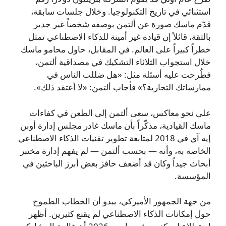
استثنائي في تاريخ التكنولوجيا. وخلال جلسات سابقة،
قدّم ماسك صورة عن ألتمن بوصفه شخصاً غير جدير
بالثقة، قائلاً إن قيادة غير أمينة للذكاء الاصطناعي تمثل
خطراً كبيراً على العالم. في المقابل، حاول محامو ماسك
خلال استجواب الثلاثاء التشكيك في مصداقية ألتمن،
فطُرحت عليه أسئلة مثل: «هل ضللت الناس في
ممارساتك التجارية؟» فأجاب ألتمن: «لا أعتقد ذلك».
على نحو معاكس، سعى ألتمن إلى الطعن في كفاءات
ماسك القيادية، مذكّراً بأن ماسك غادر مجلس إدارة أوبن
إيه آي في 2018 لمتابعة تطوير تقنيات الذكاء الاصطناعي
الخاصة به، وأنه — بحسب ألتمن — لم يفهم إدارة مختبر
أبحاث جيداً وكان قد أضعف حافز بعض أبرز الباحثين في
المؤسسة.
من جهة الجمهور الأميركي، يبدو أن الخطاب الطموح
حول إمكانات الذكاء الاصطناعي لم يقنع كثيرين. أظهر