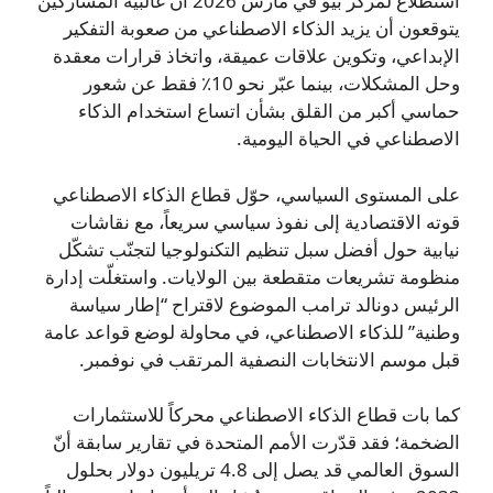
استطلاع لمركز بيو في مارس 2026 أن غالبية المشاركين
يتوقعون أن يزيد الذكاء الاصطناعي من صعوبة التفكير
الإبداعي، وتكوين علاقات عميقة، واتخاذ قرارات معقدة
وحل المشكلات، بينما عبّر نحو 10٪ فقط عن شعور
حماسي أكبر من القلق بشأن اتساع استخدام الذكاء
الاصطناعي في الحياة اليومية.
على المستوى السياسي، حوّل قطاع الذكاء الاصطناعي
قوته الاقتصادية إلى نفوذ سياسي سريعاً، مع نقاشات
نيابية حول أفضل سبل تنظيم التكنولوجيا لتجنّب تشكّل
منظومة تشريعات متقطعة بين الولايات. واستغلّت إدارة
الرئيس دونالد ترامب الموضوع لاقتراح “إطار سياسة
وطنية” للذكاء الاصطناعي، في محاولة لوضع قواعد عامة
قبل موسم الانتخابات النصفية المرتقب في نوفمبر.
كما بات قطاع الذكاء الاصطناعي محركاً للاستثمارات
الضخمة؛ فقد قدّرت الأمم المتحدة في تقارير سابقة أنّ
السوق العالمي قد يصل إلى 4.8 تريليون دولار بحلول