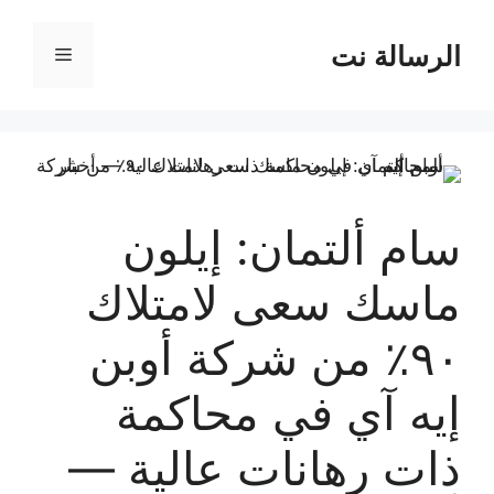
نتقل
لى
الرسالة نت
القائمة
لمحتوى
سام ألتمان: إيلون
ماسك سعى لامتلاك
٩٠٪ من شركة أوبن
إيه آي في محاكمة
ذات رهانات عالية —