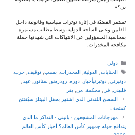
بي؟»
تستمر القضيّة في إثارة توترات سياسية وقانونية داخل
الفلبين وعلى الساحة الدولية، وسط مطالب مستمرة
بمحاسبة المسؤولين عن الانتهاكات التي شهدتها حملة
مكافحة المخدرات.
التصنيفات
دولي
الوسوم
الجنايات
,
الدولية
,
المخدرات
,
بسبب
,
توقيف
,
حرب
,
دوتيرتي
,
دوتيرتيأخبار
,
دوره
,
رودريغو
,
سناتور
,
عهد
,
فلبيني
,
في
,
محكمة
,
من
,
يفر
السطح اللندني الذي اشتهر بحفل البيتلز سيُفتتح
كمتحف
مهرجانات المشجعين · بانيني · التذاكر ما الذي
يتدافع حوله جمهور كأس العالم؟ أخبار كأس العالم