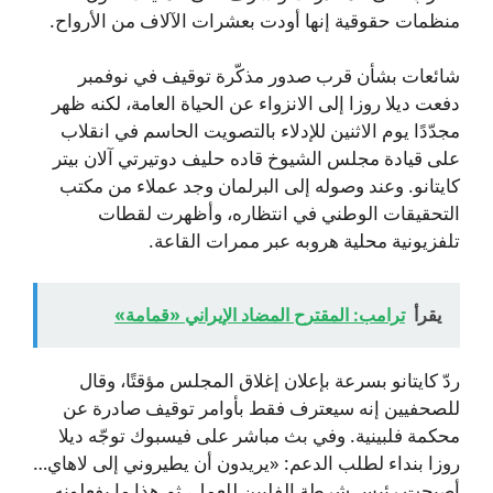
منظمات حقوقية إنها أودت بعشرات الآلاف من الأرواح.
شائعات بشأن قرب صدور مذكّرة توقيف في نوفمبر
دفعت ديلا روزا إلى الانزواء عن الحياة العامة، لكنه ظهر
مجدّدًا يوم الاثنين للإدلاء بالتصويت الحاسم في انقلاب
على قيادة مجلس الشيوخ قاده حليف دوتيرتي آلان بيتر
كايتانو. وعند وصوله إلى البرلمان وجد عملاء من مكتب
التحقيقات الوطني في انتظاره، وأظهرت لقطات
تلفزيونية محلية هروبه عبر ممرات القاعة.
يقرأ
ترامب: المقترح المضاد الإيراني «قمامة»
ردّ كايتانو بسرعة بإعلان إغلاق المجلس مؤقتًا، وقال
للصحفيين إنه سيعترف فقط بأوامر توقيف صادرة عن
محكمة فلبينية. وفي بث مباشر على فيسبوك توجّه ديلا
روزا بنداء لطلب الدعم: «يريدون أن يطيروني إلى لاهاي…
أصبحت رئيس شرطة الفلبين للعمل، ثم هذا ما يفعلونه