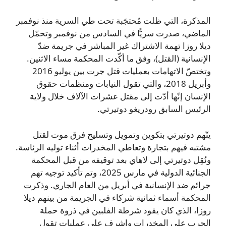
المذكرة، التي ظلت مُحتجَبة تحت طي السرية منذ نوفمبر
الماضي، صدرت سريًّا في السادس من نوفمبر وتحمّل
ديلا روزا تهمة الاشتراك غير المباشر في جريمة ضدّ
الإنسانية (القتل)، وفق ما أكّدت المحكمة مساء الاثنين.
وتختصّ الاتهامات بعمليات قتل جرت بين يوليو 2016
وأبريل 2018، والتي تقول النيابات ومنظمات حقوق
الإنسان إنّها أدّت إلى مقتل عشرات الآلاف خلال ولاية
الرئيس السابق رودريغو دوتيرتي.
يتّهم دوتيرتي بتكوين وتمويل وتسليح فرق موت لقتل
مشتبه فيهم بتجارة وتعاطي المخدرات أثناء توليه الرئاسة.
ونُقِل دوتيرتي إلى لاهاي بعد توقيفه من قبل المحكمة
الجنائية الدولية في مارس 2025، وتم تأكيد توجيه تهم
جرائم ضد الإنسانية في أبريل من العام الجاري. وذكرت
المحكمة أسماء ثمانية شركاء في الجريمة من بينهم ديلا
روزا، الذي كان يقود شرطة الفلبين في ذروة حملة
الحرب على المخدرات واشرف على عمليات تقول