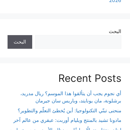
2026
البحث
البحث
Recent Posts
أي نجوم يجب أن يتألقوا هذا الموسم؟ ريال مدريد،
برشلونة، مان يونايتد، وباريس سان جيرمان
منحنى تبنّي التكنولوجيا: أين يُخطئ التعلّم والتطوير؟
مادونا تشيد بالمنتج ويليام أوربت: عبقري من عالم آخر
لبنان يعتقل جنرالًا سابقًا من نظام الأسد ويدرس تسليمه