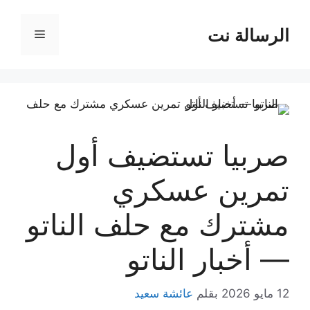
نتقل
لى
الرسالة نت
القائمة
لمحتوى
صربيا تستضيف أول
تمرين عسكري
مشترك مع حلف الناتو
— أخبار الناتو
12 مايو 2026
بقلم
عائشة سعيد