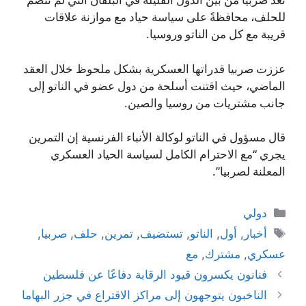
للحلف، محافظةً على سياسة حياد مع موازنة علاقات
قريبة مع كل من الناتو وروسيا.
عززت صربيا قدراتها العسكرية بشكل ملحوظ خلال العقد
الماضي، حيث اقتنت أسلحة من دول عضو في الناتو إلى
جانب مشتريات من روسيا والصين.
قال مسؤول في الناتو لوكالة الأنباء الفرنسية إن التمرين
يجري “مع الاحترام الكامل لسياسة الحياد العسكري
المعلنة لصربيا”.
التصنيفات
دولي
الوسوم
أخبار
,
أول
,
الناتو
,
تستضيف
,
تمرين
,
حلف
,
صربيا
,
عسكري
,
مشترك
,
مع
فنانون يكسرون قيود الرقابة دفاعًا عن فلسطين
الناخبون يتوجهون إلى مراكز الاقتراع في جزر البهاما