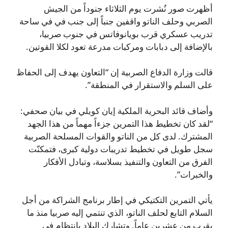
أظهرت صور نُشرت يوم الثلاثاء جنوداً من الجيش
الصربي وحلف الناتو واقفين جنباً إلى جنب في في ساحة
تدريب عسكري قرب بويانوفاتس في جنوب صربيا،
بالإضافة إلى دبابات ومركبات مدرعة تعود لكلا القوتين.
قالت وزارة الدفاع الصربية إن “التعاون يهدف إلى الحفاظ
على السلم والاستقرار في المنطقة”.
وأضاف قائد البحرية الملكية إيان كويلي في بيان صحفي:
“لقد كان تخطيط هذا التمرين جزءاً مهماً من هذا الجهد
المشترك. لدى كل من الناتو والقوات المسلحة الصربية
سجل طويل في تخطيط تدريبات دولية كبرى، فتمكنّت
الفرق من التعاون والتنفيذ بسلاسة، وتبادل الأفكار
والخبرات”.
يأتي التمرين التكتيكي في إطار برنامج الشراكة من أجل
السلام التابع لحلف الناتو، الذي تنتمي إليه صربيا منذ ما
يقرب من عشرين عاماً. وتشارك البلاد بانتظام في