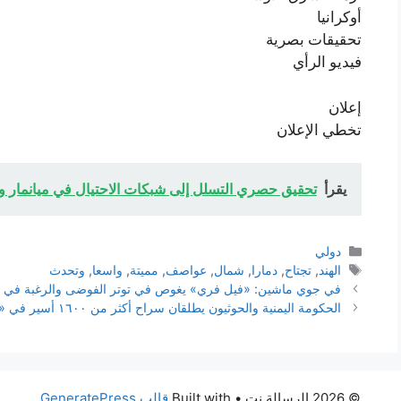
أوكرانيا
تحقيقات بصرية
فيديو الرأي
إعلان
تخطي الإعلان
يقرأ
تحقيق حصري التسلل إلى شبكات الاحتيال في ميانمار 
التصنيفات
دولي
الوسوم
الهند
,
تجتاح
,
دمارا
,
شمال
,
عواصف
,
مميتة
,
واسعا
,
وتحدث
في جوي ماشين: «فيل فري» يغوص في توتر الفوضى والرغبة في 
الحكومة اليمنية والحوثيون يطلقان سراح أكثر من ١٦٠٠ أسير في «أكبر» صفقة تبادل
© 2026 الرسالة نت
• Built with
قالب GeneratePress