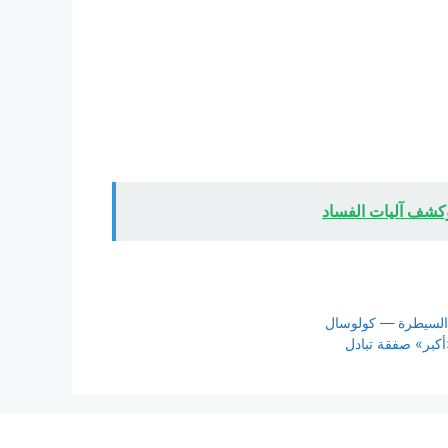
وكشف آليات الفساد
السيطرة — كولوسال