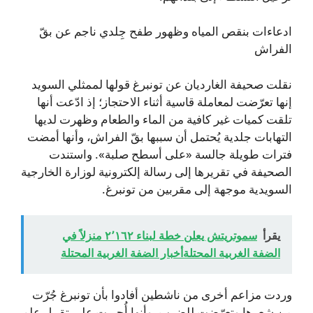
ادعاءات بنقص المياه وظهور طفح جِلدي ناجم عن بقّ
الفراش
نقلت صحيفة الغارديان عن تونبرغ قولها لممثلي السويد
إنها تعرّضت لمعاملة قاسية أثناء الاحتجاز؛ إذ ادّعت أنها
تلقت كميات غير كافية من الماء والطعام وظهرت لديها
التهابات جلدية يُحتمل أن سببها بقّ الفراش، وأنها أمضت
فترات طويلة جالسة «على أسطح صلبة». واستندت
الصحيفة في تقريرها إلى رسالة إلكترونية لوزارة الخارجية
السويدية موجهة إلى مقربين من تونبرغ.
يقرأ
سموتريتش يعلن خطة لبناء ٢٬١٦٢ منزلاً في
الضفة الغربية المحتلةأخبار الضفة الغربية المحتلة
وردت مزاعم أخرى من ناشطين أفادوا بأن تونبرغ جُرّت
من شعرها وتعرّضت للضرب، وأنها أُجبرت على تقبيل علم