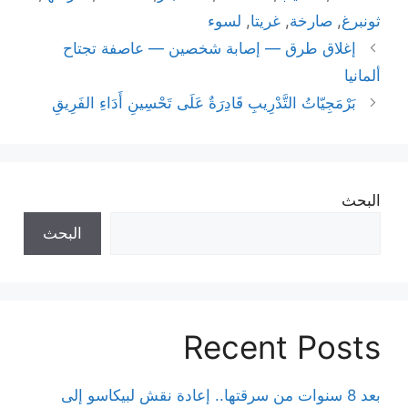
ثونبرغ
,
صارخة
,
غريتا
,
لسوء
إغلاق طرق — إصابة شخصين — عاصفة تجتاح
ألمانيا
بَرْمَجِيّاتُ التَّدْرِيبِ قَادِرَةٌ عَلَى تَحْسِينِ أَدَاءِ الفَرِيقِ
البحث
البحث
Recent Posts
بعد 8 سنوات من سرقتها.. إعادة نقش لبيكاسو إلى