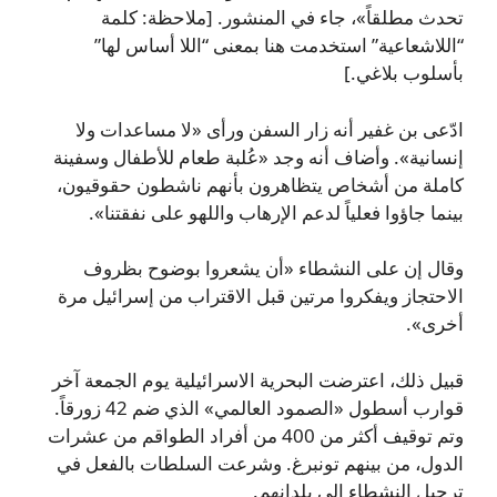
تحدث مطلقاً»، جاء في المنشور. [ملاحظة: كلمة
“اللاشعاعية” استخدمت هنا بمعنى “اللا أساس لها”
بأسلوب بلاغي.]
ادّعى بن غفير أنه زار السفن ورأى «لا مساعدات ولا
إنسانية». وأضاف أنه وجد «عُلبة طعام للأطفال وسفينة
كاملة من أشخاص يتظاهرون بأنهم ناشطون حقوقيون،
بينما جاؤوا فعلياً لدعم الإرهاب واللهو على نفقتنا».
وقال إن على النشطاء «أن يشعروا بوضوح بظروف
الاحتجاز ويفكروا مرتين قبل الاقتراب من إسرائيل مرة
أخرى».
قبيل ذلك، اعترضت البحرية الاسرائيلية يوم الجمعة آخر
قوارب أسطول «الصمود العالمي» الذي ضم 42 زورقاً.
وتم توقيف أكثر من 400 من أفراد الطواقم من عشرات
الدول، من بينهم تونبرغ. وشرعت السلطات بالفعل في
ترحيل النشطاء إلى بلدانهم.