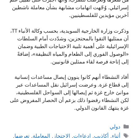
إسرائيلي. وُجّهت اتهامات مشابهة بشأن معاملة ناشطين
آخرين مؤيدين للفلسطينيين.
وذكرت وزارة الخارجية السويدية، بحسب وكالة الأنباء TT،
أن ممثليها التقوا بالمحتجزين، وشدّدت أمام السلطات
الإسرائيلية على أهمية تلبية الاحتياجات الطبية وضمان
«الوصول الفوري إلى الطعام والمياه النظيفة»، إضافةً
إلى إتاحة فرصة لقاء ممثلين قانونيين.
أفاد النشطاء أنهم كانوا ينوون إيصال مساعدات إنسانية
إلى قطاع غزة. وعرضت إسرائيل نقل المساعدات عبر
موانئ خارج غزة ثم إيصالها إلى السواحل الفلسطينية،
لكن النشطاء رفضوا ذلك بزعم أن الحصار المفروض على
غزة ينتهك القانون الدولي.
التصنيفات
دولي
الوسوم
أثناء
,
أكاذيب
,
ادعاءات
,
الاحتجاز
,
المعاملة
,
تعرضها
,