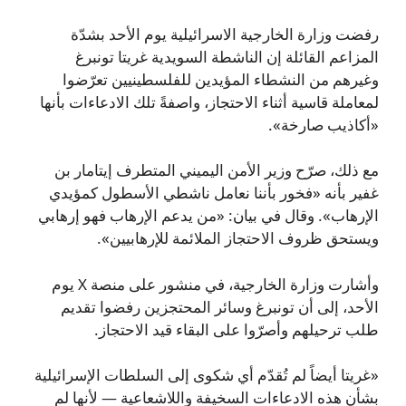
رفضت وزارة الخارجية الاسرائيلية يوم الأحد بشدّة
المزاعم القائلة إن الناشطة السويدية غريتا تونبرغ
وغيرهم من النشطاء المؤيدين للفلسطينيين تعرّضوا
لمعاملة قاسية أثناء الاحتجاز، واصفةً تلك الادعاءات بأنها
«أكاذيب صارخة».
مع ذلك، صرّح وزير الأمن اليميني المتطرف إيتامار بن
غفير بأنه «فخور بأننا نعامل ناشطي الأسطول كمؤيدي
الإرهاب». وقال في بيان: «من يدعم الإرهاب فهو إرهابي
ويستحق ظروف الاحتجاز الملائمة للإرهابيين».
وأشارت وزارة الخارجية، في منشور على منصة X يوم
الأحد، إلى أن تونبرغ وسائر المحتجزين رفضوا تقديم
طلب ترحيلهم وأصرّوا على البقاء قيد الاحتجاز.
«غريتا أيضاً لم تُقدّم أي شكوى إلى السلطات الإسرائيلية
بشأن هذه الادعاءات السخيفة واللاشعاعية — لأنها لم