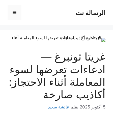
نتقل
لى
الرسالة نت
القائمة
لمحتوى
غريتا ثونبرغ —
ادعاءات تعرضها لسوء
المعاملة أثناء الاحتجاز:
أكاذيب صارخة
5 أكتوبر 2025
بقلم
عائشة سعيد