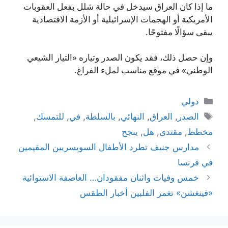
ما إذا كان العراق سيدخل في حالة شلل بفعل العقوبات
الأمريكية أو الهجمات الإسرائيلية أو الأزمة الاقتصادية
يبقى سؤالًا مفتوحًا.
وإن حصل ذلك، فقد يكون الصدر وتياره «التيار الشيعي
الوطني» في موقع مناسب لملء الفراغ.
التصنيفات
دولي
الوسوم
الصدر
,
العراق
,
النهائي
,
بالسلطة
,
في
,
للتمسك
,
مخطط
,
مقتدى
,
هل
,
ينجح
مدارس جنيف تطرد الأطفال السويسريين المقيمين
في فرنسا
خمس وفيات واثنان مفقودان… العاصفة الاستوائية
«فينغشن» تغمر الفلبين أخبار الطقس