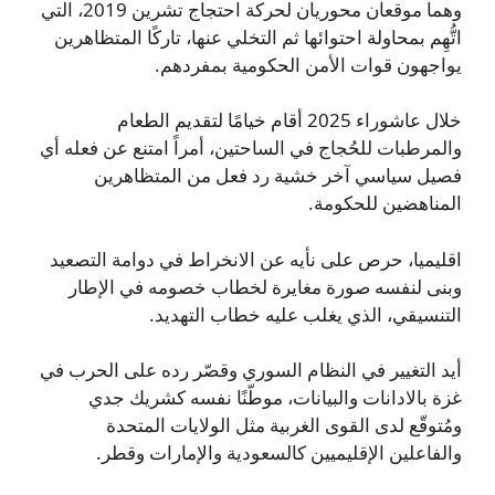
وهما موقعان محوريان لحركة احتجاج تشرين 2019، التي
اتُّهِم بمحاولة احتوائها ثم التخلي عنها، تاركًا المتظاهرين
يواجهون قوات الأمن الحكومية بمفردهم.
خلال عاشوراء 2025 أقام خيامًا لتقديم الطعام
والمرطبات للحُجاج في الساحتين، أمراً امتنع عن فعله أي
فصيل سياسي آخر خشية رد فعل من المتظاهرين
المناهضين للحكومة.
اقليميا، حرص على نأيه عن الانخراط في دوامة التصعيد
وبنى لنفسه صورة مغايرة لخطاب خصومه في الإطار
التنسيقي، الذي يغلب عليه خطاب التهديد.
أيد التغيير في النظام السوري وقصّر رده على الحرب في
غزة بالادانات والبيانات، موطّنًا نفسه كشريك جدي
ومُتوقّع لدى القوى الغربية مثل الولايات المتحدة
والفاعلين الإقليميين كالسعودية والإمارات وقطر.