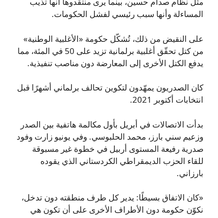
مثل نظام صدام حسين، بينما يرى منتقدوها أنها تذيب
المساءلة وأنها سبب رئيسي لفشل الحكومات.
على النقيض من ذلك، تُشكّل حكومة «الأغلبية الوطنية»
من كتل تحقّق أغلبية برلمانية تزيد على 50 في المئة، مما
يدفع الكتل الأخرى إلى المعارضة دون مناصب تنفيذية.
كان الصدريون يمهّدون لتكوين تحالف برلماني أشهرًا قبل
انتخابات أكتوبر 2021.
بدأت الاتصالات في أبريل بأول مكالمة هاتفية بين الصدر
وزعيم سني بارز، محمد الحلبوسي. وفي يونيو زارت وفود
صدرية رفيعة المستوى أربيل في خطوة غير مسبوقة
للقاء الحزب الديمقراطي الكردستاني الذي يقوده
بارزاني.
«كان الاتفاق بسيطًا: يدير كل طرف منطقته دون تدخل،
نكوّن حكومة دون الأطراف الأخرى على أن تكون هي