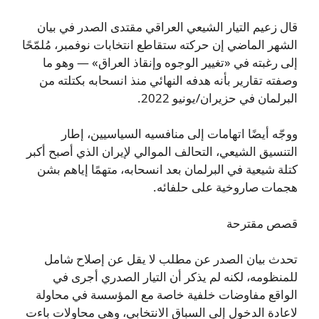
قال زعيم التيار الشيعي العراقي مقتدى الصدر في بيان
الشهر الماضي إن حركته ستقاطع انتخابات نوفمبر، مُلمّحًا
إلى رغبته في «تغيير الوجوه وإنقاذ العراق» — وهو ما
وصفته تقارير بأنه هدفه النهائي منذ انسحابه بكتلته من
البرلمان في حزيران/يونيو 2022.
ووجّه أيضًا اتهامات إلى منافسيه السياسيين، إطار
التنسيق الشيعي، التحالف الموالي لإيران الذي أصبح أكبر
كتلة شيعية في البرلمان بعد انسحابه، متهمًا إياهم بشن
هجمات صاروخية على حلفائه.
قصص مقترحة
تحدث بيان الصدر عن مطلب لا يقل عن إصلاح شامل
للمنظومه، لكنه لم يذكر أن التيار الصدري أجرى في
الواقع مفاوضات خلفية خاصة مع المؤسسة في محاولة
لاعادة الدخول إلى السباق الانتخابي، وهي محاولات باءت