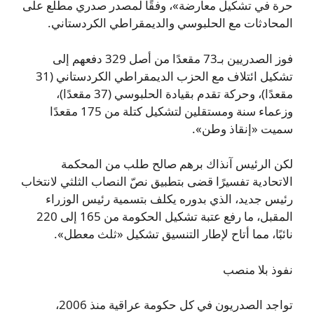
حرة في تشكيل معارضة»، وفقًا لمصدر صدري مطلع على
المحادثات مع الحلبوسي والديمقراطي الكردستاني.
فوز الصدريين بـ73 مقعدًا من أصل 329 دفعهم إلى
تشكيل ائتلاف مع الحزب الديمقراطي الكردستاني (31
مقعدًا)، وحركة تقدم بقيادة الحلبوسي (37 مقعدًا)،
وزعماء سنة ومستقلين لتشكيل كتلة من 175 مقعدًا
سميت «إنقاذ وطن».
لكن الرئيس آنذاك برهم صالح طلب من المحكمة
الاتحادية تفسيرًا قضى بتطبيق نصّ النصاب الثلثي لانتخاب
رئيس جديد، الذي بدوره يكلف بتسمية رئيس الوزراء
المقبل، ما رفع عتبة تشكيل الحكومة من 165 إلى 220
نائبًا، مما أتاح لإطار التنسيق تشكيل «ثلث معطل».
نفوذ بلا منصب
تواجد الصدريون في كل حكومة عراقية منذ 2006،