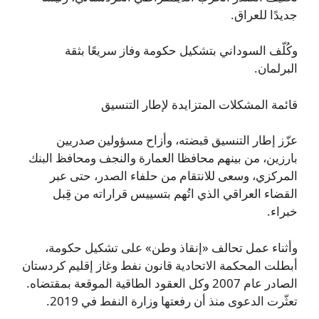
جديدًا للعراق.
وكُلّف السوداني بتشكيل حكومة وفاز سريعًا بثقة
البرلمان.
قائمة المشكلات المتزايدة لإطار التنسيق
عزّز إطار التنسيق قبضته، وأزاح مسؤولين صدريين
بارزين، من بينهم محافظا العمارة والنجف ومحافظ البنك
المركزي، وسعى للانتقام من حلفاء الصدر، حتى عبر
القضاء العراقي الذي اتُهم بتسييس قراراته من قِبل
خبراء.
وأثناء عمل تحالف «إنقاذ وطن» على تشكيل حكومة،
أبطلت المحكمة الاتحادية قانون نفط وغاز إقليم كردستان
الصادر عام 2007 وكل العقود الطاقية الموقعة بمقتضاه.
تعثّرت الدعوى منذ أن رفعتها وزارة النفط في 2019.