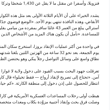
فنزويلا، وأسفرا عن مقتل ما لا يقل عن 1,430 شخصًا وتركا عشرات الآلاف في عداد المفقودين.
يشدد الخبراء على أن الأيام الثلاثة الأولى بعد مثل هذه الك
الأنقاض، وهذه النافذة تنتهي يوم الأحد. «الوضع فوضوي جدًا
أسترالي يبلغ من العمر 43 عامًا سافر بمفرده من
للمساعدة. «نأمل أن يكون هناك المزيد من الأشخاص الذين ي
في واحدة من أكثر عمليات الإنقاذ بروزا، استخرج سكان المنط
نطاق واسع على وسائل التواصل رجلاً يبكي وهو يحتضن الط
تعرقلت جهود البحث بسبب القيود على دخول ولاية لا غوار
انتظار للحصول على إذن دخول إلى منطقة الكارثة. «كم حياة
هبطت أولى رحلات المساعدات العسكرية الأمريكية في كاراك
وصلت فرق بحث وإنقاذ أجنبية مزوَّدة بكلاب ومعدات متخصص