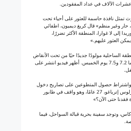
وارث تمثل نافذة حاسمة للعثور على أحياء تحت
، حار وغير منظم» قال كريغ ديميون، اطفائي
 ميامي بفلوريدا إلى لا غوارا، المنطقة الأكثر تضررًا،
مكن العثور عليهم.»
قة الساحلية مولودًا جديدًا حيًا من تحت الأنقاض
يوم الجمعة، بعد نحو 32 ساعة من الهزتين اللتين بلغتا شدتهما 7.2 و7.5 يوم الخميس. أظهر فيديو انتشر على
فل.
ا واشتراط حصول المتطوعين على تصاريح دخول
آمن. «تحتاج إلى تصريح لإنقاذ أرواح — فقط تخيلوا» قال كارلوس إترياغو، 27 عامًا، وهو واقف في طابور
 فقدنا حتى الآن؟»
اس، وتوجد سفينة بحرية قبالة السواحل، فيما
ة.