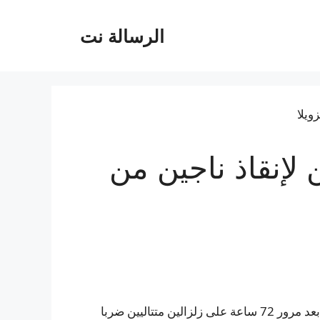
الرسالة نت
لإنقاذ ناجين من
تواصل فرق الإنقاذ والمتطوعون نبش الركام بحثًا عن ناجين بعد مرور 72 ساعة على زلزالين متتاليين ضربا