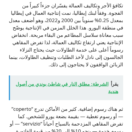
تكافؤ الأجر وتكاليف العمالة يفسّران جزءاً كبيراً من
الفجوة. وفقاً لبنك إيطاليا، نمت إنتاجية العمال في إيطاليا
بمعدل 0.25% سنوياً بين 2000 و2022، وهو أضعف معدل
في منطقة اليورو. هذا الخلل المزمن في الإنتاجية يوضّح
سبب معاناة سلاسل المطاعم من البقاء مربحة. انخفاض
الإنتاجية يعني ارتفاع تكاليف العمالة، لذا تفرض المقاهي
رسوماً أعلى على خدمة الطاولات حيث يحتاج النزلاء
الجالسون إلى نادل لأخذ الطلبات وتنظيف الطاولات، بينما
الزبائن الواقفون لا يحتاجون إلى ذلك.
يقرأ
الشرطة: مطلق النار في شاطئ بوندي من أصول
هندية
ثم هناك رسوم إضافية. كثير من الأماكن تدرج “coperto”
— أو رسوم تغطية — بقيمة بضعة يورو للشخص. كما
تفرض المقاهي المزدحمة بالسياح أحياناً “servizio” — أو
رسوم خدمة — بنحو 10% إلى 20% من قيمة الفاتورة.