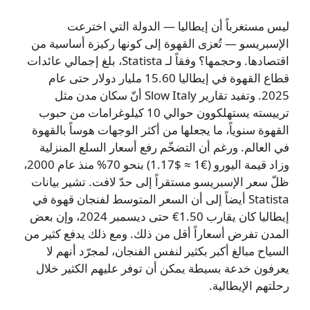
ليس مستغرباً أن إيطاليا — الدولة التي اخترعت
الإسبريسو — تُعزى القهوة إلى كونها ركيزة أساسية من
اقتصادها. وحجمها؟ وفقاً لـ Statista، بلغ إجمالي عائدات
قطاع القهوة في إيطاليا 15.60 مليار دولار حتى عام
2025. وتفيد تقارير Slow Italy أنّ سكان مدن مثل
ترييسته يستهلكوون حوالي 10 كيلوغرامات من حبوب
القهوة سنوياً، ما يجعلها من أكثر الوجهات هوساً بالقهوة
في العالم. ورغم أن التضخّم رفع أسعار السلع المنزلية
وزاد قيمة اليورو (€1 ≈ $1.17) بنحو 70% منذ عام 2000،
ظلّ سعر الإسبريسو مستقراً إلى حدّ لافت. تشير بيانات
Statista أيضاً إلى أن السعر المتوسط لفنجان قهوة في
إيطاليا كان يقارب 1.50€ حتى ديسمبر 2024، وإن بعض
المدن تفرض أسعاراً أقل من ذلك. ومع ذلك يدفع كثير من
السياح مبالغ أكبر بكثير لنفس الفنجان، لمجرّد أنهم لا
يعرفون خدعة بسيطة يمكن أن توفر عليهم الكثير خلال
رحلتهم الإيطالية.