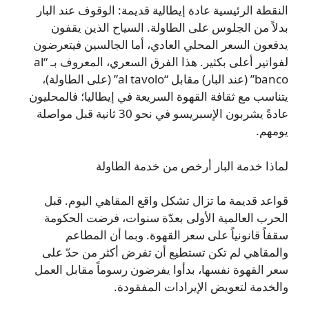
النقطة الرئيسية عادة إيطالية قديمة: الوقوف عند البار
بدلاً من الجلوس على الطاولة. السياح الذين يقفون
يدفعون السعر المحلي العادي، أما الجالسين فيتعرضون
لفواتير أعلى بكثير. هذا الفرق السعري، المعروف بـ “al
banco” (عند البار) مقابل “al tavolo” (على الطاولة)،
يتناسب مع ثقافة القهوة السريعة في إيطاليا؛ فالمحليون
عادةً يشربون الإسبريسو في نحو 30 ثانية قبل مواصلة
يومهم.
لماذا خدمة البار أرخص من خدمة الطاولة
قواعد قديمة ما تزال تشكل واقع المقاهي اليوم. قبل
الحرب العالمية الأولى بعدّة سنوات، فرضت الحكومة
سقفاً قانونياً على سعر القهوة. وبما أن المطاعم
والمقاهي لم تكن تستطيع أن تفرض أكثر من حدّ على
سعر القهوة نفسها، بدأوا يفرضون رسوماً مقابل العمل
والخدمة لتعويض الإيرادات المفقودة.