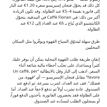
كل ذلك قد يحوّل فنجان إسبريسو سعره 1.20€ عند البار
إلى فاتورة بقيمة 4–5€ عند الطاولة. وقد تكون الزيادة
أكبر من ذلك: في Caffè Florian في البندقية، يتحوّل
الكابتشينو الذي يُباع بـ 6€ عند العَداد إلى 12€ عند
الطاولة.
طرق سهلة ليتذوّق السياح القهوة ويوفّروا مثل السكان
المحليين
إتقان طريقة طلب القهوة المحلية يمكن أن يوفر عليك
كثيراً ويساعدك على تجنّب أخطاء مالية شائعة أثناء
السفر. اذهب إلى البار وقل بالايطالية “Un caffè, per
favore” مقابل فنجان الإسبريسو — أي “قهوة، من
فضلك”. قف عند العداد، اشرب بسرعة، ثم ادفع عند
الصندوق. عادة تشرب أولاً ثم تدفع لاحقاً عند العداد. أما
على الطاولة فقد يحضرون الفاتورة، يأخذون الدفع فوراً،
أو يسجلون الطلب لتسدّده عند الصندوق.