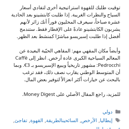
توقيت طلبك للقهوة استراتيجية أخرى لتفادي أسعار
السياح والنظرات الغريبة. إذا طلبت كابتشينو بعد الحادية
عشرة صباحاً، سيعرف المحليون فوراً أنك زائر لأنهم
يشربون الكابتشينو عادةً على الإفطار فقط. ستندمج
أفضل إذا طلبت إسبريسو مباشرًا كمنشط بعد الظهر.
وأيضاً مكان المقهي مهم: المقاهي الحيّية البعيدة عن
المعالم السياحية الكبرى عادة أرخص. انظر إلى Caffè
Pedrocchi: مشهور تاريخياً ويبيع الإسبريسو بـ 3€. وبما
أن المتوسط الوطني يقارب نصف ذلك، فقد ترغب
بالبحث عن خيارات أكثر انعزالاً لتوفير بعض المال.
للمزيد، راجع المقال الأصلي على Money Digest.
التصنيفات
دولي
الوسوم
إيطاليا
,
الأرخص
,
السائحينالطريقة
,
القهوة
,
تفاجئ
,
في
,
قد
,
لطلب