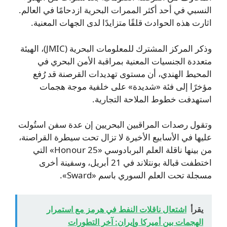
النسبي في أحد أكثر الممرات البحرية ازدحامًا في العالم.
اثارت هذه الحوادث قلقًا متزايدًا لدى الجهات المعنية.
وذكر المركز المشترك للمعلومات البحرية (JMIC)، الهيئة
متعددة الجنسيات المعنية بمراقبة الأمن البحري في
المحيط الهندي، أن مستوى تهديدات القرصنة قد رُفع
مؤخرًا إلى فئة «شديدة» على خلفية موجة هجمات
استهدفت خطوط الملاحة التجارية.
وتقول رصدات المراقبين البحريين إن عدة سفن استُولت
عليها في الأسابيع الأخيرة لا تزال تحت سيطرة القراصنة،
من بينها ناقلة العلم البربادوسي «Honour 25» التي
اختطفت قبالة بونتلاند في 21 أبريل، وسفينة أخرى
مسجلة تحت العلم السوري باسم «Sward».
يقرأ
اشتعال ناقلات النفط في هرمز مع استمرار
الهجمات بين أميركا وإيران: آخر التطورات