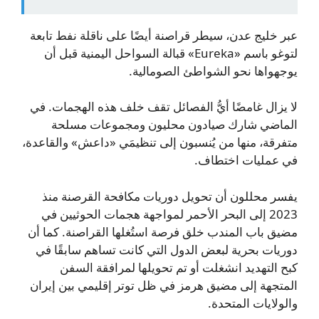
عبر خليج عدن، سيطر قراصنة أيضًا على ناقلة نفط تابعة
لتوغو باسم «Eureka» قبالة السواحل اليمنية قبل أن
يوجهواها نحو الشواطئ الصومالية.
لا يزال غامضًا أيُّ الفصائل تقف خلف هذه الهجمات. في
الماضي شارك صيادون محليون ومجموعات مسلحة
متفرقة، منها من يُنسبون إلى تنظيمَي «داعش» والقاعدة،
في عمليات اختطاف.
يفسر محللون أن تحويل دوريات مكافحة القرصنة منذ
2023 إلى البحر الأحمر لمواجهة هجمات الحوثيين في
مضيق باب المندب خلق فرصة استُغلها القراصنة. كما أن
دوريات بحرية لبعض الدول التي كانت تساهم سابقًا في
كبح التهديد انشغلت أو تم تحويلها لمرافقة السفن
المتجهة إلى مضيق هرمز في ظل توتر إقليمي بين إيران
والولايات المتحدة.