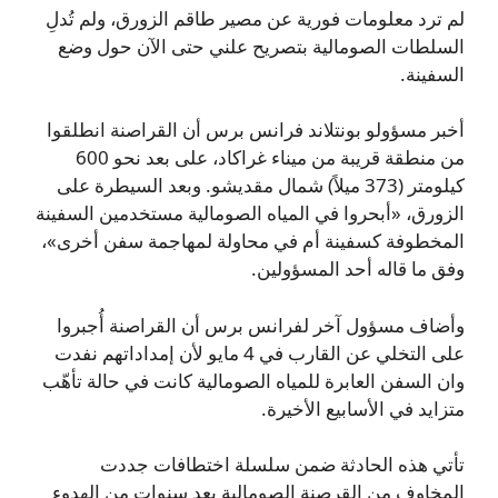
لم ترد معلومات فورية عن مصير طاقم الزورق، ولم تُدلِ
السلطات الصومالية بتصريح علني حتى الآن حول وضع
السفينة.
أخبر مسؤولو بونتلاند فرانس برس أن القراصنة انطلقوا
من منطقة قريبة من ميناء غراكاد، على بعد نحو 600
كيلومتر (373 ميلاً) شمال مقديشو. وبعد السيطرة على
الزورق، «أبحروا في المياه الصومالية مستخدمين السفينة
المخطوفة كسفينة أم في محاولة لمهاجمة سفن أخرى»،
وفق ما قاله أحد المسؤولين.
وأضاف مسؤول آخر لفرانس برس أن القراصنة أُجبروا
على التخلي عن القارب في 4 مايو لأن إمداداتهم نفدت
وان السفن العابرة للمياه الصومالية كانت في حالة تأهّب
متزايد في الأسابيع الأخيرة.
تأتي هذه الحادثة ضمن سلسلة اختطافات جددت
المخاوف من القرصنة الصومالية بعد سنوات من الهدوء