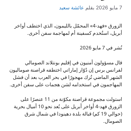
7 مايو 2026
بقلم
عائشة سعيد
الزورق «فهد‑4» المحمّل بالليمون، الذي اختطف أواخر
أبريل، استُخدم كسفينة أم لمهاجمة سفن أخرى.
نُشر في 7 مايو 2026
قال مسؤولون أمنيون في إقليم بونتلاند الصومالي
لفرانس برس إن دُوّار إماراتي اختطفه قراصنة صوماليون
الشهر الماضي تُرك مهجورًا في بحر العرب بعد أن فشل
المهاجمون في استخدامه لشن هجمات على سفن أخرى.
استولت مجموعة قراصنة مكوّنة من 11 عنصرًا على
الزورق فهد‑4 أواخر أبريل على بُعد نحو 10 أميال بحرية
(حوالي 19 كم) قبالة بلدة دهينودا في شمال شرق
الصومال.