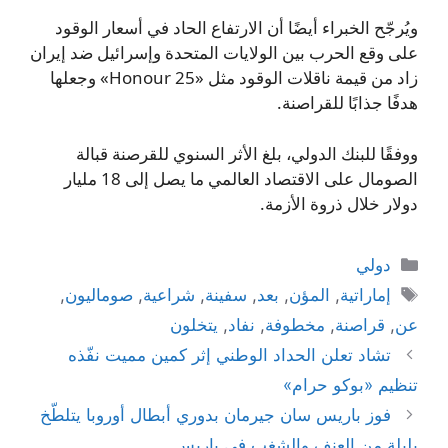
ويُرجّح الخبراء أيضًا أن الارتفاع الحاد في أسعار الوقود
على وقع الحرب بين الولايات المتحدة وإسرائيل ضد إيران
زاد من قيمة ناقلات الوقود مثل «Honour 25» وجعلها
هدفًا جذابًا للقراصنة.
ووفقًا للبنك الدولي، بلغ الأثر السنوي للقرصنة قبالة
الصومال على الاقتصاد العالمي ما يصل إلى 18 مليار
دولار خلال ذروة الأزمة.
التصنيفات
دولي
الوسوم
إماراتية
,
المؤن
,
بعد
,
سفينة
,
شراعية
,
صوماليون
,
عن
,
قراصنة
,
مخطوفة
,
نفاد
,
يتخلون
تشاد تعلن الحداد الوطني إثر كمين مميت نفّذه
تنظيم «بوكو حرام»
فوز باريس سان جيرمان بدوري أبطال أوروبا يتلطّخ
بليلةٍ من العنف والشغب في باريس