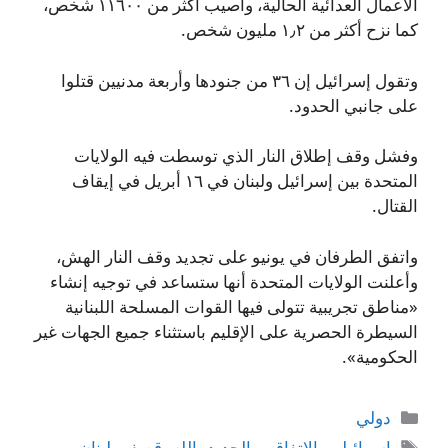
الأعمال العدائية الحالية، وأصيب أكثر من ١١٦٠٠ شخص،
كما نزح أكثر من ١٫٢ مليون شخص.
وتقول إسرائيل إن ٣٦ من جنودها وأربعة مدنيين قتلوا
على جانبي الحدود.
وفشل وقف إطلاق النار الذي توسطت فيه الولايات
المتحدة بين إسرائيل ولبنان في ١٦ أبريل في إيقاف
القتال.
واتفق الطرفان في يونيو على تجديد وقف النار الهش،
وأعلنت الولايات المتحدة أنها ستساعد في توجيه إنشاء
«مناطق تجريبية تتولى فيها القوات المسلحة اللبنانية
السيطرة الحصرية على الإقليم باستثناء جميع الجهات غير
الحكومية».
التصنيفات
دولي
الوسوم
إسرائيلي
,
الاتفاق..
,
الجديد
,
الله
,
قصف
,
لبنان
,