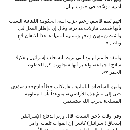
أمنية موسّعة في جنوب لبنان.
اتهم نُعيم قاسم، زعيم حزب الله، الحكومة اللبنانية السبت
بأنها قدمت تنازلات مدمرة، وقال إن «إطار العمل في
واشنطن مهين ومخزٍ وتسليم للسيادة. هذا الاتفاق لاغٍ
وباطل».
وانتقد قاسم البنود التي تربط انسحاب إسرائيل بتفكيك
سلاح الجماعة، واعتبر أنها «تجاوزت كل الخطوط
الحمراء».
واتهم السلطات اللبنانية بـ«ارتكاب خطأ فادح» قد «يؤدي
حتى إلى ضمّ هذه الأراضي»، متوعداً بأن المقاومة
المسلحة لحزب الله ستستمر.
وفي وقت لاحق السبت، قال وزير الدفاع الإسرائيلي
إسحاق (إسرائيل) كاتس إن القوات تلقت أوامر